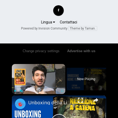
Lingua
Contattaci
Powered by Invision Community
Theme by Taman.
Change privacy settings
•
Advertise with us
×
Now Playing
×
Play
Unmute
Fullscreen
Unboxing della Limited Edition 4K UHD + Blu-ray di Reazione a Catena - Vale la pena acquistarla?