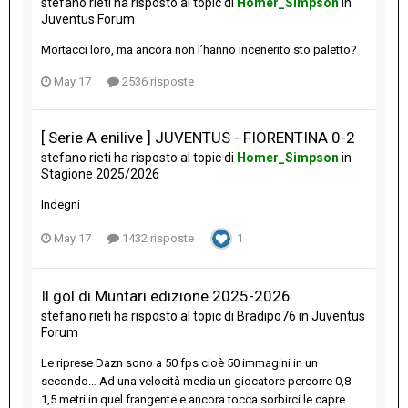
stefano rieti
ha risposto al topic di
Homer_Simpson
in
Juventus Forum
Mortacci loro, ma ancora non l’hanno incenerito sto paletto?
May 17
2536 risposte
[ Serie A enilive ] JUVENTUS - FIORENTINA 0-2
stefano rieti
ha risposto al topic di
Homer_Simpson
in
Stagione 2025/2026
Indegni
May 17
1432 risposte
1
Il gol di Muntari edizione 2025-2026
stefano rieti
ha risposto al topic di
Bradipo76
in
Juventus
Forum
Le riprese Dazn sono a 50 fps cioè 50 immagini in un
secondo… Ad una velocità media un giocatore percorre 0,8-
1,5 metri in quel frangente e ancora tocca sorbirci le capre...