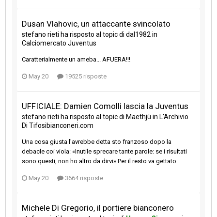
Dusan Vlahovic, un attaccante svincolato
stefano rieti
ha risposto al topic di
dal1982
in
Calciomercato Juventus
Caratterialmente un ameba... AFUERA!!!
May 20
19525 risposte
UFFICIALE: Damien Comolli lascia la Juventus
stefano rieti
ha risposto al topic di
Maethjü
in
L'Archivio
Di Tifosibianconeri.com
Una cosa giusta l'avrebbe detta sto franzoso dopo la
debacle coi viola: «Inutile sprecare tante parole: se i risultati
sono questi, non ho altro da dirvi» Per il resto va gettato...
May 20
3664 risposte
Michele Di Gregorio, il portiere bianconero