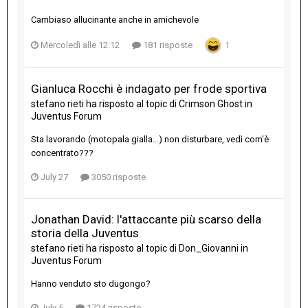
Cambiaso allucinante anche in amichevole
Mercoledì alle 12:12
181 risposte
1
Gianluca Rocchi è indagato per frode sportiva
stefano rieti
ha risposto al topic di
Crimson Ghost
in
Juventus Forum
Sta lavorando (motopala gialla...) non disturbare, vedì com'è
concentrato???
July 27
3050 risposte
Jonathan David: l'attaccante più scarso della
storia della Juventus
stefano rieti
ha risposto al topic di
Don_Giovanni
in
Juventus Forum
Hanno venduto sto dugongo?
July 5
1724 risposte