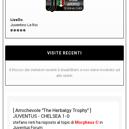
Livello
Juventino Le Roi
VISITE RECENTI
Il blocco dei visitatori recenti è disabilitato e non viene mostrato ad
altri utenti.
[ Amichevole "The Herbalgy Trophy" ]
JUVENTUS - CHELSEA 1-0
stefano rieti
ha risposto al topic di
Morpheus ©
in
Juventus Forum