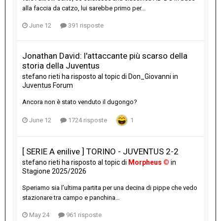
alla faccia da catzo, lui sarebbe primo per...
June 12
391 risposte
Jonathan David: l'attaccante più scarso della
storia della Juventus
stefano rieti
ha risposto al topic di
Don_Giovanni
in
Juventus Forum
Ancora non è stato venduto il dugongo?
June 12
1724 risposte
1
[ SERIE A enilive ] TORINO - JUVENTUS 2-2
stefano rieti
ha risposto al topic di
Morpheus ©
in
Stagione 2025/2026
Speriamo sia l’ultima partita per una decina di pippe che vedo
stazionare tra campo e panchina…
May 24
961 risposte