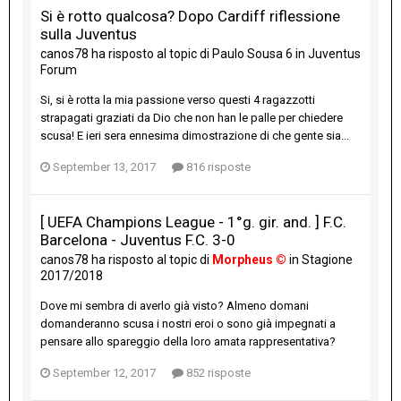
Si è rotto qualcosa? Dopo Cardiff riflessione
sulla Juventus
canos78
ha risposto al topic di
Paulo Sousa 6
in
Juventus
Forum
Si, si è rotta la mia passione verso questi 4 ragazzotti
strapagati graziati da Dio che non han le palle per chiedere
scusa! E ieri sera ennesima dimostrazione di che gente sia...
September 13, 2017
816 risposte
[ UEFA Champions League - 1°g. gir. and. ] F.C.
Barcelona - Juventus F.C. 3-0
canos78
ha risposto al topic di
Morpheus ©
in
Stagione
2017/2018
Dove mi sembra di averlo già visto? Almeno domani
domanderanno scusa i nostri eroi o sono già impegnati a
pensare allo spareggio della loro amata rappresentativa?
September 12, 2017
852 risposte