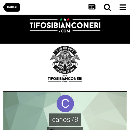
Indice
canos78