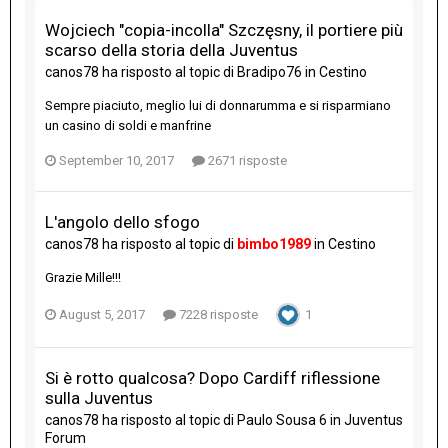
Wojciech "copia-incolla" Szczęsny, il portiere più
scarso della storia della Juventus
canos78
ha risposto al topic di
Bradipo76
in
Cestino
Sempre piaciuto, meglio lui di donnarumma e si risparmiano
un casino di soldi e manfrine
September 10, 2017
2671 risposte
L'angolo dello sfogo
canos78
ha risposto al topic di
bimbo1989
in
Cestino
Grazie Mille!!!
August 5, 2017
7228 risposte
1
Si è rotto qualcosa? Dopo Cardiff riflessione
sulla Juventus
canos78
ha risposto al topic di
Paulo Sousa 6
in
Juventus
Forum