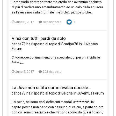
Forse Vado controcorrente ma credo che avremmo rischiato
di più di vedere uno smembramento ed un calo della squadra
se l'avessimo vinta (normale fine ciclo), piuttosto che...
June 8, 2017
816 risposte
1
Vinci con tutti, perdi da solo
canos78
ha risposto al topic di
Bradipo76
in
Juventus
Forum
Ci vorrebbe poi una menzione speciale poi per chi invidia le
*****e...
June 5, 2017
203 risposte
La Juve non si tifa come rivalsa sociale...
canos78
ha risposto al topic di
Gelone
in
Juventus Forum
Fai bene, se sono così deficienti mandali a*******o! Hai
capito perchè non parlo con nessuno di calcio, a parte coloro
con cui sono cresciuto e che mi conoscono da quasi 40 anni,