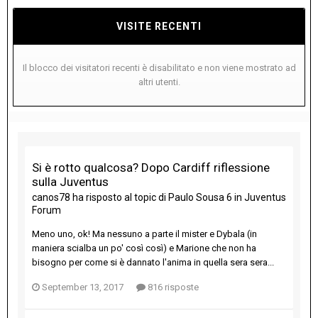
VISITE RECENTI
Il blocco dei visitatori recenti è disabilitato e non viene mostrato ad
altri utenti.
Si è rotto qualcosa? Dopo Cardiff riflessione
sulla Juventus
canos78
ha risposto al topic di
Paulo Sousa 6
in
Juventus
Forum
Meno uno, ok! Ma nessuno a parte il mister e Dybala (in
maniera scialba un po' così così) e Marione che non ha
bisogno per come si è dannato l'anima in quella sera sera...
September 13, 2017
816 risposte