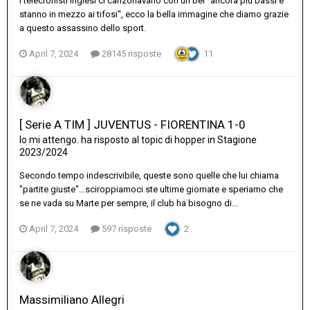
I telecronisti inglesi ci canzonavano con un bel "ancora più bassi e
stanno in mezzo ai tifosi", ecco la bella immagine che diamo grazie
a questo assassino dello sport.
April 7, 2024
28145 risposte
11
[ Serie A TIM ] JUVENTUS - FIORENTINA 1-0
Io mi attengo.
ha risposto al topic di
hopper
in
Stagione
2023/2024
Secondo tempo indescrivibile, queste sono quelle che lui chiama
"partite giuste"...sciroppiamoci ste ultime giornate e speriamo che
se ne vada su Marte per sempre, il club ha bisogno di...
April 7, 2024
597 risposte
2
Massimiliano Allegri