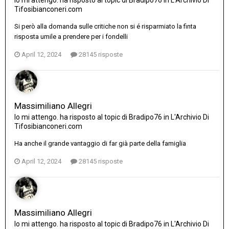
Io mi attengo.
ha risposto al topic di
Bradipo76
in
L'Archivio Di
Tifosibianconeri.com
Si però alla domanda sulle critiche non si é risparmiato la finta
risposta umile a prendere per i fondelli
April 12, 2024
28145 risposte
Massimiliano Allegri
Io mi attengo.
ha risposto al topic di
Bradipo76
in
L'Archivio Di
Tifosibianconeri.com
Ha anche il grande vantaggio di far già parte della famiglia
April 12, 2024
28145 risposte
Massimiliano Allegri
Io mi attengo.
ha risposto al topic di
Bradipo76
in
L'Archivio Di