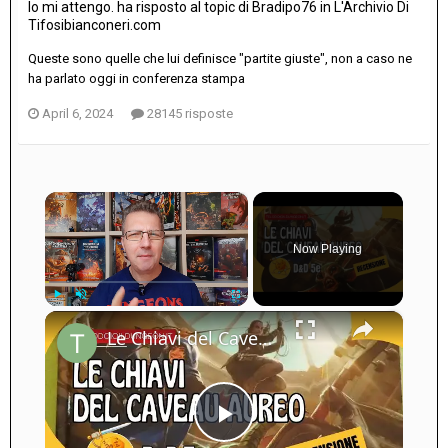
Io mi attengo.
ha risposto al topic di
Bradipo76
in
L'Archivio Di
Tifosibianconeri.com
Queste sono quelle che lui definisce "partite giuste", non a caso ne
ha parlato oggi in conferenza stampa
April 6, 2024
28145 risposte
×
Now Playing
×
Play
Unmute
Fullscreen
Le Chiavi del Caveau Aureo: Recensione (Avventura D&D 5e)
Play