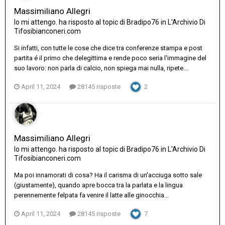
Massimiliano Allegri
Io mi attengo.
ha risposto al topic di
Bradipo76
in
L'Archivio Di
Tifosibianconeri.com
Si infatti, con tutte le cose che dice tra conferenze stampa e post
partita é il primo che delegittima e rende poco seria l'immagine del
suo lavoro: non parla di calcio, non spiega mai nulla, ripete...
April 11, 2024
28145 risposte
2
Massimiliano Allegri
Io mi attengo.
ha risposto al topic di
Bradipo76
in
L'Archivio Di
Tifosibianconeri.com
Ma poi innamorati di cosa? Ha il carisma di un'acciuga sotto sale
(giustamente), quando apre bocca tra la parlata e la lingua
perennemente felpata fa venire il latte alle ginocchia...
April 11, 2024
28145 risposte
7