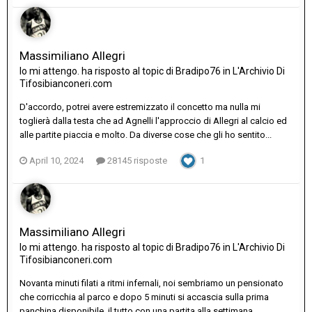
Massimiliano Allegri
Io mi attengo.
ha risposto al topic di
Bradipo76
in
L'Archivio Di
Tifosibianconeri.com
D'accordo, potrei avere estremizzato il concetto ma nulla mi
toglierà dalla testa che ad Agnelli l'approccio di Allegri al calcio ed
alle partite piaccia e molto. Da diverse cose che gli ho sentito...
April 10, 2024
28145 risposte
1
Massimiliano Allegri
Io mi attengo.
ha risposto al topic di
Bradipo76
in
L'Archivio Di
Tifosibianconeri.com
Novanta minuti filati a ritmi infernali, noi sembriamo un pensionato
che corricchia al parco e dopo 5 minuti si accascia sulla prima
panchina disponibile, il tutto con una partita alla settimana. ...