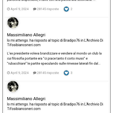
April 9, 2024
28145 risposte
2
Massimiliano Allegri
Io mi attengo.
ha risposto al topic di
Bradipo76
in
L'Archivio Di
Tifosibianconeri.com
L'ex presidente voleva brandizzare e vendere al mondo un club la
cui filosofia portante era "ci piace tanto il corto muso" e
"rubacchiare" le partite speculando sulle rimesse laterali fin dal...
April 9, 2024
28145 risposte
3
Massimiliano Allegri
Io mi attengo.
ha risposto al topic di
Bradipo76
in
L'Archivio Di
Tifosibianconeri.com