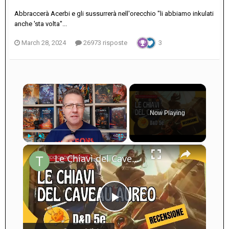
Abbraccerà Acerbi e gli sussurrerà nell'orecchio "li abbiamo inkulati
anche 'sta volta"...
March 28, 2024
26973 risposte
3
×
Now Playing
×
Play
Unmute
Fullscreen
Le Chiavi del Caveau Aureo: Recensione (Avventura D&D 5e)
Play