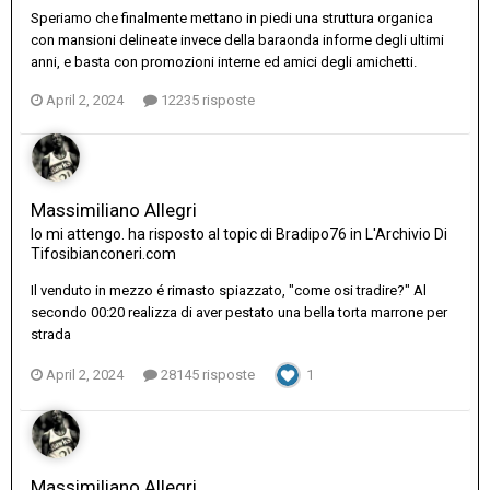
Speriamo che finalmente mettano in piedi una struttura organica
con mansioni delineate invece della baraonda informe degli ultimi
anni, e basta con promozioni interne ed amici degli amichetti.
April 2, 2024
12235 risposte
Massimiliano Allegri
Io mi attengo.
ha risposto al topic di
Bradipo76
in
L'Archivio Di
Tifosibianconeri.com
Il venduto in mezzo é rimasto spiazzato, "come osi tradire?" Al
secondo 00:20 realizza di aver pestato una bella torta marrone per
strada
April 2, 2024
28145 risposte
1
Massimiliano Allegri