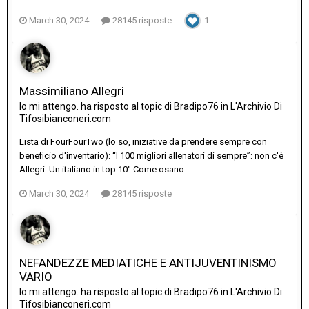
March 30, 2024
28145 risposte
1
Massimiliano Allegri
Io mi attengo.
ha risposto al topic di
Bradipo76
in
L'Archivio Di
Tifosibianconeri.com
Lista di FourFourTwo (lo so, iniziative da prendere sempre con
beneficio d'inventario): “I 100 migliori allenatori di sempre”: non c'è
Allegri. Un italiano in top 10" Come osano
March 30, 2024
28145 risposte
NEFANDEZZE MEDIATICHE E ANTIJUVENTINISMO
VARIO
Io mi attengo.
ha risposto al topic di
Bradipo76
in
L'Archivio Di
Tifosibianconeri.com