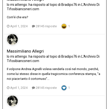
Io mi attengo.
ha risposto al topic di
Bradipo76
in
L'Archivio Di
Tifosibianconeri.com
Com'é che era?
April 1, 2024
28145 risposte
1
Massimiliano Allegri
Io mi attengo.
ha risposto al topic di
Bradipo76
in
L'Archivio Di
Tifosibianconeri.com
Il volpone Andrea Agnelli voleva venderla così nel mondo, perché,
come lui stesso disse in quella tragicomica conferenza stampa, "a
noi piace tanto il cortomuso"...
April 1, 2024
28145 risposte
1