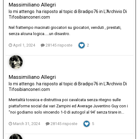
Massimiliano Allegri
Io mi attengo.
ha risposto al topic di
Bradipo76
in
L'Archivio Di
Tifosibianconeri.com
Nel frattempo macinati giocatori su giocatori, venduti , prestati,
senza alcuna logica.....un disastro.
April 1, 2024
28145 risposte
2
Massimiliano Allegri
Io mi attengo.
ha risposto al topic di
Bradipo76
in
L'Archivio Di
Tifosibianconeri.com
Mentalità tossica e distruttiva poi cavalcata senza ritegno sulle
piattaforme social dai vari Zampini ed Average Juventino Guy con i
"noi godiamo solo vincendo 1-0 di autogol al 94' senza tirare in...
March 31, 2024
28145 risposte
5