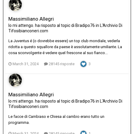
Massimiliano Allegri
Io mi attengo.
ha risposto al topic di
Bradipo76
in
L'Archivio Di
Tifosibianconeri.com
La Juventus é (o dovrebbe essere) un top club mondiale, vederla
ridotta a questo squallore da paese è assolutamente umiliante. La
cosa sconvolgente é vedere quel frescone al suo fianco...
March 31, 2024
28145 risposte
3
Massimiliano Allegri
Io mi attengo.
ha risposto al topic di
Bradipo76
in
L'Archivio Di
Tifosibianconeri.com
Le facce di Cambiaso e Chiesa al cambio erano tutto un
programma.
March 31, 2024
28145 risposte
1