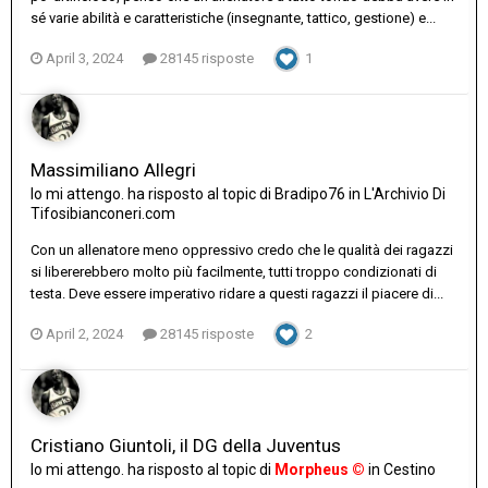
sé varie abilità e caratteristiche (insegnante, tattico, gestione) e...
April 3, 2024
28145 risposte
1
Massimiliano Allegri
Io mi attengo.
ha risposto al topic di
Bradipo76
in
L'Archivio Di
Tifosibianconeri.com
Con un allenatore meno oppressivo credo che le qualità dei ragazzi
si libererebbero molto più facilmente, tutti troppo condizionati di
testa. Deve essere imperativo ridare a questi ragazzi il piacere di...
April 2, 2024
28145 risposte
2
Cristiano Giuntoli, il DG della Juventus
Io mi attengo.
ha risposto al topic di
Morpheus ©
in
Cestino