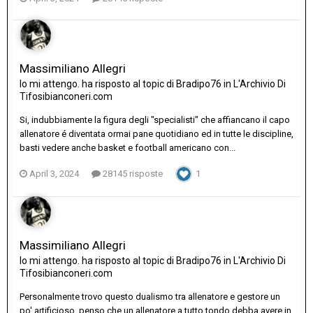
Massimiliano Allegri
Io mi attengo.
ha risposto al topic di
Bradipo76
in
L'Archivio Di
Tifosibianconeri.com
Si, indubbiamente la figura degli "specialisti" che affiancano il capo
allenatore é diventata ormai pane quotidiano ed in tutte le discipline,
basti vedere anche basket e football americano con...
April 3, 2024
28145 risposte
1
Massimiliano Allegri
Io mi attengo.
ha risposto al topic di
Bradipo76
in
L'Archivio Di
Tifosibianconeri.com
Personalmente trovo questo dualismo tra allenatore e gestore un
po' artificioso, penso che un allenatore a tutto tondo debba avere in