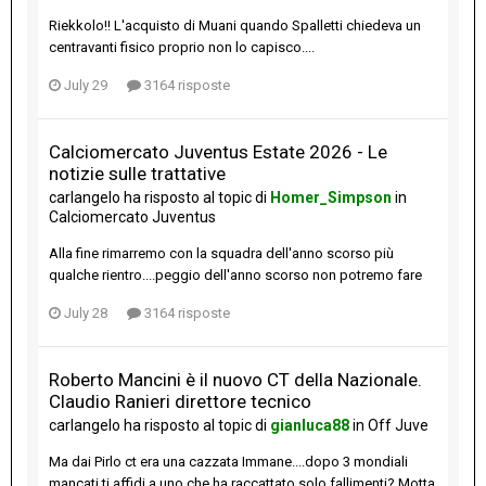
Riekkolo!! L'acquisto di Muani quando Spalletti chiedeva un
centravanti fisico proprio non lo capisco....
July 29
3164 risposte
Calciomercato Juventus Estate 2026 - Le
notizie sulle trattative
carlangelo
ha risposto al topic di
Homer_Simpson
in
Calciomercato Juventus
Alla fine rimarremo con la squadra dell'anno scorso più
qualche rientro....peggio dell'anno scorso non potremo fare
July 28
3164 risposte
Roberto Mancini è il nuovo CT della Nazionale.
Claudio Ranieri direttore tecnico
carlangelo
ha risposto al topic di
gianluca88
in
Off Juve
Ma dai Pirlo ct era una cazzata Immane....dopo 3 mondiali
mancati ti affidi a uno che ha raccattato solo fallimenti? Motta