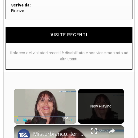
Scrive da:
Firenze
VISITE RECENTI
Il blocco dei visitatori recenti è disabilitato e non viene mostrato ad
altri utenti.
×
Now Playing
×
Play
Unmute
Fullscreen
Misterbianco. Ieri fiaccolata per Alessandra Bruno