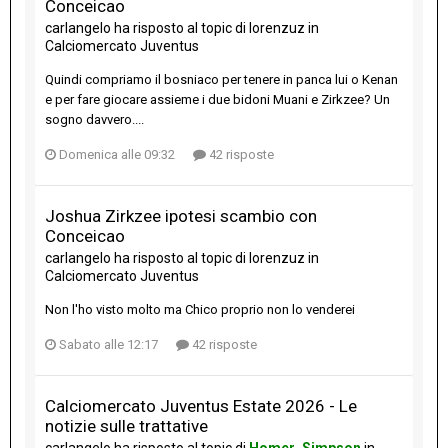
Conceicao
carlangelo
ha risposto al topic di
lorenzuz
in
Calciomercato Juventus
Quindi compriamo il bosniaco per tenere in panca lui o Kenan
e per fare giocare assieme i due bidoni Muani e Zirkzee? Un
sogno davvero....
Domenica alle 09:32
42 risposte
Joshua Zirkzee ipotesi scambio con
Conceicao
carlangelo
ha risposto al topic di
lorenzuz
in
Calciomercato Juventus
Non l'ho visto molto ma Chico proprio non lo venderei
Sabato alle 12:17
42 risposte
Calciomercato Juventus Estate 2026 - Le
notizie sulle trattative
carlangelo
ha risposto al topic di
Homer_Simpson
in