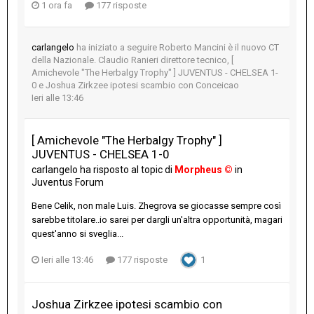
1 ora fa
177 risposte
carlangelo
ha iniziato a seguire
Roberto Mancini è il nuovo CT
della Nazionale. Claudio Ranieri direttore tecnico
,
[
Amichevole "The Herbalgy Trophy" ] JUVENTUS - CHELSEA 1-
0
e
Joshua Zirkzee ipotesi scambio con Conceicao
Ieri alle 13:46
[ Amichevole "The Herbalgy Trophy" ]
JUVENTUS - CHELSEA 1-0
carlangelo
ha risposto al topic di
Morpheus ©
in
Juventus Forum
Bene Celik, non male Luis. Zhegrova se giocasse sempre così
sarebbe titolare..io sarei per dargli un'altra opportunità, magari
quest'anno si sveglia...
Ieri alle 13:46
177 risposte
1
Joshua Zirkzee ipotesi scambio con