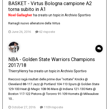
BASKET - Virtus Bologna campione A2
torna subito in A1
Noel Gallagher
ha creato un topic in
Archivio Sportivo
Ramagli nuovo allenatore della Virtus
June 26, 2016
62 risposte
NBA - Golden State Warriors Champions
2017/18
ThierryHenry
ha creato un topic in
Archivio Sportivo
Rieccoci ragà risultati delle prime due "nottate" Knicks @
Cleveland 88-117 Jazz @ Portland 104-113 Spurs @ Golden State
129-100 Heat @ Magic 108-96 Mavs @ Indiana 121-130 Nets @
Boston 117-122 Pistons @ Toronro 91-109 Hornets @ Milwaukee
10...
October 27, 2016
1109 risposte