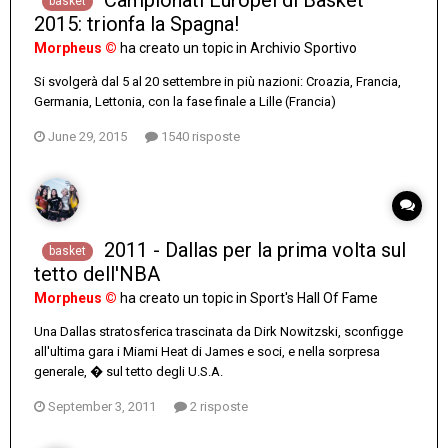
Campionati Europei di Basket
basket
2015: trionfa la Spagna!
Morpheus ©
ha creato un topic in
Archivio Sportivo
Si svolgerà dal 5 al 20 settembre in più nazioni: Croazia, Francia,
Germania, Lettonia, con la fase finale a Lille (Francia)
June 29, 2015
1540 risposte
2011 - Dallas per la prima volta sul
basket
tetto dell'NBA
Morpheus ©
ha creato un topic in
Sport's Hall Of Fame
Una Dallas stratosferica trascinata da Dirk Nowitzski, sconfigge
all'ultima gara i Miami Heat di James e soci, e nella sorpresa
generale, � sul tetto degli U.S.A.
September 3, 2011
2 risposte