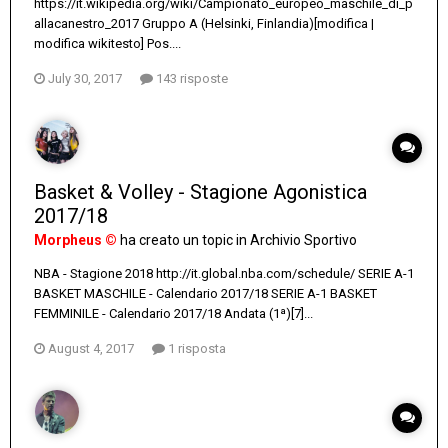
https://it.wikipedia.org/wiki/Campionato_europeo_maschile_di_p
allacanestro_2017 Gruppo A (Helsinki, Finlandia)[modifica |
modifica wikitesto] Pos....
July 30, 2017
143 risposte
Basket & Volley - Stagione Agonistica
2017/18
Morpheus ©
ha creato un topic in
Archivio Sportivo
NBA - Stagione 2018 http://it.global.nba.com/schedule/ SERIE A-1
BASKET MASCHILE - Calendario 2017/18 SERIE A-1 BASKET
FEMMINILE - Calendario 2017/18 Andata (1ª)[7]...
August 4, 2017
1 risposta