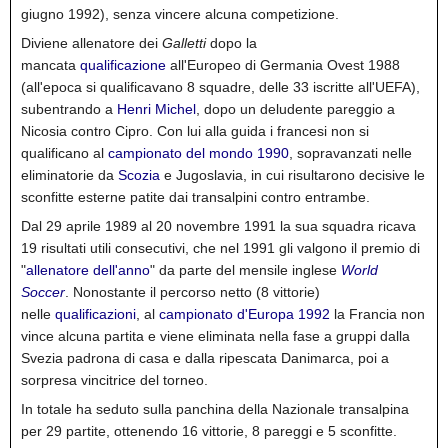
giugno 1992), senza vincere alcuna competizione.
Diviene allenatore dei
Galletti
dopo la
mancata
qualificazione
all'Europeo di Germania Ovest 1988
(all'epoca si qualificavano 8 squadre, delle 33 iscritte all'UEFA),
subentrando a
Henri Michel
, dopo un deludente pareggio a
Nicosia contro Cipro. Con lui alla guida i francesi non si
qualificano al
campionato del mondo 1990
, sopravanzati nelle
eliminatorie da
Scozia
e Jugoslavia, in cui risultarono decisive le
sconfitte esterne patite dai transalpini contro entrambe.
Dal 29 aprile 1989 al 20 novembre 1991 la sua squadra ricava
19 risultati utili consecutivi, che nel 1991 gli valgono il premio di
"
allenatore dell'anno
" da parte del mensile inglese
World
Soccer
. Nonostante il percorso netto (8 vittorie)
nelle
qualificazioni
, al
campionato d'Europa 1992
la Francia non
vince alcuna partita e viene eliminata nella fase a gruppi dalla
Svezia padrona di casa e dalla ripescata Danimarca, poi a
sorpresa vincitrice del torneo.
In totale ha seduto sulla panchina della Nazionale transalpina
per 29 partite, ottenendo 16 vittorie, 8 pareggi e 5 sconfitte.