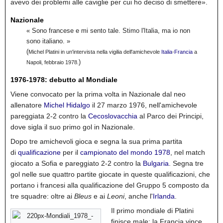
avevo dei problemi alle caviglie per cui ho deciso di smettere».
Nazionale
« Sono francese e mi sento tale. Stimo l'Italia, ma io non
sono italiano. »
(
Michel Platini in un'intervista nella vigilia dell'amichevole
Italia
-
Francia
a
)
Napoli, febbraio 1978.
1976-1978: debutto al Mondiale
Viene convocato per la prima volta in Nazionale dal neo
allenatore
Michel Hidalgo
il 27 marzo 1976, nell'amichevole
pareggiata 2-2 contro la
Cecoslovacchia
al Parco dei Principi,
dove sigla il suo primo gol in Nazionale.
Dopo tre amichevoli gioca e segna la sua prima partita
di
qualificazione
per il
campionato del mondo 1978
, nel match
giocato a Sofia e pareggiato 2-2 contro la
Bulgaria
. Segna tre
gol nelle sue quattro partite giocate in queste qualificazioni, che
portano i francesi alla qualificazione del Gruppo 5 composto da
tre squadre: oltre ai
Bleus
e ai
Leoni
, anche l'
Irlanda
.
Il primo mondiale di Platini
finisce male: la Francia vince