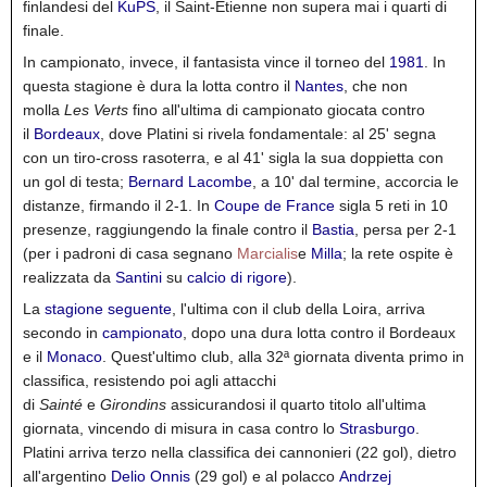
finlandesi del
KuPS
, il Saint-Étienne non supera mai i quarti di
finale.
In campionato, invece, il fantasista vince il torneo del
1981
. In
questa stagione è dura la lotta contro il
Nantes
, che non
molla
Les Verts
fino all'ultima di campionato giocata contro
il
Bordeaux
, dove Platini si rivela fondamentale: al 25' segna
con un tiro-cross rasoterra, e al 41' sigla la sua doppietta con
un gol di testa;
Bernard Lacombe
, a 10' dal termine, accorcia le
distanze, firmando il 2-1.
In
Coupe de France
sigla 5 reti in 10
presenze, raggiungendo la finale contro il
Bastia
, persa per 2-1
(per i padroni di casa segnano
Marcialis
e
Milla
; la rete ospite è
realizzata da
Santini
su
calcio di rigore
).
La
stagione seguente
, l'ultima con il club della Loira, arriva
secondo in
campionato
, dopo una dura lotta contro il Bordeaux
e il
Monaco
. Quest'ultimo club, alla 32ª giornata diventa primo in
classifica, resistendo poi agli attacchi
di
Sainté
e
Girondins
assicurandosi il quarto titolo all'ultima
giornata, vincendo di misura in casa contro lo
Strasburgo
.
Platini arriva terzo nella classifica dei cannonieri (22 gol), dietro
all'argentino
Delio Onnis
(29 gol) e al polacco
Andrzej