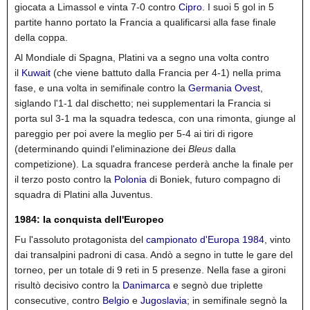
giocata a Limassol e vinta 7-0 contro
Cipro
.
I suoi 5 gol in 5
partite hanno portato la Francia a qualificarsi alla fase finale
della coppa.
Al Mondiale di Spagna, Platini va a segno una volta contro
il
Kuwait
(che viene battuto dalla Francia per 4-1) nella prima
fase, e una volta in semifinale contro la
Germania Ovest
,
siglando l'1-1 dal dischetto; nei supplementari la Francia si
porta sul 3-1 ma la squadra tedesca, con una rimonta, giunge al
pareggio per poi avere la meglio per 5-4 ai tiri di rigore
(determinando quindi l'eliminazione dei
Bleus
dalla
competizione). La squadra francese perderà anche la finale per
il terzo posto contro la
Polonia
di Boniek, futuro compagno di
squadra di Platini alla Juventus.
1984: la conquista dell'Europeo
Fu l'assoluto protagonista del
campionato d'Europa 1984
, vinto
dai transalpini padroni di casa. Andò a segno in tutte le gare del
torneo, per un totale di 9 reti in 5 presenze. Nella fase a gironi
risultò decisivo contro la
Danimarca
e segnò due triplette
consecutive, contro
Belgio
e
Jugoslavia
; in semifinale segnò la