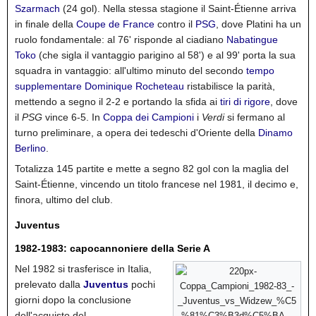
Szarmach
(24 gol).
Nella stessa stagione il Saint-Étienne arriva
in finale della
Coupe de France
contro il
PSG
, dove Platini ha un
ruolo fondamentale: al 76' risponde al ciadiano
Nabatingue
Toko
(che sigla il vantaggio parigino al 58') e al 99' porta la sua
squadra in vantaggio: all'ultimo minuto del secondo
tempo
supplementare
Dominique Rocheteau
ristabilisce la parità,
mettendo a segno il 2-2 e portando la sfida ai
tiri di rigore
, dove
il
PSG
vince 6-5.
In
Coppa dei Campioni
i
Verdi
si fermano al
turno preliminare, a opera dei tedeschi d'Oriente della
Dinamo
Berlino
.
Totalizza 145 partite e mette a segno 82 gol con la maglia del
Saint-Étienne, vincendo un titolo francese nel 1981, il decimo e,
finora, ultimo del club.
Juventus
1982-1983: capocannoniere della Serie A
Nel 1982 si trasferisce in Italia,
prelevato dalla
Juventus
pochi
giorni dopo la conclusione
dell'acquisto del