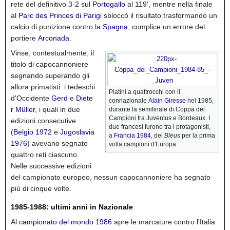
rete del definitivo 3-2 sul
Portogallo
al 119',
mentre nella finale
al
Parc des Princes di Parigi
sbloccò il risultato trasformando un
calcio di punizione contro la
Spagna
, complice un errore del
portiere
Arconada
.
Vinse, contestualmente, il
titolo di capocannoniere
segnando superando gli
allora primatisti: i tedeschi
Platini a quattrocchi con il
d'Occidente
Gerd
e
Diete
connazionale
Alain Giresse
nel 1985,
r Müller
, i quali in due
durante la semifinale di Coppa dei
Campioni fra Juventus e Bordeaux. I
edizioni consecutive
due francesi furono tra i protagonisti,
(
Belgio 1972
e
Jugoslavia
a
Francia 1984
, dei
Bleus
per la prima
1976
) avevano segnato
volta campioni d'Europa
quattro reti ciascuno.
Nelle successive edizioni
del campionato europeo, nessun capocannoniere ha segnato
più di cinque volte.
1985-1988: ultimi anni in Nazionale
Al
campionato del mondo 1986
apre le marcature contro l'Italia