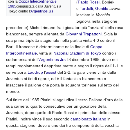
con la
Coppa Intercontinentale
(
Paolo Rossi
, Boniek
1985
conquistata dalla Juventus a
e
Tardelli
;
Gentile
aveva
Tokyo contro l'
Argentinos Jrs
lasciato la
Vecchia
Signora
nella stagione
precedente) Michel rimane fra i giocatori più "anziani" della rosa
bianconera, sempre allenata da
Giovanni Trapattoni
. Sigla la
sua prima tripletta stagionale nella partita vinta 4-0 contro il
Bari. Il francese è determinante nella finale di
Coppa
Intercontinentale
, vinta al
National Stadium di Tokyo
contro i
sudamericani dell'
Argentinos Jrs
l'8 dicembre 1985, dove nei
tempi regolamentari dapprima mette a segno il rigore dell'1-1, e
serve poi a
Laudrup
l'
assist
del 2-2; la gara viene vinta dalla
Juventus ai tiri di rigore, ed è il fantasista bianconero a
insaccare il pallone che porta la squadra torinese sul tetto del
mondo.
Sul finire del 1985 Platini si aggiudica il terzo Pallone d'oro della
sua carriera, quarto consecutivo per un giocatore della
Juventus, dopo quello di Paolo Rossi e i primi due dello stesso
Platini. Inoltre vince il suo secondo
campionato italiano
in
questa stagione, dove è uno dei tre componenti della vecchia