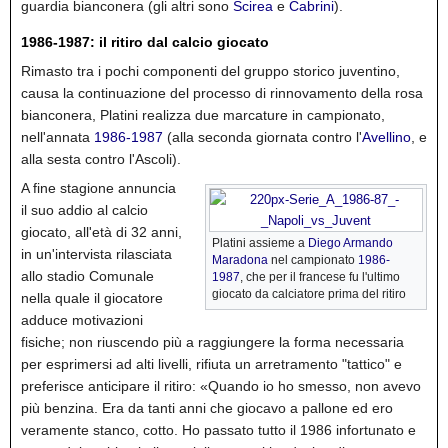
guardia bianconera (gli altri sono
Scirea
e
Cabrini
).
1986-1987: il ritiro dal calcio giocato
Rimasto tra i pochi componenti del gruppo storico juventino,
causa la continuazione del processo di rinnovamento della rosa
bianconera, Platini realizza due marcature in campionato,
nell'annata
1986-1987
(alla seconda giornata contro l'
Avellino
, e
alla sesta contro l'Ascoli).
A fine stagione annuncia
il suo addio al calcio
giocato, all'età di 32 anni,
Platini assieme a
Diego Armando
in un'intervista rilasciata
Maradona
nel campionato
1986-
allo stadio Comunale
1987
, che per il francese fu l'ultimo
giocato da calciatore prima del ritiro
nella quale il giocatore
adduce motivazioni
fisiche; non riuscendo più a raggiungere la forma necessaria
per esprimersi ad alti livelli, rifiuta un arretramento "tattico" e
preferisce anticipare il ritiro:
«Quando io ho smesso, non avevo
più benzina. Era da tanti anni che giocavo a pallone ed ero
veramente stanco, cotto. Ho passato tutto il 1986 infortunato e