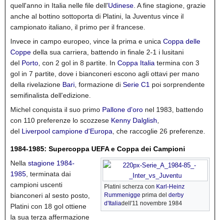
quell'anno in Italia nelle file dell'
Udinese
. A fine stagione, grazie
anche al bottino sottoporta di Platini, la Juventus vince il
campionato italiano, il primo per il francese.
Invece in campo europeo, vince la prima e unica
Coppa delle
Coppe
della sua carriera, battendo in finale 2-1 i lusitani
del
Porto
, con 2 gol in 8 partite. In
Coppa Italia
termina con 3
gol in 7 partite, dove i bianconeri escono agli ottavi per mano
della rivelazione
Bari
, formazione di
Serie C1
poi sorprendente
semifinalista dell'edizione.
Michel conquista il suo primo
Pallone d'oro
nel 1983, battendo
con 110 preferenze lo scozzese
Kenny Dalglish
,
del
Liverpool
campione d'Europa
, che raccoglie 26 preferenze.
1984-1985: Supercoppa UEFA e Coppa dei Campioni
Nella
stagione 1984-
1985
, terminata dai
campioni uscenti
Platini scherza con
Karl-Heinz
bianconeri al sesto posto,
Rummenigge
prima del
derby
d'Italia
dell'11 novembre 1984
Platini con 18 gol ottiene
la sua terza affermazione