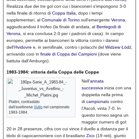
Realizza due dei tre gol con cui i bianconeri s'impongono 3-0
nella finale di ritorno di
Coppa Italia
, dopo i tempi
supplementari, al
Comunale di Torino
sull'emergente
Verona
,
aggiudicandosi il trofeo (la finale di andata, al
Bentegodi di
Verona
, si era conclusa 2-0 per i padroni di casa). In campo
europeo, permette ai bianconeri la vittoria contro i danesi
dell'
Hvidovre
e, in semifinale, contro i polacchi del
Widzew Łódź
,
arrivando così in
finale di Coppa dei Campioni
(dove viene
battuta dall'Amburgo).
1983-1984: vittoria della Coppa delle Coppe
Nell'
annata
successiva
inizia con una
doppietta nella prima
di
campionato
contro
Platini, contrastato
dall'avellinese
Vullo
nel campionato
l'Ascoli, vinta 7-0.
In
1983-1984.
questo torneo segna un
maggior numero di gol:
20 in 28 presenze, cifra con cui vince il duello a distanza per il
titolo di capocannoniere con il brasiliano
Zico
(19 reti), giunto