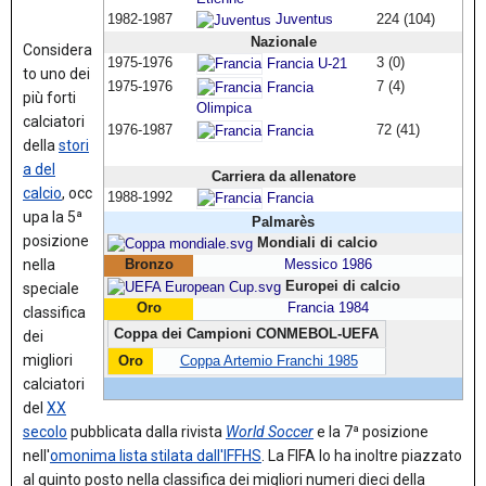
1982-1987
Juventus
224 (104)
Nazionale
Considera
1975-1976
3 (0)
Francia U-21
to uno dei
1975-1976
7 (4)
Francia
più forti
Olimpica
calciatori
1976-1987
72 (41)
Francia
della
stori
a del
Carriera da allenatore
calcio
,
occ
1988-1992
Francia
upa la 5ª
Palmarès
posizione
Mondiali di calcio
nella
Bronzo
Messico 1986
Europei di calcio
speciale
Oro
Francia 1984
classifica
Coppa dei Campioni CONMEBOL-UEFA
dei
migliori
Oro
Coppa Artemio Franchi 1985
calciatori
del
XX
secolo
pubblicata dalla rivista
World Soccer
e la 7ª posizione
nell'
omonima lista stilata dall'IFFHS
.
La FIFA lo ha inoltre piazzato
al quinto posto nella classifica dei migliori numeri dieci della