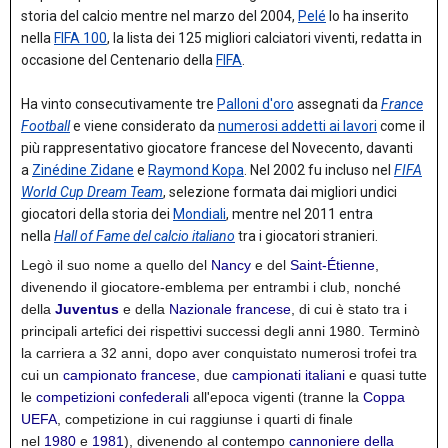
storia del calcio
mentre nel marzo del 2004,
Pelé
lo ha inserito
nella
FIFA 100
, la lista dei 125 migliori calciatori viventi, redatta in
occasione del Centenario della
FIFA
.
Ha vinto consecutivamente tre
Palloni d'oro
assegnati da
France
Football
e viene considerato da
numerosi addetti ai lavori
come il
più rappresentativo giocatore francese del Novecento, davanti
a
Zinédine Zidane
e
Raymond Kopa
.
Nel 2002 fu incluso nel
FIFA
World Cup Dream Team
,
selezione formata dai migliori undici
giocatori della storia dei
Mondiali
, mentre nel 2011 entra
nella
Hall of Fame del calcio italiano
tra i giocatori stranieri.
Legò il suo nome a quello del
Nancy
e del
Saint-Étienne
,
divenendo il giocatore-emblema per entrambi i club, nonché
della
Juventus
e della
Nazionale francese
, di cui è stato tra i
principali artefici dei rispettivi successi degli anni 1980.
Terminò
la carriera a 32 anni, dopo aver conquistato numerosi trofei tra
cui un
campionato francese
, due
campionati italiani
e quasi tutte
le
competizioni confederali
all'epoca vigenti (tranne la
Coppa
UEFA
, competizione in cui raggiunse i quarti di finale
nel
1980
e
1981
),
divenendo al contempo
cannoniere della