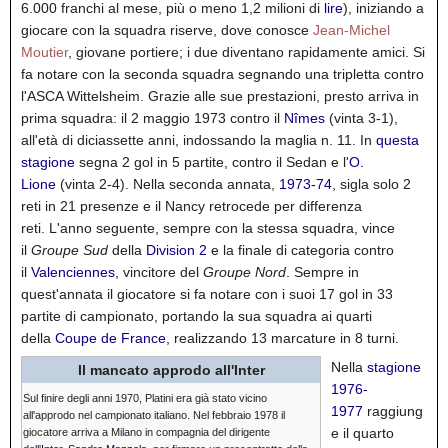
6.000 franchi al mese, più o meno 1,2 milioni di
lire
), iniziando a
giocare con la squadra riserve, dove conosce
Jean-Michel
Moutier
, giovane portiere; i due diventano rapidamente amici. Si
fa notare con la seconda squadra segnando una tripletta contro
l'ASCA Wittelsheim. Grazie alle sue prestazioni, presto arriva in
prima squadra: il 2 maggio 1973 contro il
Nîmes
(vinta 3-1),
all'età di diciassette anni, indossando la maglia n. 11. In
questa
stagione
segna 2 gol in 5 partite, contro il Sedan e l'
O.
Lione
(vinta 2-4). Nella seconda annata,
1973-74
, sigla solo 2
reti in 21 presenze e il Nancy retrocede per differenza
reti.
L'anno seguente, sempre con la stessa squadra, vince
il
Groupe Sud
della
Division 2
e la finale di categoria contro
il
Valenciennes
, vincitore del
Groupe Nord
. Sempre in
quest'annata il giocatore si fa notare con i suoi 17 gol in 33
partite di campionato, portando la sua squadra ai quarti
della
Coupe de France
, realizzando 13 marcature in 8 turni.
Nella
stagione
Il mancato approdo all'Inter
1976-
Sul finire degli anni 1970, Platini era già stato vicino
1977
raggiung
all'approdo nel campionato italiano. Nel febbraio 1978 il
e il quarto
giocatore arriva a Milano in compagnia del dirigente