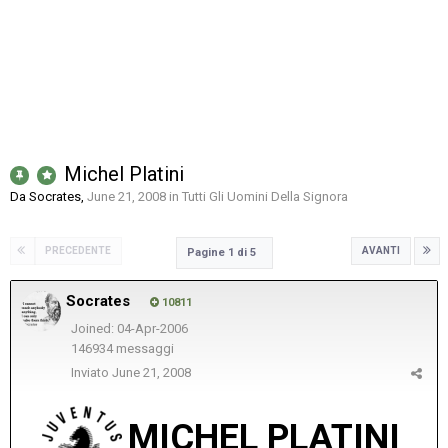
Michel Platini
Da
Socrates
,
June 21, 2008
in
Tutti Gli Uomini Della Signora
PRECEDENTE
AVANTI
Pagine 1 di 5
Socrates
10811
Joined: 04-Apr-2006
146934 messaggi
Inviato
June 21, 2008
MICHEL PLATINI