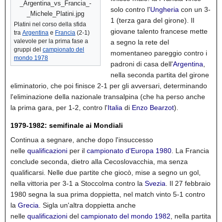
solo contro l'
Ungheria
con un 3-
1 (terza gara del girone). Il
Platini nel corso della sfida
giovane talento francese mette
tra
Argentina
e
Francia
(2-1)
valevole per la prima fase a
a segno la rete del
gruppi del
campionato del
momentaneo pareggio contro i
mondo 1978
padroni di casa dell'
Argentina
,
nella seconda partita del girone
eliminatorio, che poi finisce 2-1 per gli avversari, determinando
l'eliminazione della nazionale transalpina (che ha perso anche
la prima gara, per 1-2, contro l'
Italia
di
Enzo Bearzot
).
1979-1982: semifinale ai Mondiali
Continua a segnare, anche dopo l'insuccesso
nelle
qualificazioni
per il
campionato d'Europa 1980
. La Francia
conclude seconda,
dietro alla Cecoslovacchia, ma senza
qualificarsi. Nelle due partite che giocò, mise a segno un gol,
nella vittoria per 3-1 a Stoccolma contro la
Svezia
.
Il 27 febbraio
1980 segna la sua prima doppietta, nel match vinto 5-1 contro
la
Grecia
. Sigla un'altra doppietta anche
nelle
qualificazioni
del
campionato del mondo 1982
, nella partita