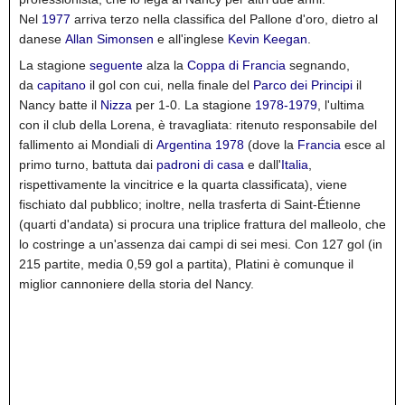
Nel
1977
arriva terzo nella classifica del Pallone d'oro, dietro al
danese
Allan Simonsen
e all'inglese
Kevin Keegan
.
La stagione
seguente
alza la
Coppa di Francia
segnando,
da
capitano
il gol con cui, nella finale del
Parco dei Principi
il
Nancy batte il
Nizza
per 1-0.
La stagione
1978-1979
, l'ultima
con il club della Lorena, è travagliata: ritenuto responsabile del
fallimento ai Mondiali di
Argentina 1978
(dove la
Francia
esce al
primo turno, battuta dai
padroni di casa
e dall'
Italia
,
rispettivamente la vincitrice e la quarta classificata), viene
fischiato dal pubblico; inoltre, nella trasferta di Saint-Étienne
(quarti d'andata) si procura una triplice frattura del malleolo, che
lo costringe a un'assenza dai campi di sei mesi.
Con 127 gol (in
215 partite, media 0,59 gol a partita), Platini è comunque il
miglior cannoniere della storia del Nancy.