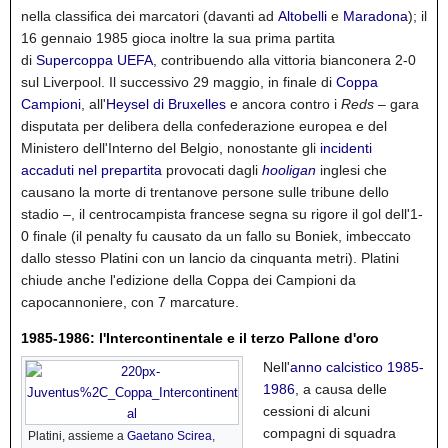
nella classifica dei marcatori (davanti ad
Altobelli
e
Maradona
); il
16 gennaio 1985 gioca inoltre la sua prima partita
di
Supercoppa UEFA
, contribuendo alla vittoria bianconera 2-0
sul Liverpool.
Il successivo 29 maggio, in finale di
Coppa
Campioni
, all'
Heysel di Bruxelles
e ancora contro i
Reds
– gara
disputata per delibera della confederazione europea e del
Ministero dell'Interno del Belgio, nonostante gli
incidenti
accaduti nel prepartita
provocati dagli
hooligan
inglesi
che
causano la morte di trentanove persone sulle tribune dello
stadio –, il centrocampista francese segna su rigore il gol dell'1-
0 finale (il penalty fu causato da un fallo su Boniek, imbeccato
dallo stesso Platini con un lancio da cinquanta metri). Platini
chiude anche l'edizione della Coppa dei Campioni da
capocannoniere, con 7 marcature.
1985-1986: l'Intercontinentale e il terzo Pallone d'oro
Nell'
anno calcistico 1985-
1986
, a causa delle
cessioni di alcuni
compagni di squadra
Platini, assieme a
Gaetano Scirea
,