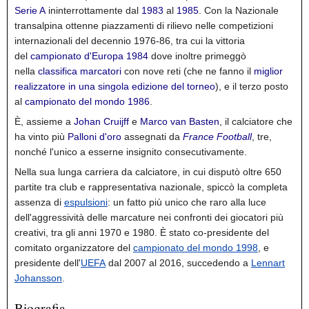
Serie A
ininterrottamente dal
1983
al
1985
. Con la Nazionale
transalpina ottenne piazzamenti di rilievo nelle competizioni
internazionali del decennio 1976-86, tra cui la vittoria
del
campionato d'Europa 1984
dove inoltre primeggò
nella
classifica marcatori
con nove reti (che ne fanno il
miglior
realizzatore in una singola edizione del torneo
), e il terzo posto
al
campionato del mondo 1986
.
È, assieme a
Johan Cruijff
e
Marco van Basten
, il calciatore che
ha vinto più
Palloni d'oro
assegnati da
France Football
,
tre,
nonché l'unico a esserne insignito consecutivamente.
Nella sua lunga carriera da calciatore, in cui disputò oltre 650
partite tra club e rappresentativa nazionale, spiccò la completa
assenza di
espulsioni
: un fatto più unico che raro alla luce
dell'aggressività delle marcature nei confronti dei giocatori più
creativi, tra gli anni 1970 e 1980.
È stato co-presidente del
comitato organizzatore del
campionato del mondo 1998
, e
presidente dell'
UEFA
dal 2007
al 2016, succedendo a
Lennart
Johansson
.
Biografia