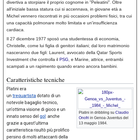
divertiva a storpiare il proprio cognome in "Peleatini".
Oltre
all'iniziale bassa statura cui si accennava, in giovane età a
Michel vennero riscontrati in più occasioni problemi fisici, tra cui
una capacità polmonare molto limitata e un'insufficienza
cardiaca.
Il 27 dicembre 1977 sposò una studentessa di economia,
Christelle, come lui figlia di genitori italiani;
dal loro matrimonio
nasceranno due figli: Laurent, avvocato della Qatar Sports
Investment che controlla il
PSG
,
e Marine, attrice,
entrambi
scampati a un rapimento quando erano ancora bambini.
Caratteristiche tecniche
Platini era
un
trequartista
dotato di un
notevole bagaglio tecnico,
un'ottima visione di gioco e un
Platini in dribbling su
Claudio
innato senso del
gol
:
anche
Onofri
in Genoa-Juventus del
grazie a quest'ultima
13 maggio 1984.
caratteristica risultò più prolifico
persino di molti attaccanti della