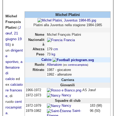
Michel Platini
Michel
François
Platini alla Juventus nella stagione 1984-1985
Platini
(
J
œuf
,
21
Nome
Michel François Platini
giugno
19
Nazionalit
Francia
55
) è
à
Altezza
179
cm
un
dirigent
Peso
73
kg
e
Calcio
sportivo
,
a
Ruolo
Allenatore
(ex
centrocampista
)
llenatore
Ritirato
1987 - giocatore
di
1992 - allenatore
calcio
ed
Carriera
ex
calciato
Giovanili
re
frances
1966-1972
AS Jœuf
1972-1973
Nancy
e
, di
Squadre di club
ruolo
cent
1972-1979
Nancy
183 (98)
rocampist
1979-1982
Saint-
96 (50)
a
.
Étienne