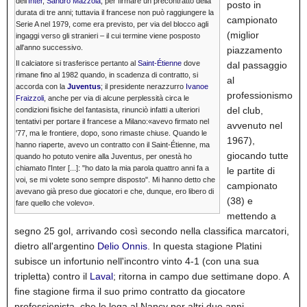
dell'
Inter
,
Sandro Mazzola
, per firmare un precontratto della
posto in
durata di tre anni; tuttavia il francese non può raggiungere la
campionato
Serie A nel 1979, come era previsto, per via del blocco agli
(miglior
ingaggi verso gli stranieri – il cui termine viene posposto
all'anno successivo.
piazzamento
Il calciatore si trasferisce pertanto al
Saint-Étienne
dove
dal passaggio
rimane fino al 1982 quando, in scadenza di contratto, si
al
accorda con la
Juventus
; il presidente nerazzurro
Ivanoe
professionismo
Fraizzoli
, anche per via di alcune perplessità circa le
del club,
condizioni fisiche del fantasista, rinunciò infatti a ulteriori
tentativi per portare il francese a Milano:«avevo firmato nel
avvenuto nel
'77, ma le frontiere, dopo, sono rimaste chiuse. Quando le
1967),
hanno riaperte, avevo un contratto con il Saint-Étienne, ma
giocando tutte
quando ho potuto venire alla Juventus, per onestà ho
chiamato l'Inter [...]: "ho dato la mia parola quattro anni fa a
le partite di
voi, se mi volete sono sempre disposto". Mi hanno detto che
campionato
avevano già preso due giocatori e che, dunque, ero libero di
(38) e
fare quello che volevo».
mettendo a
segno 25 gol, arrivando così secondo nella classifica marcatori,
dietro all'argentino
Delio Onnis
. In questa stagione Platini
subisce un infortunio nell'incontro vinto 4-1 (con una sua
tripletta) contro il
Laval
; ritorna in campo due settimane dopo. A
fine stagione firma il suo primo contratto da giocatore
professionista, che lo lega al Nancy per altri due anni.