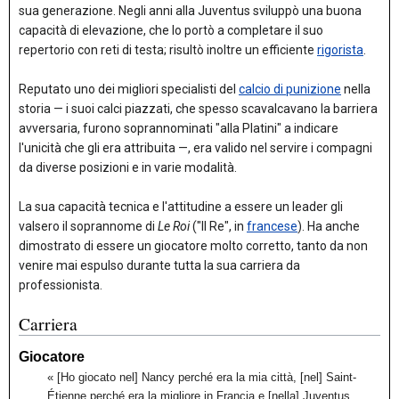
sua generazione. Negli anni alla Juventus sviluppò una buona
capacità di elevazione, che lo portò a completare il suo
repertorio con reti di testa; risultò inoltre un efficiente
rigorista
.
Reputato uno dei migliori specialisti del
calcio di punizione
nella
storia — i suoi calci piazzati, che spesso scavalcavano la barriera
avversaria, furono soprannominati "alla Platini" a indicare
l'unicità che gli era attribuita —,
era valido nel servire i compagni
da diverse posizioni e in varie modalità.
La sua capacità tecnica e l'attitudine a essere un leader gli
valsero il soprannome di
Le Roi
("Il Re", in
francese
).
Ha anche
dimostrato di essere un giocatore molto corretto, tanto da non
venire mai espulso durante tutta la sua carriera da
professionista.
Carriera
Giocatore
« [Ho giocato nel] Nancy perché era la mia città, [nel] Saint-
Étienne perché era la migliore in Francia e [nella] Juventus