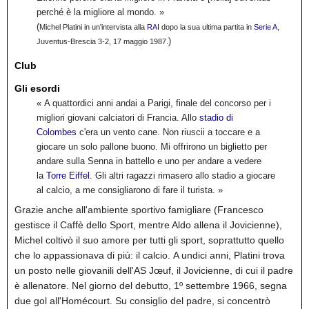
perché è la migliore al mondo. »
(
Michel Platini in un'intervista alla
RAI
dopo la sua ultima partita in
Serie A
,
)
Juventus-Brescia 3-2, 17 maggio 1987.
Club
Gli esordi
« A quattordici anni andai a Parigi, finale del concorso per i
migliori giovani calciatori di Francia. Allo
stadio di
Colombes
c'era un vento cane. Non riuscii a toccare e a
giocare un solo pallone buono. Mi offrirono un biglietto per
andare sulla Senna in battello e uno per andare a vedere
la
Torre Eiffel
. Gli altri ragazzi rimasero allo stadio a giocare
al calcio, a me consigliarono di fare il turista. »
Grazie anche all'ambiente sportivo famigliare (Francesco
gestisce il Caffè dello Sport, mentre Aldo allena il Jovicienne),
Michel coltivò il suo amore per tutti gli sport, soprattutto quello
che lo appassionava di più: il calcio.
A undici anni, Platini trova
un posto nelle giovanili dell'AS Jœuf, il Jovicienne, di cui il padre
è allenatore.
Nel giorno del debutto, 1º settembre 1966, segna
due gol all'Homécourt. Su consiglio del padre, si concentrò