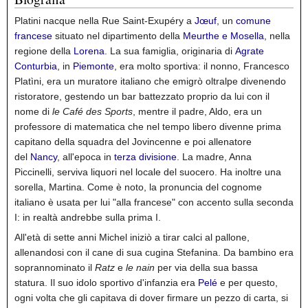
Platini nacque nella Rue Saint-Exupéry a
Jœuf
, un
comune
francese
situato nel dipartimento della
Meurthe e Mosella
, nella
regione della
Lorena
. La sua famiglia, originaria di
Agrate
Conturbia
, in
Piemonte
,
era molto sportiva: il nonno, Francesco
Platìni, era un muratore italiano che emigrò oltralpe divenendo
ristoratore, gestendo un bar battezzato proprio da lui con il
nome di
le Café des Sports
, mentre il padre, Aldo, era un
professore di matematica che nel tempo libero divenne prima
capitano della squadra del Jovincenne e poi allenatore
del
Nancy
, all'epoca in
terza divisione
. La madre, Anna
Piccinelli, serviva liquori nel locale del suocero. Ha inoltre una
sorella, Martina.
Come è noto, la pronuncia del cognome
italiano è usata per lui "alla francese" con accento sulla seconda
I: in realtà andrebbe sulla prima I.
All'età di sette anni Michel iniziò a tirar calci al pallone,
allenandosi con il cane di sua cugina Stefanina. Da bambino era
soprannominato il
Ratz
e
le nain
per via della sua bassa
statura.
Il suo idolo sportivo d'infanzia era
Pelé
e per questo,
ogni volta che gli capitava di dover firmare un pezzo di carta, si