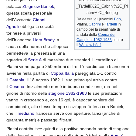
polacco
Zbigniew Boniek
;
questa scelta personale
Da destra: gli juventini
Brio
,
dell'
Avvocato
Gianni
Platini,
Cabrini
e
Tardelli
in
Agnelli
obbliga la società
campo per la semifinale di
torinese a privarsi
andata della
Coppa dei
dell'irlandese
Liam Brady
, a
Campioni 1982-1983
contro
il
Widzew Łódź
.
causa della norma che all'epoca
permetteva la presenza in una
squadra di
Serie A
di massimo due stranieri.
Il cartellino di
Platini viene pagato 250 milioni di lire.
L'esordio con i bianconeri
avviene nella partita di
Coppa Italia
pareggiata 1-1 contro
il
Catania
, il 18 agosto 1982. Il suo primo gol arriva contro
il
Cesena
. Inizialmente non è in buona condizione,
ma nel
girone di ritorno della
stagione 1982-1983
le sue prestazioni
vanno in crescendo e, con 16 gol, è capocannoniere del
campionato;
allo stesso tempo si sviluppa l'intesa con Boniek,
che il
mediano
francese serve con aperture, lanci (anche di
quaranta metri) e passaggi filtranti.
Platini contribuisce quindi alla positiva seconda parte di stagione
della Juventus, vicecampione della Serie A (dietro alla
Roma
).