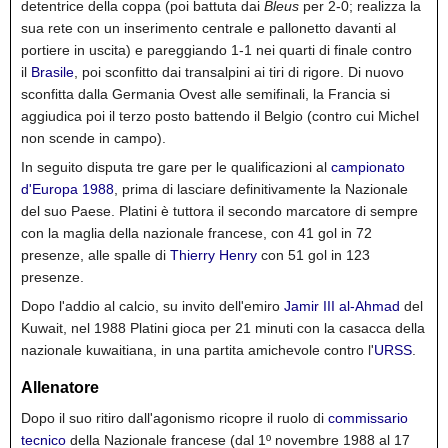
detentrice della coppa (poi battuta dai
Bleus
per 2-0; realizza la
sua rete con un inserimento centrale e pallonetto davanti al
portiere in uscita) e pareggiando 1-1 nei quarti di finale contro
il
Brasile
, poi sconfitto dai transalpini ai tiri di rigore. Di nuovo
sconfitta dalla Germania Ovest alle semifinali, la Francia si
aggiudica poi il terzo posto battendo il Belgio (contro cui Michel
non scende in campo).
In seguito disputa tre gare per le qualificazioni al
campionato
d'Europa 1988
, prima di lasciare definitivamente la Nazionale
del suo Paese. Platini è tuttora il secondo marcatore di sempre
con la maglia della nazionale francese, con 41 gol in 72
presenze, alle spalle di
Thierry Henry
con 51 gol in 123
presenze.
Dopo l'addio al calcio, su invito dell'emiro
Jamir III al-Ahmad
del
Kuwait, nel 1988 Platini gioca per 21 minuti con la casacca della
nazionale kuwaitiana, in una partita amichevole contro l'
URSS
.
Allenatore
Dopo il suo ritiro dall'agonismo ricopre il ruolo di
commissario
tecnico
della Nazionale francese (dal 1º novembre 1988 al 17