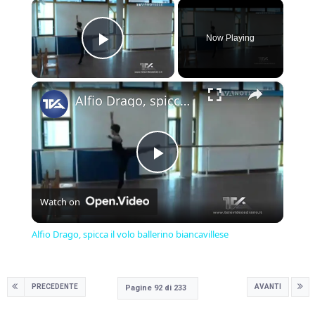
×
Now Playing
Play Video
×
Alfio Drago, spicca il volo ballerino biancavillese
Play
Watch on
Video
Alfio Drago, spicca il volo ballerino biancavillese
PRECEDENTE
AVANTI
Pagine 92 di 233