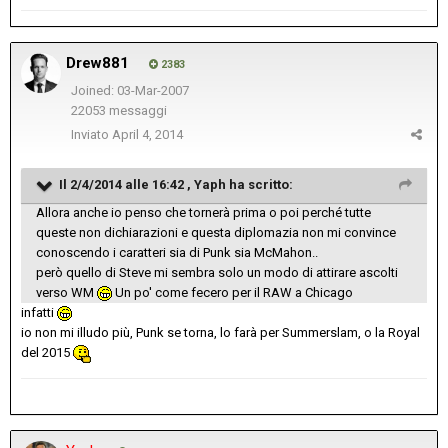
Drew881
2383
Joined: 03-Mar-2007
22053 messaggi
Inviato
April 4, 2014
Il 2/4/2014 alle 16:42 , Yaph ha scritto:
Allora anche io penso che tornerà prima o poi perché tutte
queste non dichiarazioni e questa diplomazia non mi convince
conoscendo i caratteri sia di Punk sia McMahon..
però quello di Steve mi sembra solo un modo di attirare ascolti
verso WM
Un po' come fecero per il RAW a Chicago
infatti
io non mi illudo più, Punk se torna, lo farà per Summerslam, o la Royal
del 2015