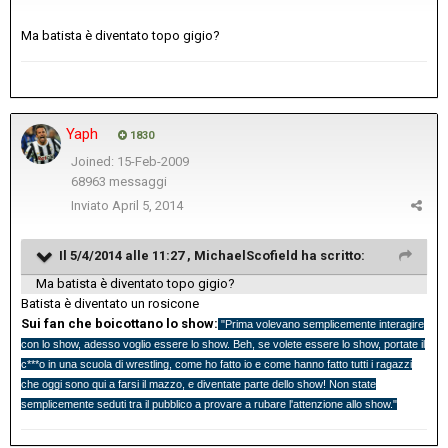
Ma batista è diventato topo gigio?
Yaph
1830
Joined: 15-Feb-2009
68963 messaggi
Inviato
April 5, 2014
Il 5/4/2014 alle 11:27 , MichaelScofield ha scritto:
Ma batista è diventato topo gigio?
Batista è diventato un rosicone
Sui fan che boicottano lo show:
"Prima volevano semplicemente interagire
con lo show, adesso voglio essere lo show. Beh, se volete essere lo show, portate il
c***o in una scuola di wrestling, come ho fatto io e come hanno fatto tutti i ragazzi
che oggi sono qui a farsi il mazzo, e diventate parte dello show! Non state
semplicemente seduti tra il pubblico a provare a rubare l'attenzione allo show."