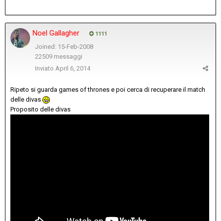
Noel Gallagher
1111
Joined: 15-Feb-2008
22509 messaggi
Inviato
April 6, 2014
Ripeto si guarda games of thrones e poi cerca di recuperare il match
delle divas
Proposito delle divas