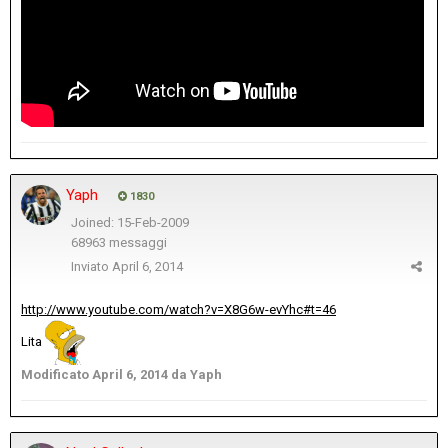
Yaph
1830
Joined: 15-Feb-2009
68963 messaggi
Inviato
April 6, 2014
http://www.youtube.com/watch?v=X8G6w-evYhc#t=46
Lita
Modificato
April 6, 2014
da Yaph