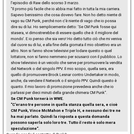
l'episodio di Raw dello scorso 3 marzo.
"Il promo più facile che io abbia mai fatto in tutta la mia carriera.
Sapevo benissimo che cosa dovevo fare. Non ho detto niente di
vago su CM Punk, perché non c'è niente di vago che io possa
dire su di lui. Ho semplicemente detto: 'Se CM Punk fosse qui
stasera, vi dimostrerebbe di essere quello che è: il migliore del
mondo'. E io penso che sia vero! Ho detto tutto ciò che mi veniva
dal cuore su di lui, e alla fine della giornata il mio obiettivo era un
altro. Non si fanno show televisivi per lodare questo o quel
lottatore, non si fanno nemmeno per scusarci con il pubblico. Lo
show televisivo è un veicolo che serve per promuovere la vendita
del Network o del singolo PPV. Il mio scopo, quella sera, era
quello di promuovere Brock Lesnar contro Undertaker in modo,
anche, da vendere il Network o il singolo PPV. Quindi questo è
quanto. Il mio lavoro di promozione prevedeva anche che io
parlassi per dieci minuti della grande chimera CM Punk".
Se CM Punk tornerà in WWE.
"C'erano tre persone in quella stanza quella sera, e cioè
CM Punk, Vince McMahon e Triple H, e nessuno dei tre ne
ha mai parlato. Quindi la risposta a questa domanda
possono saperla solo loro tre. Tutto il resto è solo mera
speculazione".