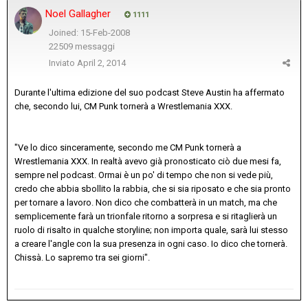
Noel Gallagher
1111
Joined: 15-Feb-2008
22509 messaggi
Inviato
April 2, 2014
Durante l'ultima edizione del suo podcast Steve Austin ha affermato
che, secondo lui, CM Punk tornerà a Wrestlemania XXX.
"Ve lo dico sinceramente, secondo me CM Punk tornerà a
Wrestlemania XXX. In realtà avevo già pronosticato ciò due mesi fa,
sempre nel podcast. Ormai è un po' di tempo che non si vede più,
credo che abbia sbollito la rabbia, che si sia riposato e che sia pronto
per tornare a lavoro. Non dico che combatterà in un match, ma che
semplicemente farà un trionfale ritorno a sorpresa e si ritaglierà un
ruolo di risalto in qualche storyline; non importa quale, sarà lui stesso
a creare l'angle con la sua presenza in ogni caso. Io dico che tornerà.
Chissà. Lo sapremo tra sei giorni".