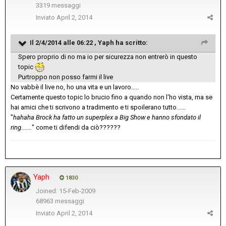
3319 messaggi
Inviato
April 2, 2014
Il 2/4/2014 alle 06:22 , Yaph ha scritto:
Spero proprio di no ma io per sicurezza non entrerò in questo
topic
Purtroppo non posso farmi il live
No vabbè il live no, ho una vita e un lavoro.....
Certamente questo topic lo brucio fino a quando non l'ho vista, ma se
hai amici che ti scrivono a tradimento e ti spoilerano tutto......
"
hahaha Brock ha fatto un superplex a Big Show e hanno sfondato il
ring.......
" come ti difendi da ciò??????
Yaph
1830
Joined: 15-Feb-2009
68963 messaggi
Inviato
April 2, 2014