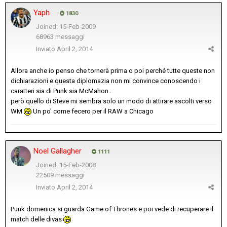
Yaph
1830
Joined: 15-Feb-2009
68963 messaggi
Inviato
April 2, 2014
Allora anche io penso che tornerà prima o poi perché tutte queste non
dichiarazioni e questa diplomazia non mi convince conoscendo i
caratteri sia di Punk sia McMahon..
però quello di Steve mi sembra solo un modo di attirare ascolti verso
WM
Un po' come fecero per il RAW a Chicago
Noel Gallagher
1111
Joined: 15-Feb-2008
22509 messaggi
Inviato
April 2, 2014
Punk domenica si guarda Game of Thrones e poi vede di recuperare il
match delle divas