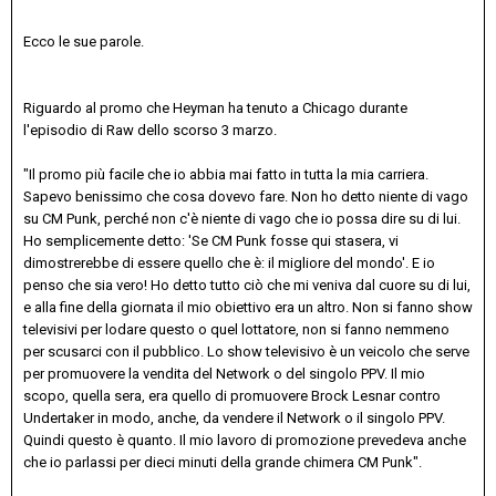
Ecco le sue parole.
Riguardo al promo che Heyman ha tenuto a Chicago durante
l'episodio di Raw dello scorso 3 marzo.
"Il promo più facile che io abbia mai fatto in tutta la mia carriera.
Sapevo benissimo che cosa dovevo fare. Non ho detto niente di vago
su CM Punk, perché non c'è niente di vago che io possa dire su di lui.
Ho semplicemente detto: 'Se CM Punk fosse qui stasera, vi
dimostrerebbe di essere quello che è: il migliore del mondo'. E io
penso che sia vero! Ho detto tutto ciò che mi veniva dal cuore su di lui,
e alla fine della giornata il mio obiettivo era un altro. Non si fanno show
televisivi per lodare questo o quel lottatore, non si fanno nemmeno
per scusarci con il pubblico. Lo show televisivo è un veicolo che serve
per promuovere la vendita del Network o del singolo PPV. Il mio
scopo, quella sera, era quello di promuovere Brock Lesnar contro
Undertaker in modo, anche, da vendere il Network o il singolo PPV.
Quindi questo è quanto. Il mio lavoro di promozione prevedeva anche
che io parlassi per dieci minuti della grande chimera CM Punk".