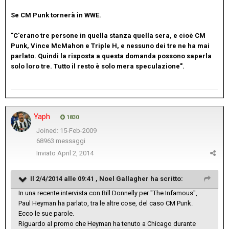
Se CM Punk tornerà in WWE.
"C'erano tre persone in quella stanza quella sera, e cioè CM
Punk, Vince McMahon e Triple H, e nessuno dei tre ne ha mai
parlato. Quindi la risposta a questa domanda possono saperla
solo loro tre. Tutto il resto è solo mera speculazione".
Yaph
1830
Joined: 15-Feb-2009
68963 messaggi
Inviato
April 2, 2014
Il 2/4/2014 alle 09:41 , Noel Gallagher ha scritto:
In una recente intervista con Bill Donnelly per "The Infamous",
Paul Heyman ha parlato, tra le altre cose, del caso CM Punk.
Ecco le sue parole.
Riguardo al promo che Heyman ha tenuto a Chicago durante