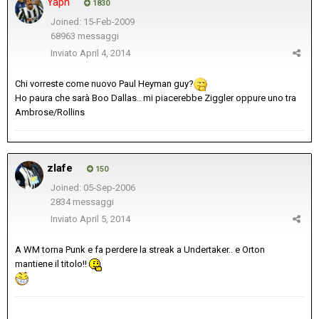
Yaph
1830
Joined: 15-Feb-2009
68963 messaggi
Inviato
April 4, 2014
Chi vorreste come nuovo Paul Heyman guy?
Ho paura che sarà Boo Dallas.. mi piacerebbe Ziggler oppure uno tra
Ambrose/Rollins
zlafe
150
Joined: 05-Sep-2006
2834 messaggi
Inviato
April 5, 2014
A WM torna Punk e fa perdere la streak a Undertaker.. e Orton
mantiene il titolo!!