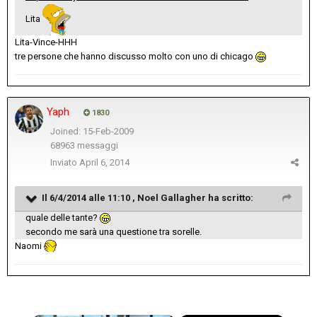
Lita
Lita-Vince-HHH
tre persone che hanno discusso molto con uno di chicago
Yaph
1830
Joined: 15-Feb-2009
68963 messaggi
Inviato
April 6, 2014
Il 6/4/2014 alle 11:10 , Noel Gallagher ha scritto:
quale delle tante?
secondo me sarà una questione tra sorelle.
Naomi