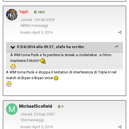
Yaph
1830
Joined: 15-Feb-2009
68963 messaggi
Inviato
April 5, 2014
Il 5/4/2014 alle 09:27 , zlafe ha scritto:
A WM torna Punk e fa perdere la streak a Undertaker.. e Orton
mantiene il titolo!!
A WM torna Punk e stoppa il tentativo di interferenza di Triple H nel
match di Bryan e Bryan vince
MichaelScofield
9
Joined: 25-Sep-2007
554 messaggi
Inviato
April 5, 2014