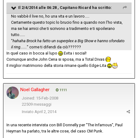
Il 2/4/2014 alle 06:28 , Capitano Ricard ha scritto:
No vabbè il live no, ho una vita e un lavoro.....
Certamente questo topic lo brucio fino a quando non l'ho vista,
ma se hai amici che ti scrivono a tradimento e ti spoilerano
tutto......
"
hahaha Brock ha fatto un superplex a Big Show e hanno sfondato
il ring.......
" come ti difendi da ciò??????
In quel caso in bocca al lupo
Evita i social!
Comunque anche John Cena si sposa, ma a Total Divas
Il miglior matrimonio della storia rimane quello Edge-Lita
Noel Gallagher
1111
Joined: 15-Feb-2008
22509 messaggi
Inviato
April 2, 2014
In una recente intervista con Bill Donnelly per "The Infamous", Paul
Heyman ha parlato, tra le altre cose, del caso CM Punk.