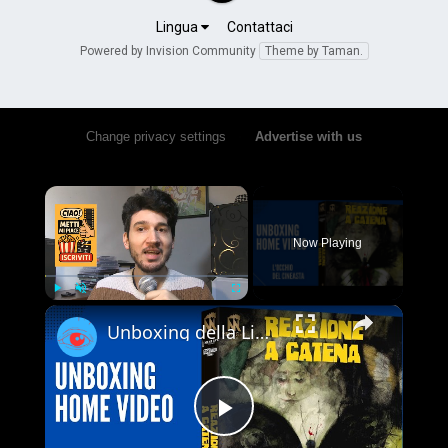
Lingua
Contattaci
Powered by Invision Community
Theme by Taman.
Change privacy settings
•
Advertise with us
×
Now Playing
×
Play
Unmute
Fullscreen
Unboxing della Limited Edition 4K UHD + Blu-ray di Reazione a Catena - Vale la pena acquistarla?
Play