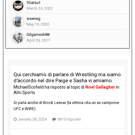
࿈Gatsu࿈
March 24, 2022
siseneg
May 19, 2020
Gilgamesh88
April 29, 2017
Qui cerchiamo di parlare di Wrestling ma siamo
d'accordo nel dire Paige e Sasha vi amiamo
MichaelScofield
ha risposto al topic di
Noel Gallagher
in
Altri Sports
Si parla anche di Brock Lesnar (la vittima cita un ex campione
UFC e WWE)
January 28, 2024
5815 risposte