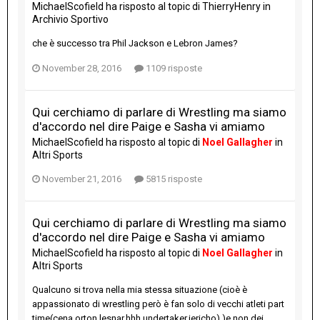
MichaelScofield
ha risposto al topic di
ThierryHenry
in
Archivio Sportivo
che è successo tra Phil Jackson e Lebron James?
November 28, 2016
1109 risposte
Qui cerchiamo di parlare di Wrestling ma siamo
d'accordo nel dire Paige e Sasha vi amiamo
MichaelScofield
ha risposto al topic di
Noel Gallagher
in
Altri Sports
November 21, 2016
5815 risposte
Qui cerchiamo di parlare di Wrestling ma siamo
d'accordo nel dire Paige e Sasha vi amiamo
MichaelScofield
ha risposto al topic di
Noel Gallagher
in
Altri Sports
Qualcuno si trova nella mia stessa situazione (cioè è
appassionato di wrestling però è fan solo di vecchi atleti part
time(cena,orton,lesnar,hhh,undertaker,jericho) )e non dei...