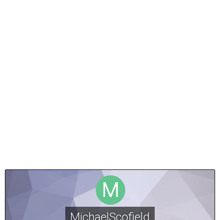
MichaelScofield