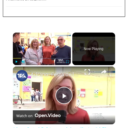
×
Now Playing
×
Play
Unmute
Fullscreen
Adrano. Festa della Primavera al plesso “Stazione” dell'Ic “Bascetta”
Play
Watch on
Video