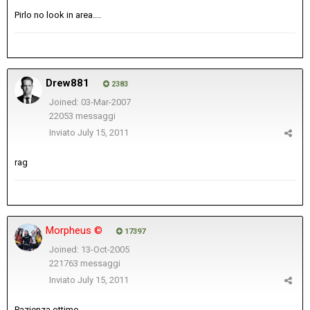
Pirlo no look in area....
Drew881
2383
Joined: 03-Mar-2007
22053 messaggi
Inviato
July 15, 2011
rag
Morpheus ©
17397
Joined: 13-Oct-2005
221763 messaggi
Inviato
July 15, 2011
Pazienza ottimo.