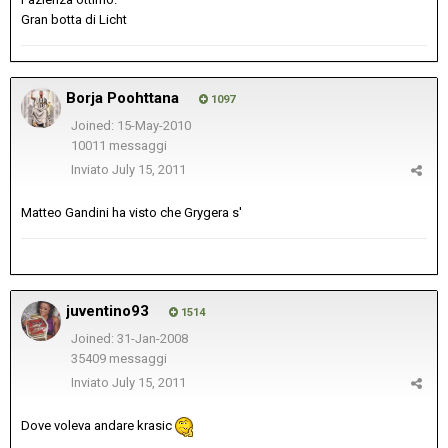
Gran botta di Licht
Borja Poohttana
1097
Joined: 15-May-2010
10011 messaggi
Inviato
July 15, 2011
Matteo Gandini ha visto che Grygera s'
juventino93
1514
Joined: 31-Jan-2008
35409 messaggi
Inviato
July 15, 2011
Dove voleva andare krasic