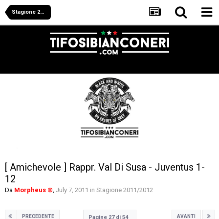
Stagione 2011/2012
[ Amichevole ] Rappr. Val Di Susa - Juventus 1-
12
Da
Morpheus ©
,
July 7, 2011
in
Stagione 2011/2012
PRECEDENTE
AVANTI
Pagine 27 di 54