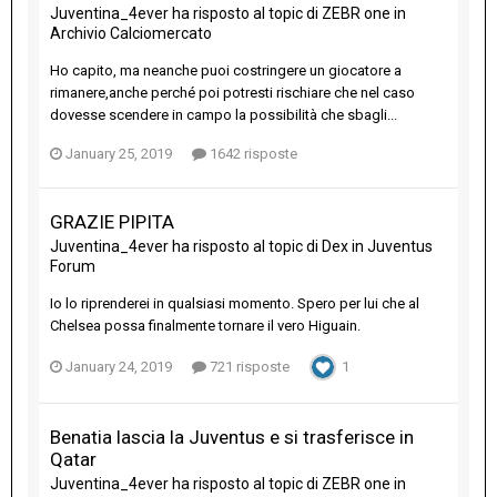
Juventina_4ever
ha risposto al topic di
ZEBR one
in
Archivio Calciomercato
Ho capito, ma neanche puoi costringere un giocatore a
rimanere,anche perché poi potresti rischiare che nel caso
dovesse scendere in campo la possibilità che sbagli...
January 25, 2019
1642 risposte
GRAZIE PIPITA
Juventina_4ever
ha risposto al topic di
Dex
in
Juventus
Forum
Io lo riprenderei in qualsiasi momento. Spero per lui che al
Chelsea possa finalmente tornare il vero Higuain.
January 24, 2019
721 risposte
1
Benatia lascia la Juventus e si trasferisce in
Qatar
Juventina_4ever
ha risposto al topic di
ZEBR one
in