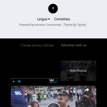
Lingua
Contattaci
Powered by Invision Community
Theme by Taman.
Change privacy settings
•
Advertise with us
×
Now Playing
×
Play
Unmute
Fullscreen
Speciale Gemellaggio Adrano - Namur | Maggio 2026