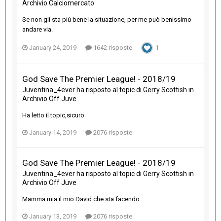
Archivio Calciomercato
Se non gli sta piú bene la situazione, per me può benissimo
andare via.
January 24, 2019
1642 risposte
1
God Save The Premier League! - 2018/19
Juventina_4ever
ha risposto al topic di
Gerry Scottish
in
Archivio Off Juve
Ha letto il topic,sicuro
January 14, 2019
2076 risposte
God Save The Premier League! - 2018/19
Juventina_4ever
ha risposto al topic di
Gerry Scottish
in
Archivio Off Juve
Mamma mia il mio David che sta facendo
January 13, 2019
2076 risposte