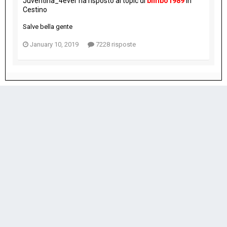
Juventina_4ever
ha risposto al topic di
bimbo1989
in
Cestino
Salve bella gente
January 10, 2019
7228 risposte