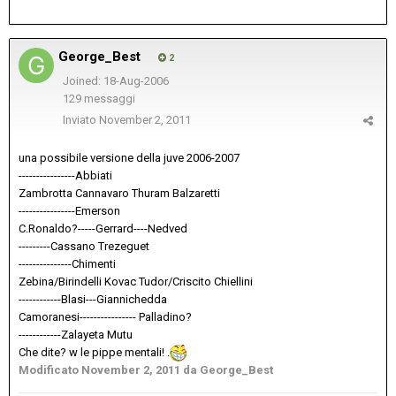
George_Best
2
Joined: 18-Aug-2006
129 messaggi
Inviato
November 2, 2011
una possibile versione della juve 2006-2007
----------------Abbiati
Zambrotta Cannavaro Thuram Balzaretti
----------------Emerson
C.Ronaldo?-----Gerrard----Nedved
---------Cassano Trezeguet
---------------Chimenti
Zebina/Birindelli Kovac Tudor/Criscito Chiellini
------------Blasi---Giannichedda
Camoranesi---------------- Palladino?
------------Zalayeta Mutu
Che dite? w le pippe mentali! .
Modificato
November 2, 2011
da George_Best