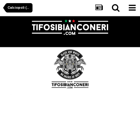
Calciopoli (Farsopoli)