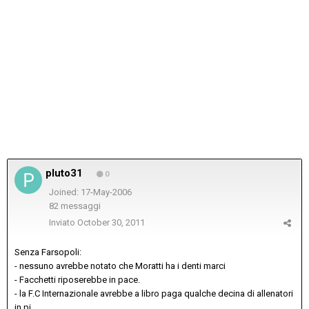
pluto31
0
Joined: 17-May-2006
82 messaggi
Inviato
October 30, 2011
Senza Farsopoli:
- nessuno avrebbe notato che Moratti ha i denti marci
- Facchetti riposerebbe in pace.
- la F.C Internazionale avrebbe a libro paga qualche decina di allenatori
in pi