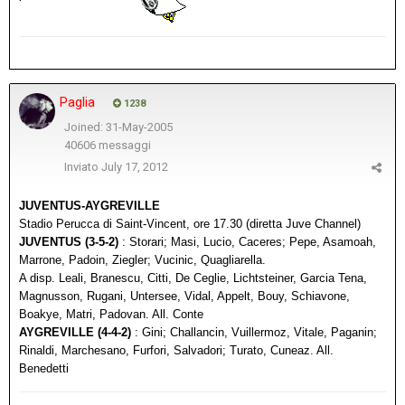
Paglia
1238
Joined: 31-May-2005
40606 messaggi
Inviato
July 17, 2012
JUVENTUS-AYGREVILLE
Stadio Perucca di Saint-Vincent, ore 17.30 (diretta Juve Channel)
JUVENTUS (3-5-2)
: Storari; Masi, Lucio, Caceres; Pepe, Asamoah,
Marrone, Padoin, Ziegler; Vucinic, Quagliarella.
A disp. Leali, Branescu, Citti, De Ceglie, Lichtsteiner, Garcia Tena,
Magnusson, Rugani, Untersee, Vidal, Appelt, Bouy, Schiavone,
Boakye, Matri, Padovan. All. Conte
AYGREVILLE (4-4-2)
: Gini; Challancin, Vuillermoz, Vitale, Paganin;
Rinaldi, Marchesano, Furfori, Salvadori; Turato, Cuneaz. All.
Benedetti