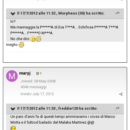
Il 17/7/2012 alle 11:32 , Morpheus (30) ha scritto:
Io?
Ma mannaggia la P*****A di Eva T***A... Schifosa P*****A T***A
P*****A... F*****O M***A.
No che dici
meglio
maryj
1
Joined: 28-May-2008
4046 messaggi
Inviato
July 17, 2012
Il 17/7/2012 alle 11:33 , freddie120 ha scritto:
Un paio d'anni fa di questi tempi ammiravamo i cross di Marco
Motta e il futbod bailado del Malaka Martinez @@