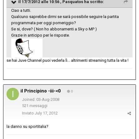
Il 17/7/2012 alle 10:56 , Pasquatos ha scritto:
Ciao a tutti.
Qualcuno saprebbe dirmi se sarà possibile seguire la partita
programmata per oggi pomeriggio?
Se si, dove? ( Non ho abbonamenti a Sky o MP )
Grazie in anticipo per le risposte.
se hai Juve Channel puoi vederla lì... altrimenti streaming tutta la vita !
il Principino -iii-<0
0
Joined: 03-Aug-2008
521 messaggi
Inviato
July 17, 2012
la danno su sportitalia?