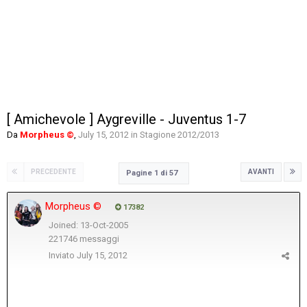
[ Amichevole ] Aygreville - Juventus 1-7
Da
Morpheus ©
,
July 15, 2012
in
Stagione 2012/2013
PRECEDENTE
AVANTI
Pagine 1 di 57
Morpheus ©
17382
Joined: 13-Oct-2005
221746 messaggi
Inviato
July 15, 2012