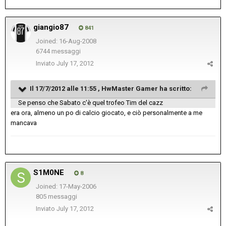
giangio87
841
Joined: 16-Aug-2008
6744 messaggi
Inviato
July 17, 2012
Il 17/7/2012 alle 11:55 , HwMaster Gamer ha scritto:
Se penso che Sabato c'è quel trofeo Tim del cazz
era ora, almeno un po di calcio giocato, e ciò personalmente a me
mancava
S1M0NE
8
Joined: 17-May-2006
805 messaggi
Inviato
July 17, 2012