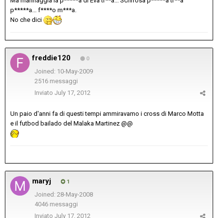
Ma mannaggia la p*****a di Eva tr**a... Schifosa p*****a tr**a
p*****a... f****o m***a.
No che dici
freddie120
0
Joined: 10-May-2009
2516 messaggi
Inviato
July 17, 2012
Un paio d'anni fa di questi tempi ammiravamo i cross di Marco Motta
e il futbod bailado del Malaka Martinez @@
maryj
1
Joined: 28-May-2008
4046 messaggi
Inviato
July 17, 2012