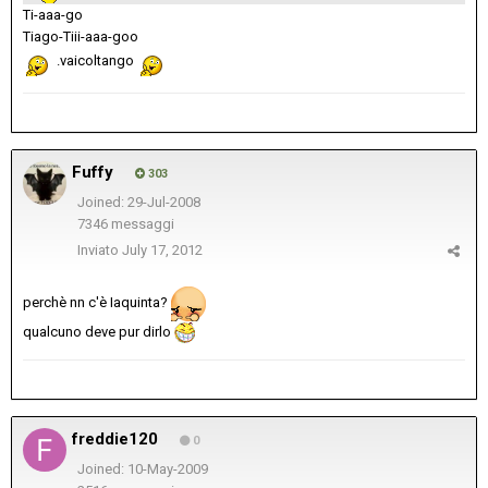
Ti-aaa-go
Tiago-Tiii-aaa-goo
.vaicoltango
Fuffy
303
Joined: 29-Jul-2008
7346 messaggi
Inviato
July 17, 2012
perchè nn c'è Iaquinta?
qualcuno deve pur dirlo
freddie120
0
Joined: 10-May-2009