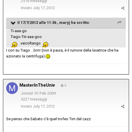
2516 messaggi
Inviato
July 17, 2012
Il 17/7/2012 alle 11:36 , maryj ha scritto:
Ti-aaa-go
Tiago-Tiii-aaa-goo
.vaicoltango
I cori su Tiago ...brrrr (non è paura, è il rumore della lavatrice che ha
azionato la centrifuga)
MasterInTheUniv
0
Joined: 01-Feb-2009
3227 messaggi
Inviato
July 17, 2012
Se penso che Sabato c'è quel trofeo Tim del cazz