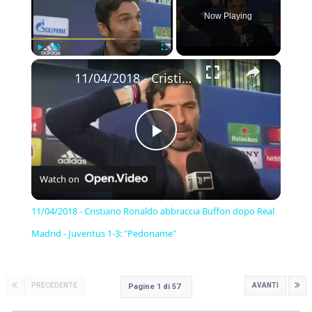
Now Playing
×
Play
Unmute
Fullscreen
11/04/2018 - Cristiano Ronaldo abbraccia Buffon dopo Real Madrid - Juventus 1-3: "Pedoname"
Play
Watch on
Video
11/04/2018 - Cristiano Ronaldo abbraccia Buffon dopo Real
Madrid - Juventus 1-3: "Pedoname"
PRECEDENTE
AVANTI
Pagine 1 di 57