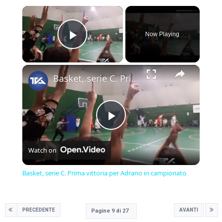
×
Now Playing
Play Video
×
Basket, serie C. Prima vittoria per Adrano in campionato
Play
Watch on
Video
Basket, serie C. Prima vittoria per Adrano in campionato
PRECEDENTE
AVANTI
Pagine 9 di 27