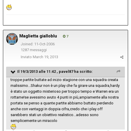
Maglietta gialloblu
7
Joined: 11-Oct-2006
1287 messaggi
Inviato
March 19, 2013
Il 19/3/2013 alle 11:42 , pavel87 ha scritto:
troppe partite buttate ad inizio stagione con una squadra creata
malissimo...Shakur non è un play che fa girare una squadra,hardy
è stato un oggetto misterioso per troppo tempo e Warren era un
rottame!se avessimo avuto 4 punti in più,ampiamente alla nostra
portata se penso a quante partite abbiamo buttato perdendo
anche con vantaggi in doppia cifra,credo che i play off
sarebbero stati un obiettivo realistico...adesso sono
semplicemente un miracolo