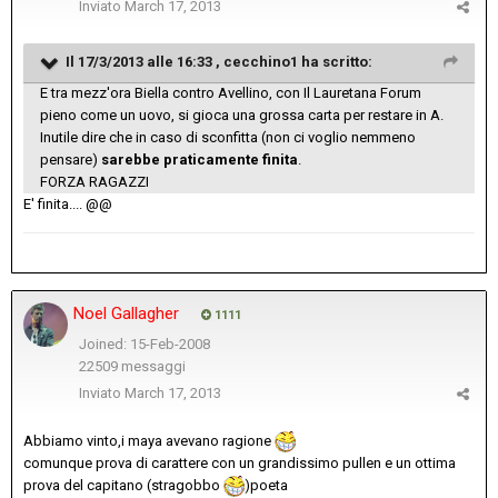
Inviato
March 17, 2013
Il 17/3/2013 alle 16:33 , cecchino1 ha scritto:
E tra mezz'ora Biella contro Avellino, con Il Lauretana Forum
pieno come un uovo, si gioca una grossa carta per restare in A.
Inutile dire che in caso di sconfitta (non ci voglio nemmeno
pensare)
sarebbe praticamente finita
.
FORZA RAGAZZI
E' finita.... @@
Noel Gallagher
1111
Joined: 15-Feb-2008
22509 messaggi
Inviato
March 17, 2013
Abbiamo vinto,i maya avevano ragione
comunque prova di carattere con un grandissimo pullen e un ottima
prova del capitano (stragobbo
)poeta