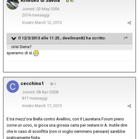
Amedeo di Savoia
82
Joined: 02-May-2006
2074 messaggi
Inviato
March 12, 2013
Il 12/3/2013 alle 11:25 , devilman82 ha scritto:
crisi Siena?
speriamo di sì
cecchino1
0
Joined: 08-Apr-2008
817 messaggi
Inviato
March 17, 2013
E tra mezz'ora Biella contro Avellino, con Il Lauretana Forum pieno
come un uovo, si gioca una grossa carta per restare in A. Inutile dire
che in caso di sconfitta (non ci voglio nemmeno pensare) sarebbe
praticamente finita.