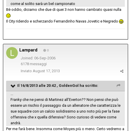
come al solito sarà un bel campionato
Bè oddio, diciamo che due di quei 3 non hanno cambiato quasi nulla
Il City ridendo e scherzando Fernandinho Navas Jovetic e Negredo
Lampard
0
Joined: 06-Sep-2006
6178 messaggi
Inviato
August 17, 2013
Il 16/8/2013 alle 20:42 , GoldenGol ha scritto:
...
Franky che ne pensi di Martinez all'Everton?? Non pensi che può
essere un rischio il passaggio da un allenatore che caratterizza le
sue squadre con un calcio solidissimo a uno noto più per la fase
offensiva che x quella difensiva? Sono curioso di vedere come
andrà.
Per me farà bene. Insomma come Moyes più o meno. Certo vedremo a