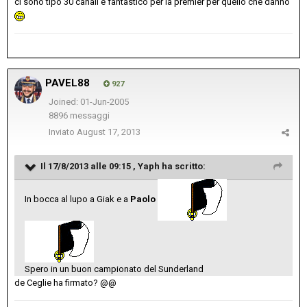
ci sono tipo 30 canali è fantastico per la premier per quello che danno
PAVEL88
927
Joined: 01-Jun-2005
8896 messaggi
Inviato
August 17, 2013
Il 17/8/2013 alle 09:15 , Yaph ha scritto:
In bocca al lupo a Giak e a
Paolo
Spero in un buon campionato del Sunderland
de Ceglie ha firmato? @@