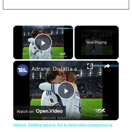
×
Now Playing
Play Video
×
Adrano. Disfatta azzurra. Per la terza volta consecutiva la nazionale italiana di calcio fuori dai m
Play
Watch on
Video
Adrano. Disfatta azzurra. Per la terza volta consecutiva la