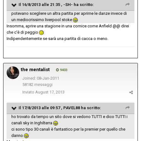
Il 16/8/2013 alle 21:35 , -SH- ha scritto:
potevano scegliere un altra partita per aprirne le danze invece di
un mediocrissimo liverpool stoke
Insomma, aprire una stagione in una cornice come Anfield @@ direi
che c'è di peggio
Indipendentemente se sarà una partita di cacca o meno.
the mentalist
9403
Joined: 08-Jan-2011
58182 messaggi
Inviato
August 17, 2013
Il 17/8/2013 alle 09:57 , PAVEL88 ha scritto:
ho trovato da tempo un sito dove si vedono TUTTI e dico TUTTI i
canali sky in Inghilterra
ci sono tipo 30 canali è fantastico per la premier per quello che
danno