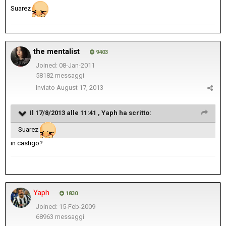
Suarez
the mentalist
9403
Joined: 08-Jan-2011
58182 messaggi
Inviato
August 17, 2013
Il 17/8/2013 alle 11:41 , Yaph ha scritto:
Suarez
in castigo?
Yaph
1830
Joined: 15-Feb-2009
68963 messaggi