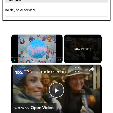
no dai, se ci sei vieni
×
Now Playing
×
Play
Unmute
Fullscreen
Social radio seconda puntata in diretta da Sanremo
Play
Watch on
Video