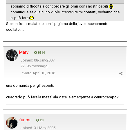
abbiamo difficoltà a concordare gli orari con i nostri ospiti
comunque se qualcuno vuole intervenire mi contatti, vediamo che
si può fare
Se non fossi malato, e con il pigiama della juve oscenamente
scollato.....
Marv
8514
Joined: 08-Jan-2007
72196 messaggi
Inviato
April 10, 2016
una domanda per gli esperti:
cuadrado può fare la mezz' ala viste le emergenze a centrocampo?
furios
28
Joined: 31-May-2005