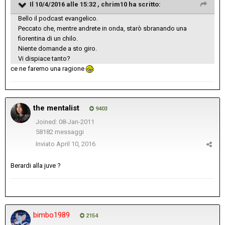
Il 10/4/2016 alle 15:32 , chrim10 ha scritto:
Bello il podcast evangelico.
Peccato che, mentre andrete in onda, starò sbranando una
fiorentina di un chilo.
Niente domande a sto giro.
Vi dispiace tanto?
ce ne faremo una ragione
the mentalist
9403
Joined: 08-Jan-2011
58182 messaggi
Inviato
April 10, 2016
Berardi alla juve ?
bimbo1989
2154