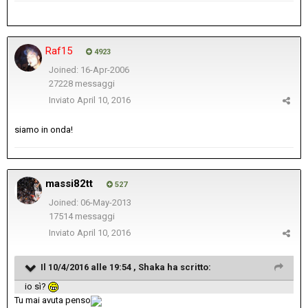
Raf15
4923
Joined: 16-Apr-2006
27228 messaggi
Inviato
April 10, 2016
siamo in onda!
massi82tt
527
Joined: 06-May-2013
17514 messaggi
Inviato
April 10, 2016
Il 10/4/2016 alle 19:54 , Shaka ha scritto:
io sì?
Tu mai avuta penso