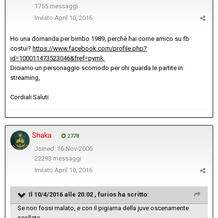
1755 messaggi
Inviato
April 10, 2016
Ho una domanda per bimbo 1989, perchè hai come amico su fb
costui?
https://www.facebook.com/profile.php?
id=100011473523046&fref=pymk
Diciamo un personaggio scomodo per chi guarda le partite in
streaming,
Cordiali Saluti
Shaka
2778
Joined: 16-Nov-2006
22293 messaggi
Inviato
April 10, 2016
Il 10/4/2016 alle 20:02 , furios ha scritto:
Se non fossi malato, e con il pigiama della juve oscenamente
scollato.....