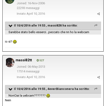
Joined: 16-Nov-2006
22293 messaggi
Inviato
April 10, 2016
Il 10/4/2016 alle 19:53 , massi82tt ha scritto:
Sarebbe stato bello esserci...peccato che nn ho la webcam
io sì?
massi82tt
527
Joined: 06-May-2013
17514 messaggi
Inviato
April 10, 2016
Il 10/4/2016 alle 19:55 , 4everBianconera ha scritto:
NonCiai la uebcam???????
Nein