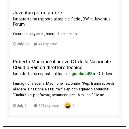
Juventus primo amore
lunastorta
ha risposto al topic di
Fede_BW
in
Juventus
Forum
Sicuro raiplay anzi , spero di scaricarlo
July 26
41 risposte
Roberto Mancini è il nuovo CT della Nazionale.
Claudio Ranieri direttore tecnico
lunastorta
ha risposto al topic di
gianluca88
in
Off Juve
Immagino la scena. Madinone nazionale: "Pep, ti andrebbe di
allenare la nazionale azzurra?" Pep con sguardo sornione:
"l'Italia? Dai per favore, nemmeno per 15 milioni" "Te ne...
July 24
761 risposte
2