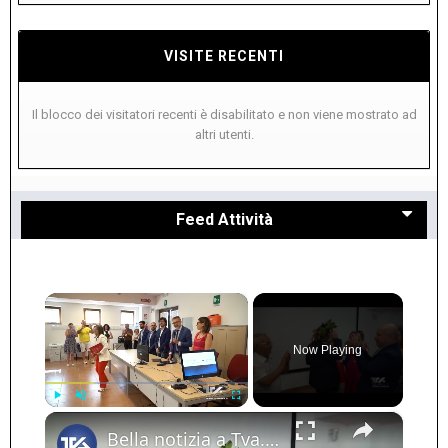
VISITE RECENTI
Il blocco dei visitatori recenti è disabilitato e non viene mostrato ad
altri utenti.
Feed Attività
×
Now Playing
×
Play
Unmute
Fullscreen
Bella notizia a Tva. Laurea magistrale per Antonio Scarvaglieri in Ingegneria delle Telecomunicazion