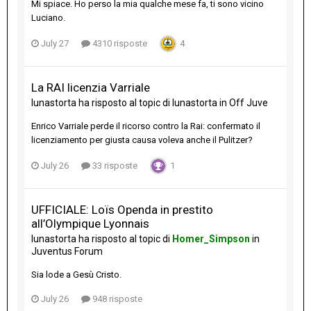
Mi spiace. Ho perso la mia qualche mese fa, ti sono vicino
Luciano.
July 27
4310 risposte
4
La RAI licenzia Varriale
lunastorta
ha risposto al topic di
lunastorta
in
Off Juve
Enrico Varriale perde il ricorso contro la Rai: confermato il
licenziamento per giusta causa voleva anche il Pulitzer?
July 26
33 risposte
1
UFFICIALE: Loïs Openda in prestito
all’Olympique Lyonnais
lunastorta
ha risposto al topic di
Homer_Simpson
in
Juventus Forum
Sia lode a Gesù Cristo.
July 26
948 risposte