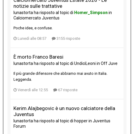
notizie sulle trattative
lunastorta
ha risposto al topic di
Homer_Simpson
in
Calciomercato Juventus
Poche idee, e confuse.
Lunedì alle 08:57
3155 risposte
È morto Franco Baresi
lunastorta
ha risposto al topic di
UndiciLeoni
in
Off Juve
Il più grande difensore che abbiamo mai avuto in Italia.
Leggenda.
Venerdì alle 12:55
67 risposte
Kerim Alajbegovic è un nuovo calciatore della
Juventus
lunastorta
ha risposto al topic di
hopper
in
Juventus
Forum