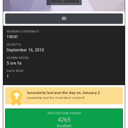
Tifoso Juventus
NUMERO CONTENUTI
19041
ISCRITTO
September 16, 2010
ULTIMA VISITA
5 ore fa
DAYS WON
1
lunastorta last won the day on January 2
lunastorta had the most liked content!
REPUTAZIONE FORUM
4265
Excellent