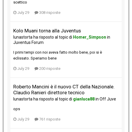
scettico
July 29
308 risposte
Kolo Muani torna alla Juventus
lunastorta
ha risposto al topic di
Homer_Simpson
in
Juventus Forum
I primi tempi con noi aveva fatto molto bene, poi si è
eclissato. Speriamo bene
July 29
200 risposte
Roberto Mancini è il nuovo CT della Nazionale.
Claudio Ranieri direttore tecnico
lunastorta
ha risposto al topic di
gianluca88
in
Off Juve
ops
July 29
761 risposte