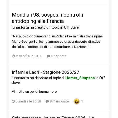
Mondiali 98: sospesi i controlli
antidoping alla Francia
lunastorta
ha creato un topic in
Off Juve
"Nel nuovo documentario su Zidane l’ex ministra transalpina
Marie-George Buffet ha ammesso di aver ricevuto direttive
dall’alto. L’ordine era di non disturbare la Nazionale...
Martedì alle 18:00
5 risposte
Infami e Ladri - Stagione 2026/27
lunastorta
ha risposto al topic di
Homer_Simpson
in
Off
Juve
Vi metto un po' di buonumore
Lunedì alle 20:58
974 risposte
1
Calciomercato Juventus Estate 2026 - Le