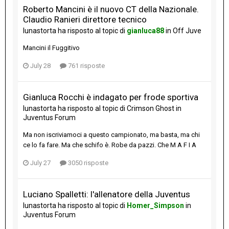
Roberto Mancini è il nuovo CT della Nazionale.
Claudio Ranieri direttore tecnico
lunastorta
ha risposto al topic di
gianluca88
in
Off Juve
Mancini il Fuggitivo
July 28
761 risposte
Gianluca Rocchi è indagato per frode sportiva
lunastorta
ha risposto al topic di
Crimson Ghost
in
Juventus Forum
Ma non iscriviamoci a questo campionato, ma basta, ma chi
ce lo fa fare. Ma che schifo è. Robe da pazzi. Che M A F I A
July 27
3050 risposte
Luciano Spalletti: l'allenatore della Juventus
lunastorta
ha risposto al topic di
Homer_Simpson
in
Juventus Forum