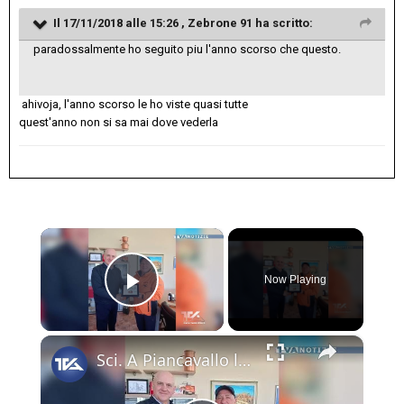
Il 17/11/2018 alle 15:26 ,
Zebrone 91
ha scritto:
paradossalmente ho seguito piu l'anno scorso che questo.
ahivoja, l'anno scorso le ho viste quasi tutte
quest'anno non si sa mai dove vederla
×
Now Playing
Play Video
×
Sci. A Piancavallo le gare di "Coppa Sicilia 2026", "Coppa Adrano” e “Memorial Pippo Maccarrone". O