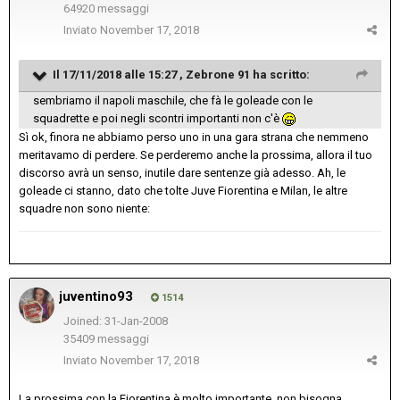
64920 messaggi
Inviato
November 17, 2018
Il 17/11/2018 alle 15:27 ,
Zebrone 91
ha scritto:
sembriamo il napoli maschile, che fà le goleade con le
squadrette e poi negli scontri importanti non c'è
Sì ok, finora ne abbiamo perso uno in una gara strana che nemmeno
meritavamo di perdere. Se perderemo anche la prossima, allora il tuo
discorso avrà un senso, inutile dare sentenze già adesso. Ah, le
goleade ci stanno, dato che tolte Juve Fiorentina e Milan, le altre
squadre non sono niente:
juventino93
1514
Joined: 31-Jan-2008
35409 messaggi
Inviato
November 17, 2018
La prossima con la Fiorentina è molto importante, non bisogna