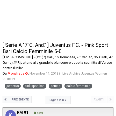
[ Serie A "7°G. And." ] Juventus F.C. - Pink Sport
Bari Calcio Femminile 5-0
[ LIVE & COMMENTI ] - (12’ (R) Galli, 15’ Bonansea, 26’ Caruso, 36’ Girelli, 47’
Gama) /// Ripartono alla grande le bianconere dopo la sconfitta di Varese
contro il Milan
Da
Morpheus ©
,
November 11, 2018
in
Live Archive Juventus Women
2018/19
juventus
pink sport bari
serie a
calcio femminile
PRECEDENTE
AVANTI
Pagine 2 di 2
KM 91
4191