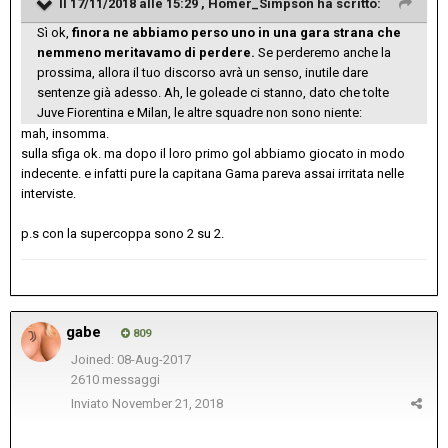
Il 17/11/2018 alle 15:29 ,
Homer_Simpson
ha scritto:
Sì ok,
finora ne abbiamo perso uno in una gara strana che
nemmeno meritavamo di perdere.
Se perderemo anche la
prossima, allora il tuo discorso avrà un senso, inutile dare
sentenze già adesso. Ah, le goleade ci stanno, dato che tolte
Juve Fiorentina e Milan, le altre squadre non sono niente:
mah, insomma.
sulla sfiga ok. ma dopo il loro primo gol abbiamo giocato in modo
indecente. e infatti pure la capitana Gama pareva assai irritata nelle
interviste.
p.s con la supercoppa sono 2 su 2.
gabe
809
Joined: 08-Aug-2017
2610 messaggi
Inviato
November 21, 2018