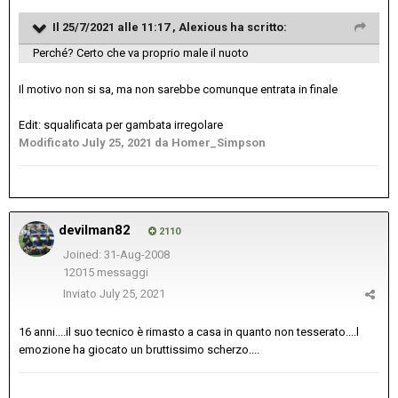
Il 25/7/2021 alle 11:17 ,
Alexious
ha scritto:
Perché? Certo che va proprio male il nuoto
Il motivo non si sa, ma non sarebbe comunque entrata in finale
Edit: squalificata per gambata irregolare
Modificato
July 25, 2021
da Homer_Simpson
devilman82
2110
Joined: 31-Aug-2008
12015 messaggi
Inviato
July 25, 2021
16 anni....il suo tecnico è rimasto a casa in quanto non tesserato....l
emozione ha giocato un bruttissimo scherzo....