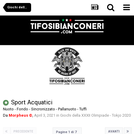
Giochi della XXXII Olimpiade - Tokjo 2020
Sport Acquatici
Nuoto - Fondo - Sincronizzato - Pallanuoto - Tuffi
Da
Morpheus ©
,
April 3, 2021
in
Giochi della XXXII Olimpiade - Tokjo 2020
PRECEDENTE
AVANTI
Pagine 1 di 7