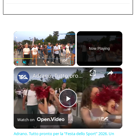
×
Now Playing
×
Play
Unmute
Fullscreen
Adrano. Tutto pronto per la “Festa dello Sport” 2026. Un mese di eventi con mille atleti e 20 associ
Play
Watch on
Video
Adrano. Tutto pronto per la “Festa dello Sport” 2026. Un