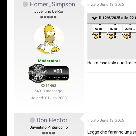
Homer_Simpson
Inviato
June 13, 2025
Juventino Le Roi
Il 12/6/2025 alle 22:
Moderatori
Hai messo solo quattro e
11462
64919 messaggi
Joined: 01-Jan-2009
Don Hector
Inviato
June 13, 2025
Juventino Pinturicchio
Leggo che faranno una seri