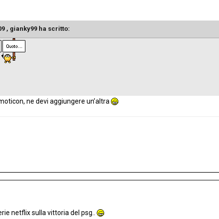
09 ,
gianky99
ha scritto:
moticon, ne devi aggiungere un’altra
e netflix sulla vittoria del psg..