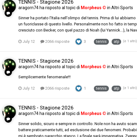
TENNIS - Stagione 2026
aragorn74
ha risposto al topic di
Morpheus ©
in
Altri Sports
Sinner ha portato l'Italia nell'olimpo del tennis. Prima di lui abbi
un fuoriclasse di questo livello. Personalmente non ho fatto in tempo
cresciuto con Becker, con quel pazzo di Noah (lui Yannick...), la Navr
July 12
2066 risposte
3
(e 1 altri
tennis
atp
TENNIS - Stagione 2026
aragorn74
ha risposto al topic di
Morpheus ©
in
Altri Sports
Semplicemente fenomenale!!!
July 12
2066 risposte
1
(e 1 altri
tennis
atp
TENNIS - Stagione 2026
aragorn74
ha risposto al topic di
Morpheus ©
in
Altri Sports
Sinner solido, sicuro e sempre in controllo. Nole non ha avuto s
battere praticamente tutti, ad esclusione dei due fenomeni. Probab
mi è sembrato parecchio stanco. La finale sarà impegnativa, Zvere