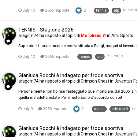
July 10
2066 risposte
2
(e 1 altri
tennis
atp
TENNIS - Stagione 2026
aragorn74
ha risposto al topic di
Morpheus ©
in
Altri Sports
Superato il blocco mentale con la vittoria a Parigi, magari si inven
July 10
2066 risposte
(e 1 altri)
tennis
atp
Gianluca Rocchi è indagato per frode sportiva
aragorn74
ha risposto al topic di
Crimson Ghost
in
Juventus F
Personalmente non ho mai festeggiato quel mondiale, dal 2006 la nazi
quella maledetta estate. Per il resto sono d'accordo con te!
July 9
3050 risposte
2
(e 
rocchi
arbitropoli
Gianluca Rocchi è indagato per frode sportiva
aragorn74
ha risposto al topic di
Crimson Ghost
in
Juventus F