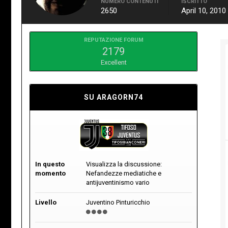
NUMERO CONTENUTI
ISCRITTO
2650
April 10, 2010
REPUTAZIONE FORUM
2179
Excellent
SU ARAGORN74
In questo
Visualizza la discussione:
momento
Nefandezze mediatiche e
antijuventinismo vario
Livello
Juventino Pinturicchio