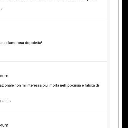
)
ta una clamorosa doppietta!
orum
onale non mi interessa più, morta nell'ipocrisia e falsità di
1 altri)
orum