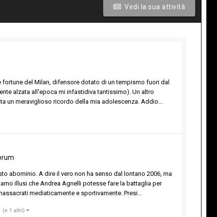
Vedi la sua attività
 fortune del Milan, difensore dotato di un tempismo fuori dal
e alzata all'epoca mi infastidiva tantissimo). Un altro
sta un meraviglioso ricordo della mia adolescenza. Addio...
orum
esto abominio. A dire il vero non ha senso dal lontano 2006, ma
mo illusi che Andrea Agnelli potesse fare la battaglia per
, massacrati mediaticamente e sportivamente. Presi...
(e 1 altri)