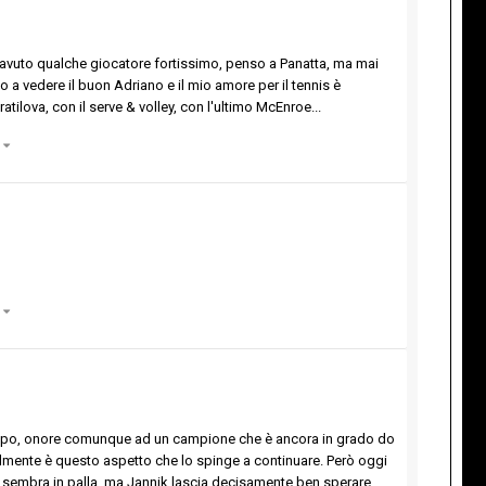
amo avuto qualche giocatore fortissimo, penso a Panatta, ma mai
 a vedere il buon Adriano e il mio amore per il tennis è
atilova, con il serve & volley, con l'ultimo McEnroe...
)
)
campo, onore comunque ad un campione che è ancora in grado do
ilmente è questo aspetto che lo spinge a continuare. Però oggi
v sembra in palla, ma Jannik lascia decisamente ben sperare