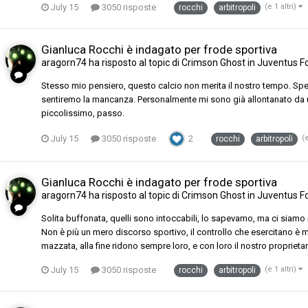
July 15
3050 risposte
(e 1 altri)
rocchi
arbitropoli
Gianluca Rocchi è indagato per frode sportiva
aragorn74
ha risposto al topic di
Crimson Ghost
in
Juventus F
Stesso mio pensiero, questo calcio non merita il nostro tempo. Sper
sentiremo la mancanza. Personalmente mi sono già allontanato da un p
piccolissimo, passo.
July 15
3050 risposte
2
(e
rocchi
arbitropoli
Gianluca Rocchi è indagato per frode sportiva
aragorn74
ha risposto al topic di
Crimson Ghost
in
Juventus F
Solita buffonata, quelli sono intoccabili, lo sapevamo, ma ci siamo i
Non è più un mero discorso sportivo, il controllo che esercitano è mo
mazzata, alla fine ridono sempre loro, e con loro il nostro propriet
July 15
3050 risposte
(e 1 altri)
rocchi
arbitropoli