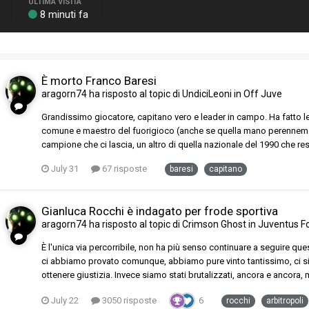
ULTIMA VISITA
8 minuti fa
È morto Franco Baresi
aragorn74
ha risposto al topic di
UndiciLeoni
in
Off Juve
Grandissimo giocatore, capitano vero e leader in campo. Ha fatto le
comune e maestro del fuorigioco (anche se quella mano perennement
campione che ci lascia, un altro di quella nazionale del 1990 che re
July 31
67 risposte
baresi
capitano
Gianluca Rocchi è indagato per frode sportiva
aragorn74
ha risposto al topic di
Crimson Ghost
in
Juventus F
È l'unica via percorribile, non ha più senso continuare a seguire qu
ci abbiamo provato comunque, abbiamo pure vinto tantissimo, ci sia
ottenere giustizia. Invece siamo stati brutalizzati, ancora e ancora
July 22
3050 risposte
6
rocchi
arbitropoli