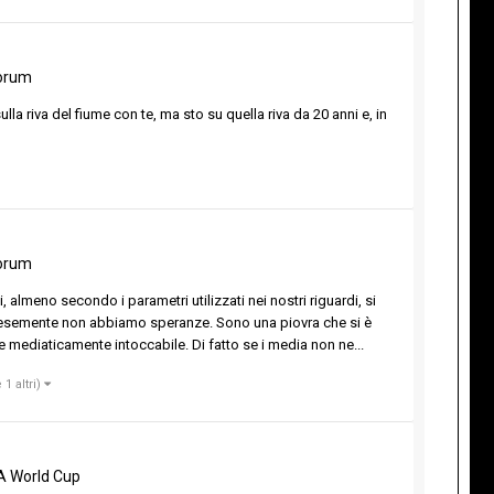
orum
lla riva del fiume con te, ma sto su quella riva da 20 anni e, in
orum
almeno secondo i parametri utilizzati nei nostri riguardi, si
palesemente non abbiamo speranze. Sono una piovra che si è
e e mediaticamente intoccabile. Di fatto se i media non ne...
 1 altri)
A World Cup