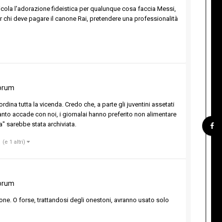
idicola l'adorazione fideistica per qualunque cosa faccia Messi,
er chi deve pagare il canone Rai, pretendere una professionalità
orum
rdina tutta la vicenda. Credo che, a parte gli juventini assetati
quanto accade con noi, i giornalai hanno preferito non alimentare
a" sarebbe stata archiviata.
(e 1 altri)
orum
one. O forse, trattandosi degli onestoni, avranno usato solo