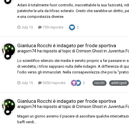
Adani è totalmente fuori controllo, inaccettabile la sua faziosità, r
patetiche le urla da tifoso sclerato. Credo che sarebbe un diritto, p
e una compostezza diverse.
July 15
759 risposte
2
Gianluca Rocchi è indagato per frode sportiva
aragorn74
ha risposto al topic di
Crimson Ghost
in
Juventus F
Lo scientifico silenzio dei media è servito proprio a far passare in so
di vendetta, i tifosi sappiano nulla delle indagini. A differenza di 
l'odio verso gli immacolati. Nella consapevolezza che poi la "pratic
July 15
3050 risposte
2
rocchi
arbitropoli
Gianluca Rocchi è indagato per frode sportiva
aragorn74
ha risposto al topic di
Crimson Ghost
in
Juventus F
Magari un giorno avremo il piacere di ascoltare qualche intercettazi
baffi verdi...