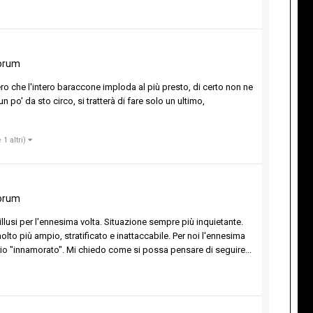
orum
o che l'intero baraccone imploda al più presto, di certo non ne
o' da sto circo, si tratterà di fare solo un ultimo,
 1 altri)
orum
llusi per l'ennesima volta. Situazione sempre più inquietante.
lto più ampio, stratificato e inattaccabile. Per noi l'ennesima
ario "innamorato". Mi chiedo come si possa pensare di seguire...