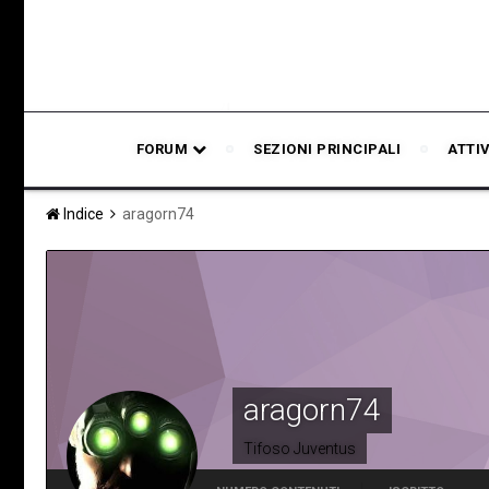
FORUM
SEZIONI PRINCIPALI
ATTI
Indice
aragorn74
aragorn74
Tifoso Juventus