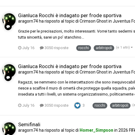
Gianluca Rocchi è indagato per frode sportiva
aragorn74
ha risposto al topic di
Crimson Ghost
in
Juventus F
Grazie per le precisazioni, molto interessanti. Vorrei tanto sedermi su
tutta sincerità, sarei un po' stanchino...
July 16
3050 risposte
(e 1 altri)
rocchi
arbitropoli
Gianluca Rocchi è indagato per frode sportiva
aragorn74
ha risposto al topic di
Crimson Ghost
in
Juventus F
Ragazzi, se nemmeno con le intercettazioni che sono inequivocabili, 
riesce a scalfire il muro di omertà che protegge quella squadra, 
insediata a tutti i livelli, un sistema organizzatissimo, politicament
July 16
3050 risposte
3
(e
rocchi
arbitropoli
Semifinali
aragorn74
ha risposto al topic di
Homer_Simpson
in
2026 FIF