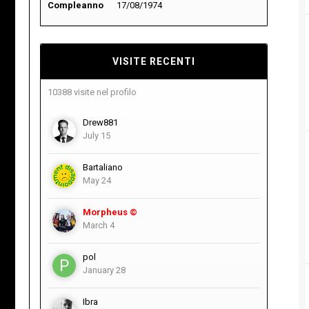
Compleanno
17/08/1974
VISITE RECENTI
10388 visite nel profilo
Drew881
July 15
Bartaliano
May 24
Morpheus ©
March 4
pol
January 28
Ibra