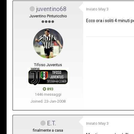
juventino68
Inviato
May 3
Juventino Pinturicchio
Ecco ora i soliti 4 minuti 
Tifoso Juventus
893
1446 messaggi
Joined: 23-Jan-2008
E.T.
Inviato
May 3
finalmente a casa