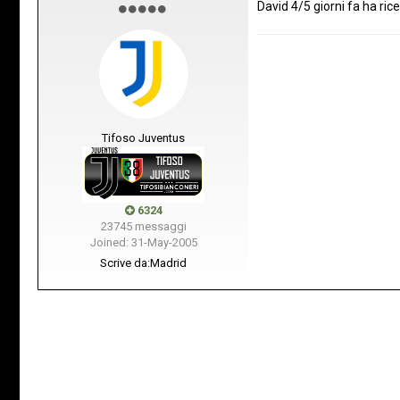
David 4/5 giorni fa ha ric
Tifoso Juventus
6324
23745 messaggi
Joined: 31-May-2005
Scrive da:
Madrid