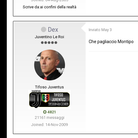
Scrive da:
ai confini della realtà
Dex
Inviato
May 3
Juventino Le Roi
Che pagliaccio Montipo
Tifoso Juventus
4821
21161 messaggi
Joined: 14-Nov-2009