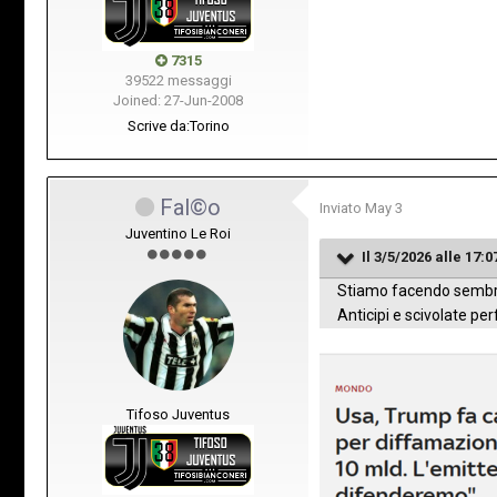
7315
39522 messaggi
Joined: 27-Jun-2008
Scrive da:
Torino
Fal©o
Inviato
May 3
Juventino Le Roi
Il 3/5/2026 alle 17:0
Stiamo facendo sembra
Anticipi e scivolate per
Tifoso Juventus