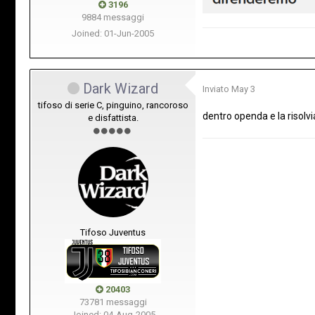
3196
9884 messaggi
Joined: 01-Jun-2005
Dark Wizard
Inviato
May 3
tifoso di serie C, pinguino, rancoroso
dentro openda e la risol
e disfattista.
Tifoso Juventus
20403
73781 messaggi
Joined: 04-Aug-2005