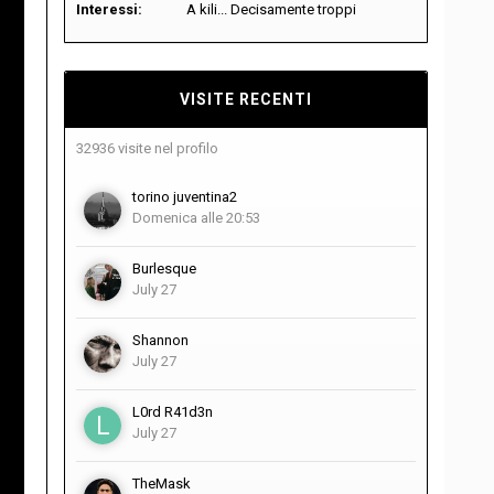
Interessi:
A kili... Decisamente troppi
VISITE RECENTI
32936 visite nel profilo
torino juventina2
Domenica alle 20:53
Burlesque
July 27
Shannon
July 27
L0rd R41d3n
July 27
TheMask