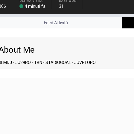
ULTIMA VISITA
DAYS WON
006
4 minuti fa
31
Feed Attività
About Me
GLMDJ - JU29RO - TBN - STADIOGOAL - JUVETORO