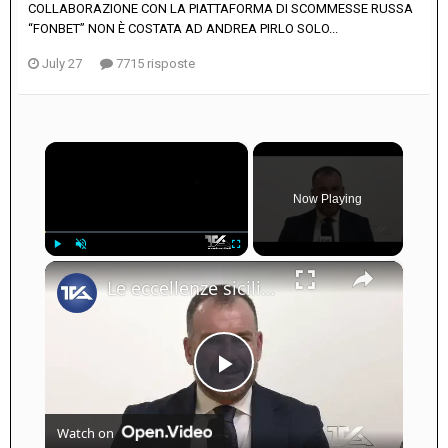
COLLABORAZIONE CON LA PIATTAFORMA DI SCOMMESSE RUSSA
“FONBET” NON È COSTATA AD ANDREA PIRLO SOLO...
July 27
7715 risposte
×
Now Playing
×
Play
Unmute
Fullscreen
Le eccellenze siciliane al Macfrut 2025
Play
Watch on