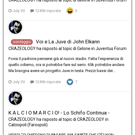
CRAZEOLOGY
ha risposto al topic di
Gelone
in
Juventus Forum
July 30
12496 risposte
3
Voi e La Juve di John Elkann
sondaggio
CRAZEOLOGY
ha risposto al topic di
Gelone
in
Juventus Forum
Fossi il padrone penserei già al nuovo stadio. Fatta l'esperienza di
quello odierno, ora si potrebbe fare sul serio. 65k potrebbe andare.
Ma bisogna avere un progetto Juve in testa. Prezzi bassi dei...
July 30
12496 risposte
7
K A L C I O M A R C I O! - Lo Schifo Continua -
CRAZEOLOGY
ha risposto al topic di
CRAZEOLOGY
in
Calciopoli (Farsopoli)
VIDEO! "CI CHIEDONO DI PAGARE, MA SAPETE CHE C'È? NON