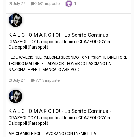
July 27
2531 risposte
1
K A L C I O M A R C I O! - Lo Schifo Continua -
CRAZEOLOGY
ha risposto al topic di
CRAZEOLOGY
in
Calciopoli (Farsopoli)
FEDERCALCIO NEL PALLONE! SECONDO FONTI "SKY", IL DIRETTORE
TECNICO MALDINI E L’ADVISOR LEONARDO LASCIANO LA
NAZIONALE PER IL MANCATO ARRIVO DI...
July 27
7715 risposte
K A L C I O M A R C I O! - Lo Schifo Continua -
CRAZEOLOGY
ha risposto al topic di
CRAZEOLOGY
in
Calciopoli (Farsopoli)
AMICI AMICI E POI… LAVORANO CON I NEMICI - LA