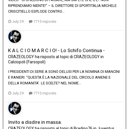
RIPRENDIAMO NIENTE!" – IL DIRETTORE DI SPORTITALIA MICHELE
CRISCITIELLO ESPLODE CONTRO...
July 29
7715 risposte
K A L C I O M A R C I O! - Lo Schifo Continua -
CRAZEOLOGY
ha risposto al topic di
CRAZEOLOGY
in
Calciopoli (Farsopoli)
I PRESIDENTI DI SERIE A SONO DELUSI PER LA NOMINA DI MANCINI
E RANIERI: “QUESTA È LA NAZIONALE DEL CIRCOLO ANIENE E
DELLA ROMANITA’. LE SCELTE? NEL NOME...
July 29
7715 risposte
Invito a disdire in massa.
CRAZEOLOGY
ha risposto al topic di
Bradipo76
in
Juventus