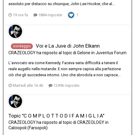
assoluto per distacco su chiunque, John Lee Hooker, che al...
19 ore fa
1884 risposte
1
Voi e La Juve di John Elkann
sondaggio
CRAZEOLOGY
ha risposto al topic di
Gelone
in
Juventus Forum
L'avvocato era come Kennedy. Faceva seria difficoltà a tenere il
reale augello nelle mutande. E non sempre capiva alla perfezione
ciò che gli succedeva intorno. Uno che sbrodola e non capisce...
Martedì alle 16:46
12496 risposte
Topic "C O M P L O T T O D I F A M I G L I A"
CRAZEOLOGY
ha risposto al topic di
CRAZEOLOGY
in
Calciopoli (Farsopoli)