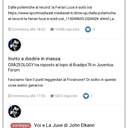
Dalle polemiche al record: la Ferrari Luce è sold out
https://www.sportmediaset.mediaset.it/drive-up/dalle-polemiche-
al-record-la-ferrari-luce-e-sold-out_115049635-202602k.shtml La...
Domenica alle 18:20
12496 risposte
4
Invito a disdire in massa.
CRAZEOLOGY
ha risposto al topic di
Bradipo76
in
Juventus
Forum
Facciamo fare 3 punti leggendari al Frosinone? Di solito in queste
cose siamo generosi.
Domenica alle 17:05
5410 risposte
1
Voi e La Juve di John Elkann
sondaggio