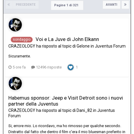
PRECEDENTE
AVANTI
Pagine 1 di 321
Voi e La Juve di John Elkann
sondaggio
CRAZEOLOGY
ha risposto al topic di
Gelone
in
Juventus Forum
Sicuramente.
5 ore fa
12496 risposte
1
Habemus sponsor: Jeep e Visit Detroit sono i nuovi
partner della Juventus
CRAZEOLOGY
ha risposto al topic di
Dani_82
in
Juventus
Forum
Si, errore mio. Lo ricordavo, ma ho rimosso per qualche secondo.
Distratto dal fatto che dentro il film c'era il mio bluesman preferito in