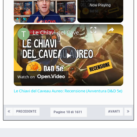
Now Playing
×
Play
Unmute
Fullscreen
Le Chiavi del Caveau Aureo: Recensione (Avventura D&D 5e)
Play
Watch on
Video
Le Chiavi del Caveau Aureo: Recensione (Avventura D&D 5e)
PRECEDENTE
AVANTI
Pagine 10 di 1611