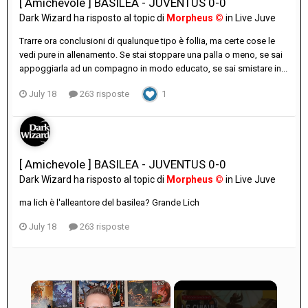
[ Amichevole ] BASILEA - JUVENTUS 0-0
Dark Wizard
ha risposto al topic di
Morpheus ©
in
Live Juve
Trarre ora conclusioni di qualunque tipo è follia, ma certe cose le
vedi pure in allenamento. Se stai stoppare una palla o meno, se sai
appoggiarla ad un compagno in modo educato, se sai smistare in...
July 18
263 risposte
1
[ Amichevole ] BASILEA - JUVENTUS 0-0
Dark Wizard
ha risposto al topic di
Morpheus ©
in
Live Juve
ma lich è l'alleantore del basilea? Grande Lich
July 18
263 risposte
×