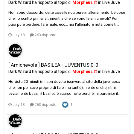
Dark Wizard
ha risposto al topic di
Morpheus ©
in
Live Juve
Non sono daccordo, certe cose le noti pure in allenamento. Le cose
che ho scritto prima, altrimenti a che servono le amichevoli? Poi
puoi pure perdere, fare male, ecc... ma l'allenatore nota come ti...
July 18
263 risposte
[ Amichevole ] BASILEA - JUVENTUS 0-0
Dark Wizard
ha risposto al topic di
Morpheus ©
in
Live Juve
Ho visto 20 minuti (mi son dovuto iscrivere al sito della juve, cosa
che non pensavo proprio di fare, ma tant'è), niente di che, ritmi
ovviamente bassi, il basilea è scarso forte perchè mi pare inizi il...
July 18
263 risposte
1