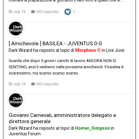
rovinare la preparazione ai giocatori Il vero ritiro è quello che si...
July 19
263 risposte
1
[ Amichevole ] BASILEA - JUVENTUS 0-0
Dark Wizard
ha risposto al topic di
Morpheus ©
in
Live Juve
Guarda che dopo 5 giorni i carichi di lavoro ANCORA NON SI
SENTONO, anzi li vedremo nelle prossime amichevoli. Il basilea è
scarsissimo, ma scarso scarso scarso.
July 19
263 risposte
Giovanni Carnevali, amministratore delegato e
direttore generale
Dark Wizard
ha risposto al topic di
Homer_Simpson
in
Juventus Forum