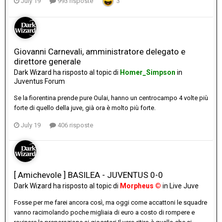
July 19
993 risposte
3
Giovanni Carnevali, amministratore delegato e
direttore generale
Dark Wizard
ha risposto al topic di
Homer_Simpson
in
Juventus Forum
Se la fiorentina prende pure Oulai, hanno un centrocampo 4 volte più
forte di quello della juve, già ora è molto più forte.
July 19
406 risposte
[ Amichevole ] BASILEA - JUVENTUS 0-0
Dark Wizard
ha risposto al topic di
Morpheus ©
in
Live Juve
Fosse per me farei ancora così, ma oggi come accattoni le squadre
vanno racimolando poche migliaia di euro a costo di rompere e