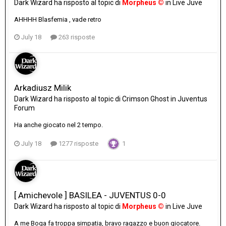
Dark Wizard
ha risposto al topic di
Morpheus ©
in
Live Juve
AHHHH Blasfemia , vade retro
July 18
263 risposte
Arkadiusz Milik
Dark Wizard
ha risposto al topic di
Crimson Ghost
in
Juventus
Forum
Ha anche giocato nel 2 tempo.
July 18
1277 risposte
1
[ Amichevole ] BASILEA - JUVENTUS 0-0
Dark Wizard
ha risposto al topic di
Morpheus ©
in
Live Juve
A me Boga fa troppa simpatia, bravo ragazzo e buon giocatore.