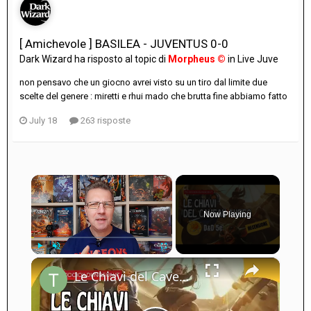
[ Amichevole ] BASILEA - JUVENTUS 0-0
Dark Wizard
ha risposto al topic di
Morpheus ©
in
Live Juve
non pensavo che un giocno avrei visto su un tiro dal limite due
scelte del genere : miretti e rhui mado che brutta fine abbiamo fatto
July 18
263 risposte
×
Now Playing
×
Play
Unmute
Fullscreen
Le Chiavi del Caveau Aureo: Recensione (Avventura D&D 5e)