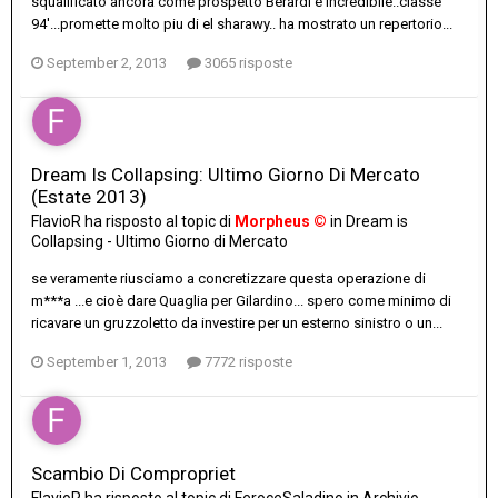
squalificato ancora come prospetto Berardi è incredibile..classe
94'...promette molto piu di el sharawy.. ha mostrato un repertorio...
September 2, 2013
3065 risposte
Dream Is Collapsing: Ultimo Giorno Di Mercato
(Estate 2013)
FlavioR
ha risposto al topic di
Morpheus ©
in
Dream is
Collapsing - Ultimo Giorno di Mercato
se veramente riusciamo a concretizzare questa operazione di
m***a ...e cioè dare Quaglia per Gilardino... spero come minimo di
ricavare un gruzzoletto da investire per un esterno sinistro o un...
September 1, 2013
7772 risposte
Scambio Di Compropriet