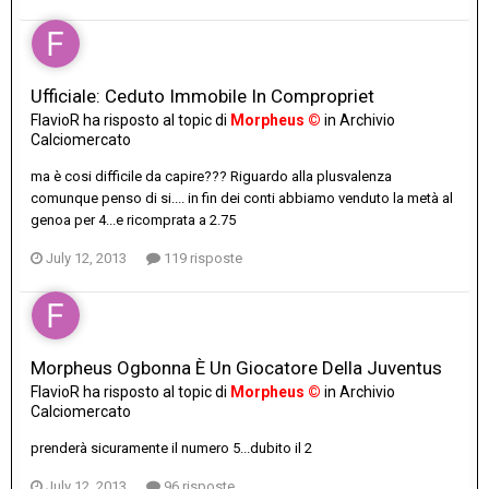
Ufficiale: Ceduto Immobile In Compropriet
FlavioR
ha risposto al topic di
Morpheus ©
in
Archivio
Calciomercato
ma è cosi difficile da capire??? Riguardo alla plusvalenza
comunque penso di si.... in fin dei conti abbiamo venduto la metà al
genoa per 4...e ricomprata a 2.75
July 12, 2013
119 risposte
Morpheus Ogbonna È Un Giocatore Della Juventus
FlavioR
ha risposto al topic di
Morpheus ©
in
Archivio
Calciomercato
prenderà sicuramente il numero 5...dubito il 2
July 12, 2013
96 risposte