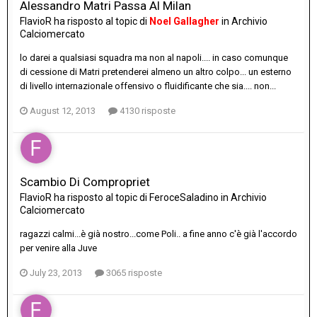
Alessandro Matri Passa Al Milan
FlavioR
ha risposto al topic di
Noel Gallagher
in
Archivio
Calciomercato
lo darei a qualsiasi squadra ma non al napoli.... in caso comunque
di cessione di Matri pretenderei almeno un altro colpo... un esterno
di livello internazionale offensivo o fluidificante che sia.... non...
August 12, 2013
4130 risposte
Scambio Di Compropriet
FlavioR
ha risposto al topic di
FeroceSaladino
in
Archivio
Calciomercato
ragazzi calmi...è già nostro...come Poli.. a fine anno c'è già l'accordo
per venire alla Juve
July 23, 2013
3065 risposte