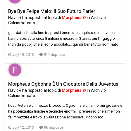
Bye Bye Felipe Melo: Il Suo Futuro Parler
FlavioR
ha risposto al topic di
Morpheus ©
in
Archivio
Calciomercato
guardate che alla fine tra presiti onerosi e acquisto definitivo.. ci
hanno sborsato circa 8 milioni e mezzo in 3 anni.. piu l'ingaggio
(non da poco) che si sono accollati.... quindi bene tutto sommato
July 19, 2013
911 risposte
Morpheus Ogbonna È Un Giocatore Della Juventus
FlavioR
ha risposto al topic di
Morpheus ©
in
Archivio
Calciomercato
fidati Astori è un mezzo brocco.... Ogbonna è un anno piu giovane e
ha potenzialità fisiche e tecniche enormi... premesso che a me non
fa impazzire e trovo la valutazione eccessiva...riconosco...
July 12, 2013
96 risposte