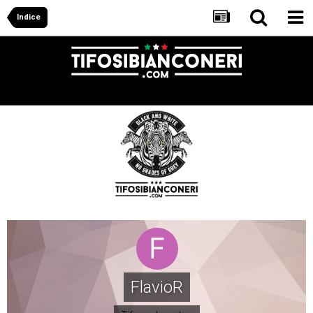
Indice
FlavioR