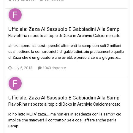
Ufficiale: Zaza Al Sassuolo E Gabbiadini Alla Samp
FlavioR
ha risposto al topic di
Doko
in
Archivio Calciomercato
ah ok...spero sia cosi... perchè altrimenti la samp con soli 2 milioni
cash..ottiene la comproprietà di gabbiadini..piu praticamente quella
di Zaza che è un giocatore che avrebbe perso a zero a giugno..e...
July 5, 2013
1040 risposte
Ufficiale: Zaza Al Sassuolo E Gabbiadini Alla Samp
FlavioR
ha risposto al topic di
Doko
in
Archivio Calciomercato
io ho letto META' zaza.... ma non era in scadenza con la samp? cio
implica che rinnoverà il contratto? Se è cosi..affare anche per la
Samp