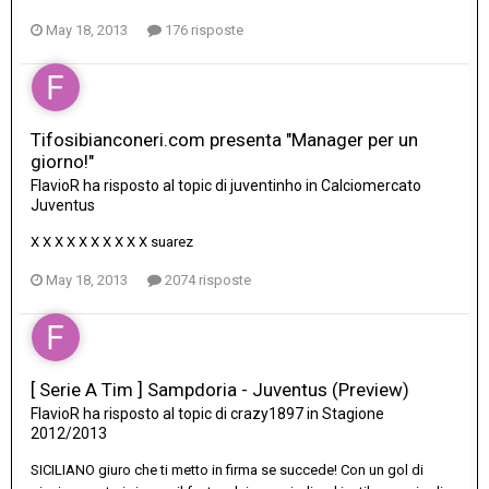
May 18, 2013
176 risposte
Tifosibianconeri.com presenta "Manager per un
giorno!"
FlavioR
ha risposto al topic di
juventinho
in
Calciomercato
Juventus
X X X X X X X X X X suarez
May 18, 2013
2074 risposte
[ Serie A Tim ] Sampdoria - Juventus (Preview)
FlavioR
ha risposto al topic di
crazy1897
in
Stagione
2012/2013
SICILIANO giuro che ti metto in firma se succede! Con un gol di