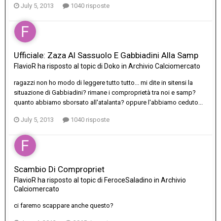
July 5, 2013
1040 risposte
Ufficiale: Zaza Al Sassuolo E Gabbiadini Alla Samp
FlavioR
ha risposto al topic di
Doko
in
Archivio Calciomercato
ragazzi non ho modo di leggere tutto tutto... mi dite in sitensi la
situazione di Gabbiadini? rimane i comproprietà tra noi e samp?
quanto abbiamo sborsato all'atalanta? oppure l'abbiamo ceduto...
July 5, 2013
1040 risposte
Scambio Di Compropriet
FlavioR
ha risposto al topic di
FeroceSaladino
in
Archivio
Calciomercato
ci faremo scappare anche questo?