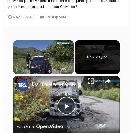
giovinco potrei vincere il fantacalcio.... quindi gol inutile un paio di
palle!!!! ma soprattutto...gioca Giovinco?
May 17, 2013
176 risposte
×
Now Playing
×
Play
Unmute
Fullscreen
L'omicidio di Giuseppe Florio. Svolta nelle indagini: tre fermati
Play
Watch on
Video