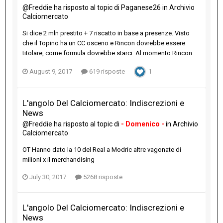
@Freddie
ha risposto al topic di
Paganese26
in
Archivio
Calciomercato
Si dice 2 mln prestito + 7 riscatto in base a presenze. Visto
che il Topino ha un CC osceno e Rincon dovrebbe essere
titolare, come formula dovrebbe starci. Al momento Rincon...
August 9, 2017
619 risposte
1
L'angolo Del Calciomercato: Indiscrezioni e
News
@Freddie
ha risposto al topic di
- Domenico -
in
Archivio
Calciomercato
OT Hanno dato la 10 del Real a Modric altre vagonate di
milioni x il merchandising
July 30, 2017
5268 risposte
L'angolo Del Calciomercato: Indiscrezioni e
News