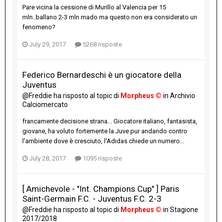
Pare vicina la cessione di Murillo al Valencia per 15
mln..ballano 2-3 mln mado ma questo non era considerato un
fenomeno?
July 29, 2017
5268 risposte
Federico Bernardeschi è un giocatore della
Juventus
@Freddie
ha risposto al topic di
Morpheus ©
in
Archivio
Calciomercato
francamente decisione strana... Giocatore italiano, fantasista,
giovane, ha voluto fortemente la Juve pur andando contro
l'ambiente dove è cresciuto, l'Adidas chiede un numero...
July 28, 2017
1095 risposte
[ Amichevole - "Int. Champions Cup" ] Paris
Saint-Germain F.C. - Juventus F.C. 2-3
@Freddie
ha risposto al topic di
Morpheus ©
in
Stagione
2017/2018