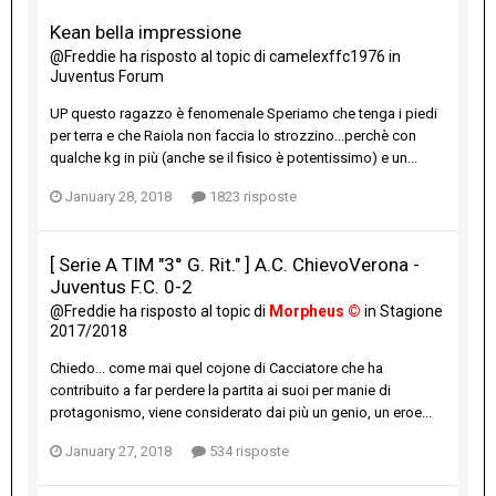
Kean bella impressione
@Freddie
ha risposto al topic di
camelexffc1976
in
Juventus Forum
UP questo ragazzo è fenomenale Speriamo che tenga i piedi
per terra e che Raiola non faccia lo strozzino...perchè con
qualche kg in più (anche se il fisico è potentissimo) e un...
January 28, 2018
1823 risposte
[ Serie A TIM "3° G. Rit." ] A.C. ChievoVerona -
Juventus F.C. 0-2
@Freddie
ha risposto al topic di
Morpheus ©
in
Stagione
2017/2018
Chiedo... come mai quel cojone di Cacciatore che ha
contribuito a far perdere la partita ai suoi per manie di
protagonismo, viene considerato dai più un genio, un eroe...
January 27, 2018
534 risposte