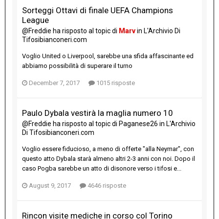
Sorteggi Ottavi di finale UEFA Champions
League
@Freddie
ha risposto al topic di
Marv
in
L'Archivio Di
Tifosibianconeri.com
Voglio United o Liverpool, sarebbe una sfida affascinante ed
abbiamo possibilità di superare il turno
December 7, 2017
1015 risposte
Paulo Dybala vestirà la maglia numero 10
@Freddie
ha risposto al topic di
Paganese26
in
L'Archivio
Di Tifosibianconeri.com
Voglio essere fiducioso, a meno di offerte "alla Neymar", con
questo atto Dybala starà almeno altri 2-3 anni con noi. Dopo il
caso Pogba sarebbe un atto di disonore verso i tifosi e...
August 9, 2017
4646 risposte
Rincon visite mediche in corso col Torino