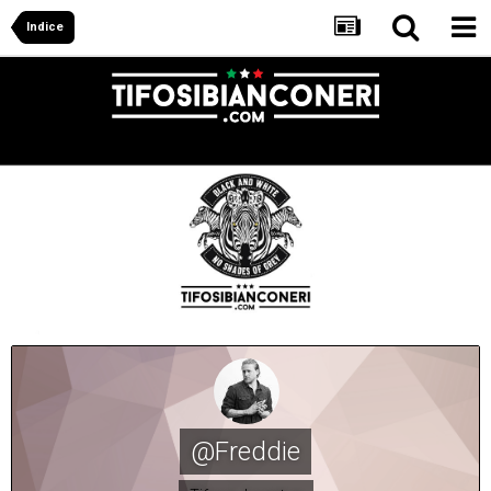
Indice
@Freddie