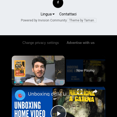
Lingua
Contattaci
Powered by Invision Community
Theme by Taman.
Change privacy settings
•
Advertise with us
×
Now Playing
×
Play
Unmute
Fullscreen
Unboxing della Limited Edition 4K UHD + Blu-ray di Reazione a Catena - Vale la pena acquistarla?