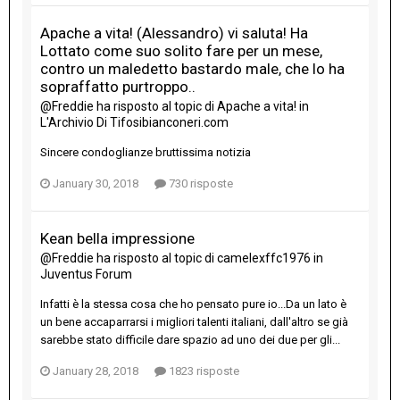
Apache a vita! (Alessandro) vi saluta! Ha
Lottato come suo solito fare per un mese,
contro un maledetto bastardo male, che lo ha
sopraffatto purtroppo..
@Freddie
ha risposto al topic di
Apache a vita!
in
L'Archivio Di Tifosibianconeri.com
Sincere condoglianze bruttissima notizia
January 30, 2018
730 risposte
Kean bella impressione
@Freddie
ha risposto al topic di
camelexffc1976
in
Juventus Forum
Infatti è la stessa cosa che ho pensato pure io...Da un lato è
un bene accaparrarsi i migliori talenti italiani, dall'altro se già
sarebbe stato difficile dare spazio ad uno dei due per gli...
January 28, 2018
1823 risposte