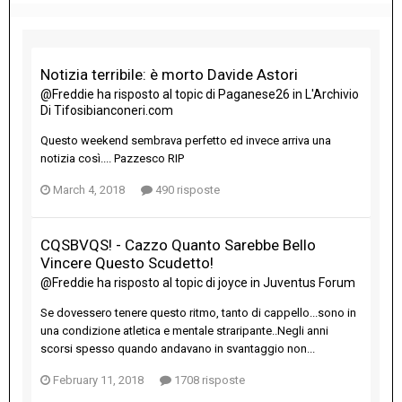
Notizia terribile: è morto Davide Astori
@Freddie
ha risposto al topic di
Paganese26
in
L'Archivio
Di Tifosibianconeri.com
Questo weekend sembrava perfetto ed invece arriva una
notizia così.... Pazzesco RIP
March 4, 2018
490 risposte
CQSBVQS! - Cazzo Quanto Sarebbe Bello
Vincere Questo Scudetto!
@Freddie
ha risposto al topic di
joyce
in
Juventus Forum
Se dovessero tenere questo ritmo, tanto di cappello...sono in
una condizione atletica e mentale straripante..Negli anni
scorsi spesso quando andavano in svantaggio non...
February 11, 2018
1708 risposte