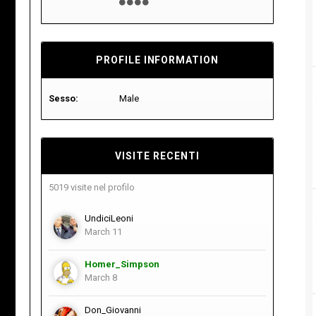
PROFILE INFORMATION
Sesso:
Male
VISITE RECENTI
5019 visite nel profilo
UndiciLeoni
March 11
Homer_Simpson
March 8
Don_Giovanni