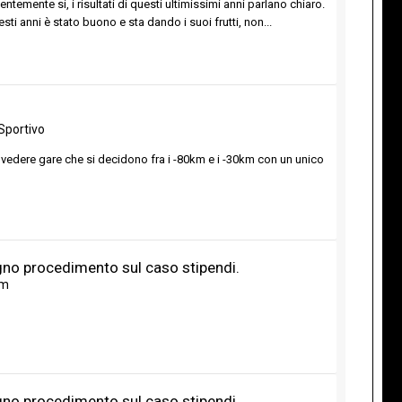
emente si, i risultati di questi ultimissimi anni parlano chiaro.
uesti anni è stato buono e sta dando i suoi frutti, non...
Sportivo
vedere gare che si decidono fra i -80km e i -30km con un unico
ugno procedimento sul caso stipendi.
um
ugno procedimento sul caso stipendi.