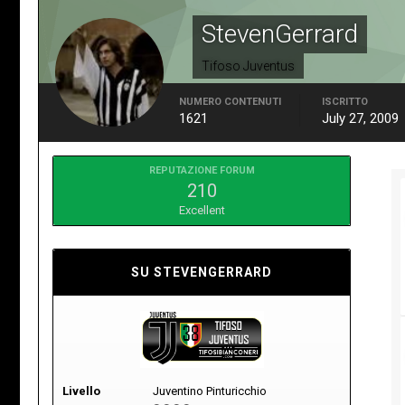
StevenGerrard
Tifoso Juventus
NUMERO CONTENUTI
ISCRITTO
1621
July 27, 2009
REPUTAZIONE FORUM
210
Excellent
SU STEVENGERRARD
Livello
Juventino Pinturicchio