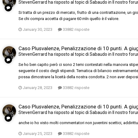
StevenGerrard
ha risposto al topic di
Sabaudo
in
Il nostro for
Si tratta di un prezzo di mercato, frutto di una contrattazione, un g
Se chi compra accetta di pagare 60 mln quello è il valore.
January 30, 2023
33882 risposte
Caso Plusvalenze, Penalizzazione di 10 punti. A gi
StevenGerrard
ha risposto al topic di
Sabaudo
in
Il nostro for
Se ho ben capito però ci sono 2 temi contestati nella manovra stipen
seguente il costo degli stipendi. Tematica di bilancio estremament
possa dimostrare la liceità della nostra condotta. 2 non aver depositat
January 28, 2023
33882 risposte
Caso Plusvalenze, Penalizzazione di 10 punti. A gi
StevenGerrard
ha risposto al topic di
Sabaudo
in
Il nostro for
anche io ho visto molti commentatori non juventini scettici, addir
January 25, 2023
33882 risposte