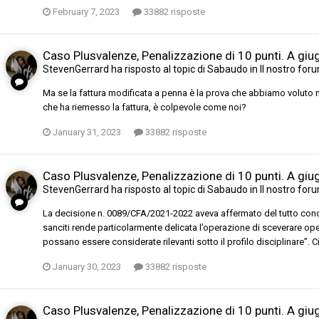
February 7, 2023
33882 risposte
Caso Plusvalenze, Penalizzazione di 10 punti. A gi
StevenGerrard
ha risposto al topic di
Sabaudo
in
Il nostro for
Ma se la fattura modificata a penna è la prova che abbiamo voluto mod
che ha riemesso la fattura, è colpevole come noi?
January 31, 2023
33882 risposte
Caso Plusvalenze, Penalizzazione di 10 punti. A gi
StevenGerrard
ha risposto al topic di
Sabaudo
in
Il nostro for
La decisione n. 0089/CFA/2021-2022 aveva affermato del tutto cond
sanciti rende particolarmente delicata l’operazione di sceverare ope
possano essere considerate rilevanti sotto il profilo disciplinare”. 
January 30, 2023
33882 risposte
Caso Plusvalenze, Penalizzazione di 10 punti. A gi