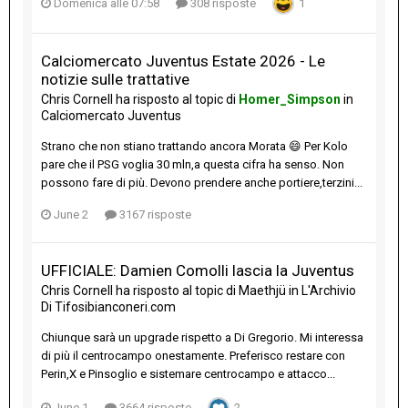
Domenica alle 07:58
308 risposte
1
Calciomercato Juventus Estate 2026 - Le
notizie sulle trattative
Chris Cornell
ha risposto al topic di
Homer_Simpson
in
Calciomercato Juventus
Strano che non stiano trattando ancora Morata 😄 Per Kolo
pare che il PSG voglia 30 mln,a questa cifra ha senso. Non
possono fare di più. Devono prendere anche portiere,terzini...
June 2
3167 risposte
UFFICIALE: Damien Comolli lascia la Juventus
Chris Cornell
ha risposto al topic di
Maethjü
in
L'Archivio
Di Tifosibianconeri.com
Chiunque sarà un upgrade rispetto a Di Gregorio. Mi interessa
di più il centrocampo onestamente. Preferisco restare con
Perin,X e Pinsoglio e sistemare centrocampo e attacco...
June 1
3664 risposte
2