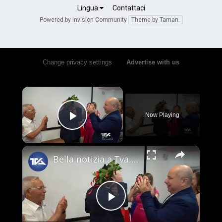
Lingua
Contattaci
Powered by Invision Community
Theme by Taman.
Change privacy settings
•
Advertise with us
×
Now Playing
Play Video
×
Bella notizia a Tva. Laurea magistrale per Antonio Scarvaglieri in Ingegneria delle Telecomunicazion
Play