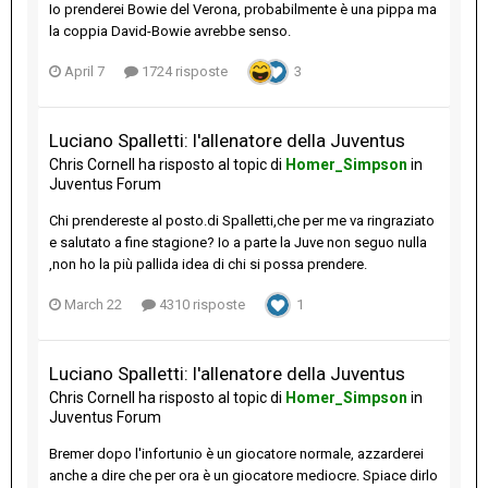
Io prenderei Bowie del Verona, probabilmente è una pippa ma
la coppia David-Bowie avrebbe senso.
April 7
1724 risposte
3
Luciano Spalletti: l'allenatore della Juventus
Chris Cornell
ha risposto al topic di
Homer_Simpson
in
Juventus Forum
Chi prendereste al posto.di Spalletti,che per me va ringraziato
e salutato a fine stagione? Io a parte la Juve non seguo nulla
,non ho la più pallida idea di chi si possa prendere.
March 22
4310 risposte
1
Luciano Spalletti: l'allenatore della Juventus
Chris Cornell
ha risposto al topic di
Homer_Simpson
in
Juventus Forum
Bremer dopo l'infortunio è un giocatore normale, azzarderei
anche a dire che per ora è un giocatore mediocre. Spiace dirlo