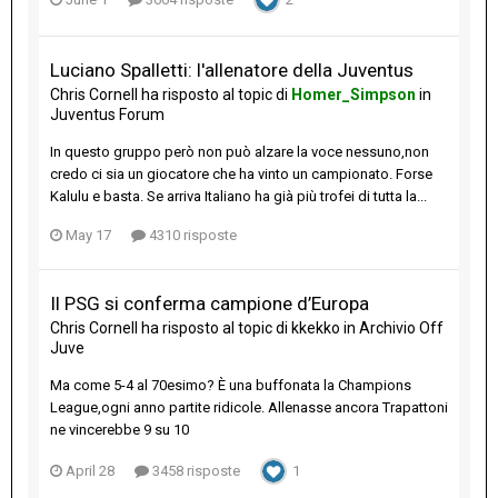
Luciano Spalletti: l'allenatore della Juventus
Chris Cornell
ha risposto al topic di
Homer_Simpson
in
Juventus Forum
In questo gruppo però non può alzare la voce nessuno,non
credo ci sia un giocatore che ha vinto un campionato. Forse
Kalulu e basta. Se arriva Italiano ha già più trofei di tutta la...
May 17
4310 risposte
Il PSG si conferma campione d’Europa
Chris Cornell
ha risposto al topic di
kkekko
in
Archivio Off
Juve
Ma come 5-4 al 70esimo? È una buffonata la Champions
League,ogni anno partite ridicole. Allenasse ancora Trapattoni
ne vincerebbe 9 su 10
April 28
3458 risposte
1