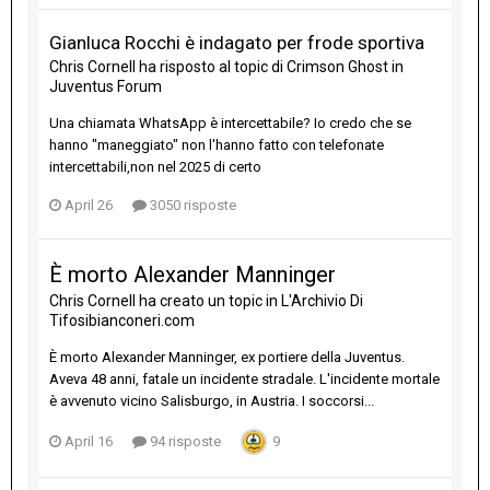
Gianluca Rocchi è indagato per frode sportiva
Chris Cornell
ha risposto al topic di
Crimson Ghost
in
Juventus Forum
Una chiamata WhatsApp è intercettabile? Io credo che se
hanno "maneggiato" non l'hanno fatto con telefonate
intercettabili,non nel 2025 di certo
April 26
3050 risposte
È morto Alexander Manninger
Chris Cornell
ha creato un topic in
L'Archivio Di
Tifosibianconeri.com
È morto Alexander Manninger, ex portiere della Juventus.
Aveva 48 anni, fatale un incidente stradale. L'incidente mortale
è avvenuto vicino Salisburgo, in Austria. I soccorsi...
April 16
94 risposte
9