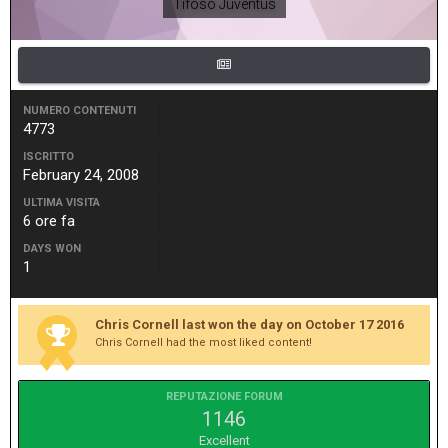
Tifoso Juventus
NUMERO CONTENUTI
4773
ISCRITTO
February 24, 2008
ULTIMA VISITA
6 ore fa
DAYS WON
1
Chris Cornell last won the day on October 17 2016
Chris Cornell had the most liked content!
REPUTAZIONE FORUM
1146
Excellent