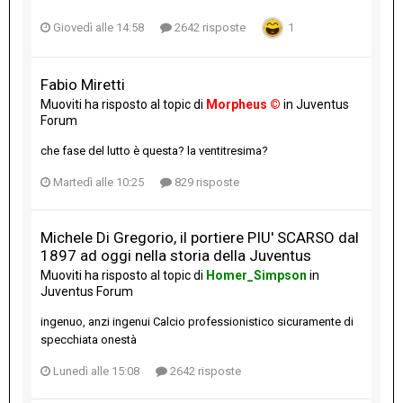
Giovedì alle 14:58
2642 risposte
1
Fabio Miretti
Muoviti
ha risposto al topic di
Morpheus ©
in
Juventus
Forum
che fase del lutto è questa? la ventitresima?
Martedì alle 10:25
829 risposte
Michele Di Gregorio, il portiere PIU' SCARSO dal
1897 ad oggi nella storia della Juventus
Muoviti
ha risposto al topic di
Homer_Simpson
in
Juventus Forum
ingenuo, anzi ingenui Calcio professionistico sicuramente di
specchiata onestà
Lunedì alle 15:08
2642 risposte