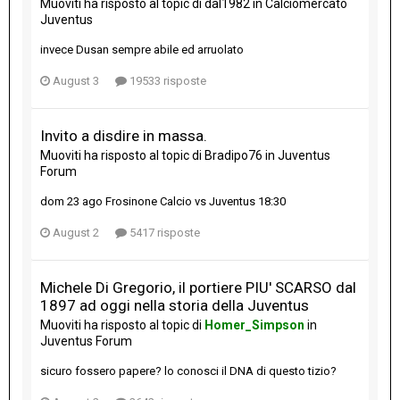
Muoviti
ha risposto al topic di
dal1982
in
Calciomercato
Juventus
invece Dusan sempre abile ed arruolato
August 3
19533 risposte
Invito a disdire in massa.
Muoviti
ha risposto al topic di
Bradipo76
in
Juventus
Forum
dom 23 ago Frosinone Calcio vs Juventus 18:30
August 2
5417 risposte
Michele Di Gregorio, il portiere PIU' SCARSO dal
1897 ad oggi nella storia della Juventus
Muoviti
ha risposto al topic di
Homer_Simpson
in
Juventus Forum
sicuro fossero papere? lo conosci il DNA di questo tizio?