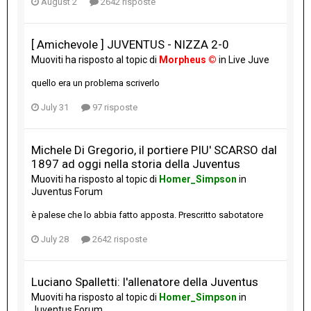
August 2
2642 risposte
[ Amichevole ] JUVENTUS - NIZZA 2-0
Muoviti
ha risposto al topic di
Morpheus ©
in
Live Juve
quello era un problema scriverlo
July 31
97 risposte
Michele Di Gregorio, il portiere PIU' SCARSO dal
1897 ad oggi nella storia della Juventus
Muoviti
ha risposto al topic di
Homer_Simpson
in
Juventus Forum
è palese che lo abbia fatto apposta. Prescritto sabotatore
July 28
2642 risposte
Luciano Spalletti: l'allenatore della Juventus
Muoviti
ha risposto al topic di
Homer_Simpson
in
Juventus Forum