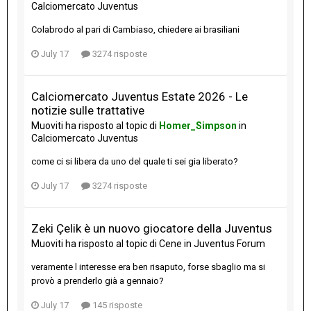
Calciomercato Juventus
Colabrodo al pari di Cambiaso, chiedere ai brasiliani
July 17
3274 risposte
Calciomercato Juventus Estate 2026 - Le
notizie sulle trattative
Muoviti
ha risposto al topic di
Homer_Simpson
in
Calciomercato Juventus
come ci si libera da uno del quale ti sei gia liberato?
July 17
3274 risposte
Zeki Çelik è un nuovo giocatore della Juventus
Muoviti
ha risposto al topic di
Cene
in
Juventus Forum
veramente l interesse era ben risaputo, forse sbaglio ma si
provò a prenderlo già a gennaio?
July 17
145 risposte