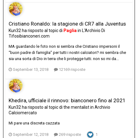
Cristiano Ronaldo: la stagione di CR7 alla Juventus
Kun32
ha risposto al topic di
Paglia
in
L'Archivio Di
Tifosibianconeri.com
MA guardando le foto non si sembra che Cristiano impersoni il
“buon padre di famiglia” per tutti i nostri calciatori? mi sembra che
sia una sorta di Dio in terra che li protegge tutti. non so mi da...
September 13, 2018
12169 risposte
Khedira, ufficiale il rinnovo: bianconero fino al 2021
Kun32
ha risposto al topic di
the mentalist
in
Archivio
Calciomercato
Mi pare una discreta cazzata
September 12, 2018
269 risposte
1