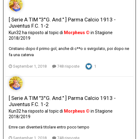
[ Serie A TIM "3°G. And." ] Parma Calcio 1913 -
Juventus F.C. 1-2
Kun32
ha risposto al topic di
Morpheus ©
in
Stagione
2018/2019
Cristiano dopo il primo gol, anche di c**o o svirgolato, poi dopo ne
fa una caterva
September 1, 2018
748 risposte
1
[ Serie A TIM "3°G. And." ] Parma Calcio 1913 -
Juventus F.C. 1-2
Kun32
ha risposto al topic di
Morpheus ©
in
Stagione
2018/2019
Emre can diventerà titolare entro poco tempo
September 1, 2018
748 risposte