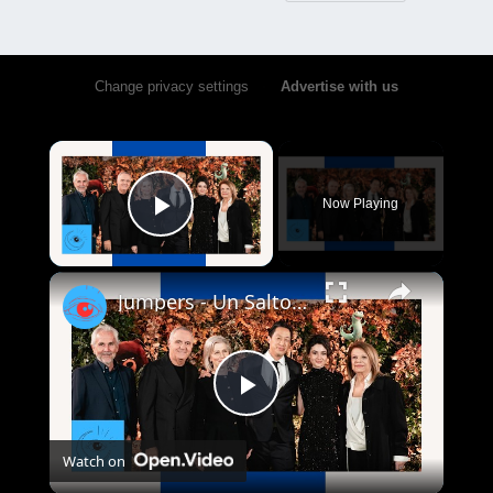
Change privacy settings
•
Advertise with us
×
Now Playing
Play Video
×
Jumpers - Un Salto tra gli Animali - Daniel Chong, Tecla Insolia e G. Panariello parlano del film
Play
Watch on
Video