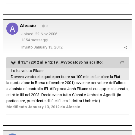
Alessio
0
Joined: 22-Nov-2006
1354 messaggi
Inviato
January 13, 2012
Il 13/1/2012 alle 12:19 , Avvocato86 ha scritto:
Lo ha voluto Elkann.
Doveva vendere le quote per tirare su 100 mln e rilanciare la Fiat.
la quotazione in Borsa (dicembre 2001) avvenne per volere dell'allora
azionista di controllo IFI. All'epoca Jonh Elkann si era appena laureato,
entrò in Ifil nel 2003. Decidevano tutto Gianni e Umberto Agnelli. (in
particolare, presidente di Ifi e Ifil era il dottor Umberto).
Modificato
January 13, 2012
da Alessio