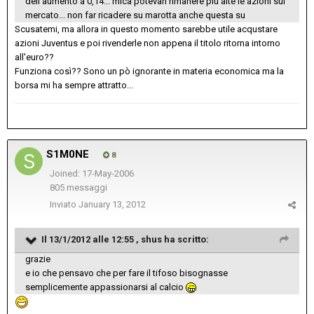
dell'aumento a 0,14... mica potevan rimanere più alte le azioni sul
mercato... non far ricadere su marotta anche questa su
Scusatemi, ma allora in questo momento sarebbe utile acqustare
azioni Juventus e poi rivenderle non appena il titolo ritorna intorno
all'euro??
Funziona così?? Sono un pò ignorante in materia economica ma la
borsa mi ha sempre attratto...
S1M0NE
8
Joined: 17-May-2006
805 messaggi
Inviato
January 13, 2012
Il 13/1/2012 alle 12:55 , shus ha scritto:
grazie
e io che pensavo che per fare il tifoso bisognasse
semplicemente appassionarsi al calcio