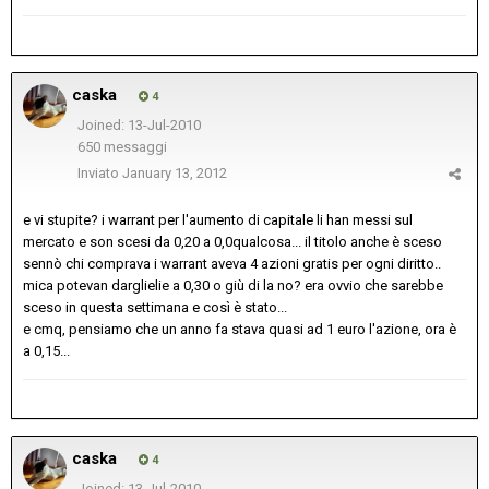
caska
4
Joined: 13-Jul-2010
650 messaggi
Inviato
January 13, 2012
e vi stupite? i warrant per l'aumento di capitale li han messi sul
mercato e son scesi da 0,20 a 0,0qualcosa... il titolo anche è sceso
sennò chi comprava i warrant aveva 4 azioni gratis per ogni diritto..
mica potevan darglielie a 0,30 o giù di la no? era ovvio che sarebbe
sceso in questa settimana e così è stato...
e cmq, pensiamo che un anno fa stava quasi ad 1 euro l'azione, ora è
a 0,15...
caska
4
Joined: 13-Jul-2010