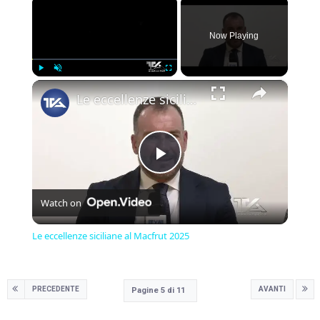
×
Now Playing
×
Play
Unmute
Fullscreen
Le eccellenze siciliane al Macfrut 2025
Play
Watch on
Video
Le eccellenze siciliane al Macfrut 2025
PRECEDENTE
AVANTI
Pagine 5 di 11