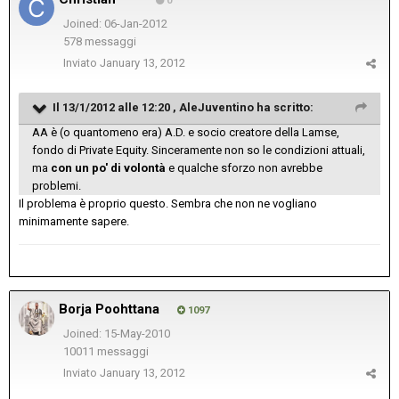
0
Joined: 06-Jan-2012
578 messaggi
Inviato
January 13, 2012
Il 13/1/2012 alle 12:20 , AleJuventino ha scritto:
AA è (o quantomeno era) A.D. e socio creatore della Lamse,
fondo di Private Equity. Sinceramente non so le condizioni attuali,
ma
con un po' di volontà
e qualche sforzo non avrebbe
problemi.
Il problema è proprio questo. Sembra che non ne vogliano
minimamente sapere.
Borja Poohttana
1097
Joined: 15-May-2010
10011 messaggi
Inviato
January 13, 2012