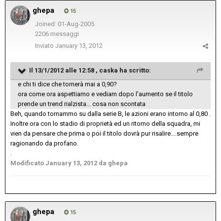
ghepa
15
Joined: 01-Aug-2005
2206 messaggi
Inviato
January 13, 2012
Il 13/1/2012 alle 12:58 , caska ha scritto:
e chi ti dice che tornerà mai a 0,90?
ora come ora aspettiamo e vediam dopo l'aumento se il titolo
prende un trend rialzista... cosa non scontata
Beh, quando tornammo su dalla serie B, le azioni erano intorno al 0,80 .
Inoltre ora con lo stadio di proprietà ed un ritorno della squadra, mi
vien da pensare che prima o poi il titolo dovrà pur risalire....sempre
ragionando da profano.
.
Modificato
January 13, 2012
da ghepa
ghepa
15