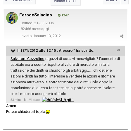
PRECEDENTE
AVANTI
Pagine 5 di 11
FeroceSaladino
1247
Joined: 21-Jul-2006
82466 messaggi
Inviato
January 13, 2012
Il 13/1/2012 alle 12:15 , Alessio™ ha scritto:
Salvatore Cozzolino
ragazzi di cosa vi meravigliate? l'aumento di
capitale era a sconto rispetto al valore di mercato e finita la
trattazione dei diritti si chiudono gli arbitraggi...... chi detiene
azioni e diritti ha tutto l'interesse a vendere le azioni e ritornare
azionista attraverso la sottoscrizione dei diritti. Solo dopo la
conclusione di questa fase tecnica si potrà osservare il valore
che il mercato assegnerà al titolo.
53 minuti fa · Mi piace ·
1
Amen
Potete chiudere il topic