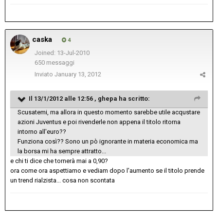
caska
4
Joined: 13-Jul-2010
650 messaggi
Inviato
January 13, 2012
Il 13/1/2012 alle 12:56 , ghepa ha scritto:
Scusatemi, ma allora in questo momento sarebbe utile acqustare
azioni Juventus e poi rivenderle non appena il titolo ritorna
intorno all'euro??
Funziona così?? Sono un pò ignorante in materia economica ma
la borsa mi ha sempre attratto...
e chi ti dice che tornerà mai a 0,90?
ora come ora aspettiamo e vediam dopo l'aumento se il titolo prende
un trend rialzista... cosa non scontata