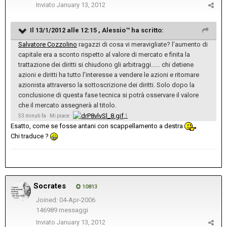
Inviato
January 13, 2012
Il 13/1/2012 alle 12:15 , Alessio™ ha scritto:
Salvatore Cozzolino
ragazzi di cosa vi meravigliate? l'aumento di
capitale era a sconto rispetto al valore di mercato e finita la
trattazione dei diritti si chiudono gli arbitraggi...... chi detiene
azioni e diritti ha tutto l'interesse a vendere le azioni e ritornare
azionista attraverso la sottoscrizione dei diritti. Solo dopo la
conclusione di questa fase tecnica si potrà osservare il valore
che il mercato assegnerà al titolo.
53 minuti fa · Mi piace ·
1
Esatto, come se fosse antani con scappellamento a destra
Chi traduce ?
Socrates
10813
Joined: 04-Apr-2006
146989 messaggi
Inviato
January 13, 2012