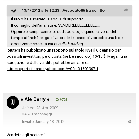
Il 13/1/2012 alle 12:23 , Avvocato86 ha scritto:
Il titolo ha superato la soglia di supporto.
Il consiglio dell'analista è: VENDEREEEEEEEEEEE!!!
Oppure è semplicemente sottopesato, e quindi ci vorrà del
tempo affinchè salga di valore. In tal caso ci vorrebbe una bella
operazione speculativa di
bullish trading
Reuters ha pubblicato un rapporto sul titolo juve il 6 gennaio per
possibili investitori, però costa (se ben ricordo) 10-15 $. Magari una
spiegazione delle vendite potrebbe arrivare da lì.
http://reports.finance.yahoo.com/w0?r=31602907:1
● Ale Cerry ●
9774
Joined: 23-Apr-2009
34523 messaggi
Inviato
January 13, 2012
Vendete agli sceicchi!