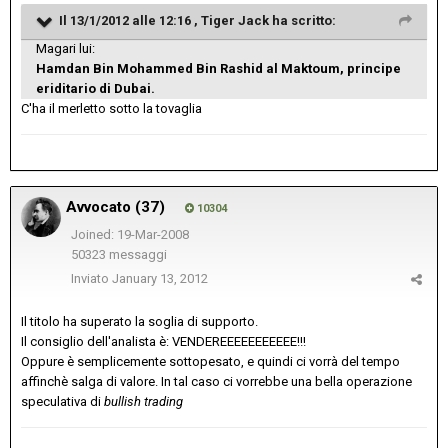
Il 13/1/2012 alle 12:16 , Tiger Jack ha scritto:
Magari lui:
Hamdan Bin Mohammed Bin Rashid al Maktoum, principe
eriditario di Dubai.
C'ha il merletto sotto la tovaglia
Avvocato (37)
10304
Joined: 19-Mar-2008
50323 messaggi
Inviato
January 13, 2012
Il titolo ha superato la soglia di supporto.
Il consiglio dell'analista è: VENDEREEEEEEEEEEE!!!
Oppure è semplicemente sottopesato, e quindi ci vorrà del tempo
affinchè salga di valore. In tal caso ci vorrebbe una bella operazione
speculativa di
bullish trading