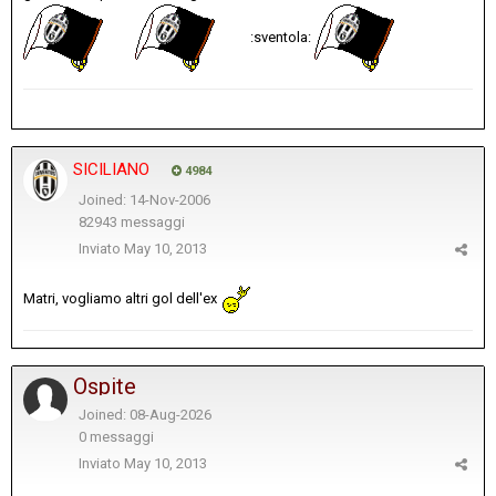
:sventola:
SICILIANO
4984
Joined: 14-Nov-2006
82943 messaggi
Inviato
May 10, 2013
Matri, vogliamo altri gol dell'ex
Ospite
Joined: 08-Aug-2026
0 messaggi
Inviato
May 10, 2013