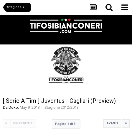
Stagione 2012/2013
[ Serie A Tim ] Juventus - Cagliari (Preview)
Da
Doko
,
May 9, 2013
in
Stagione 2012/2013
PRECEDENTE
AVANTI
Pagine 1 di 5