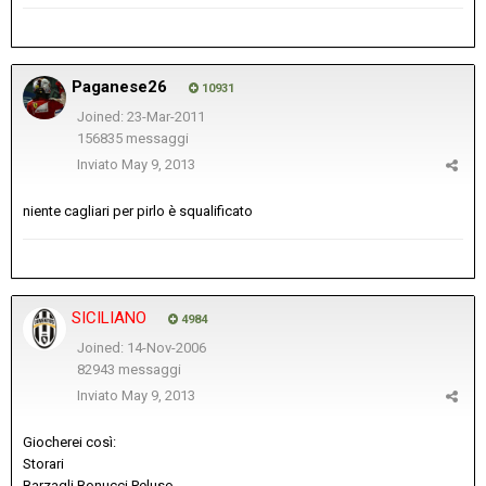
Paganese26
10931
Joined: 23-Mar-2011
156835 messaggi
Inviato
May 9, 2013
niente cagliari per pirlo è squalificato
SICILIANO
4984
Joined: 14-Nov-2006
82943 messaggi
Inviato
May 9, 2013
Giocherei così:
Storari
Barzagli Bonucci Peluso