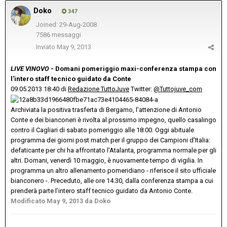
Doko
347
Joined: 29-Aug-2008
7586 messaggi
Inviato
May 9, 2013
LIVE VINOVO
- Domani pomeriggio maxi-conferenza stampa con
l'intero staff tecnico guidato da Conte
09.05.2013 18:40 di
Redazione TuttoJuve
Twitter:
@Tuttojuve_com
Archiviata la positiva trasferta di Bergamo, l'attenzione di Antonio
Conte e dei bianconeri è rivolta al prossimo impegno, quello casalingo
contro il Cagliari di sabato pomeriggio alle 18:00. Oggi abituale
programma dei giorni post match per il gruppo dei Campioni d'Italia:
defaticante per chi ha affrontato l’Atalanta, programma normale per gli
altri. Domani, venerdì 10 maggio, è nuovamente tempo di vigilia. In
programma un altro allenamento pomeridiano - riferisce il sito ufficiale
bianconero -. Preceduto, alle ore 14.30, dalla conferenza stampa a cui
prenderà parte l’intero staff tecnico guidato da Antonio Conte.
Modificato
May 9, 2013
da Doko