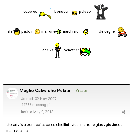
caceres
bonucci
peluso
isla
padoin
marrone
marchisio
de ceglie
anelka
bendtner
Meglio Calvo che Pelato
5328
Joined: 02-Nov-2007
44756 messaggi
Inviato
May 9, 2013
storari ; isla bonucci caceres chiellini ; vidal marrone giac ; giovinco ;
matri vucinic