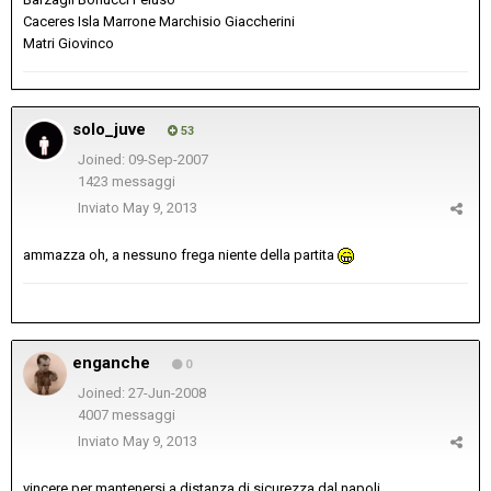
Caceres Isla Marrone Marchisio Giaccherini
Matri Giovinco
solo_juve
53
Joined: 09-Sep-2007
1423 messaggi
Inviato
May 9, 2013
ammazza oh, a nessuno frega niente della partita
enganche
0
Joined: 27-Jun-2008
4007 messaggi
Inviato
May 9, 2013
vincere per mantenersi a distanza di sicurezza dal napoli