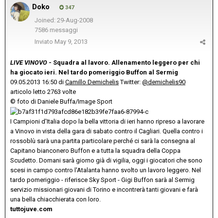
Doko
347
Joined: 29-Aug-2008
7586 messaggi
Inviato
May 9, 2013
LIVE VINOVO
- Squadra al lavoro. Allenamento leggero per chi
ha giocato ieri. Nel tardo pomeriggio Buffon al Sermig
09.05.2013 16:50 di
Camillo Demichelis
Twitter:
@demichelis90
articolo letto 2763 volte
© foto di Daniele Buffa/Image Sport
I Campioni d'Italia dopo la bella vittoria di ieri hanno ripreso a lavorare
a Vinovo in vista della gara di sabato contro il Cagliari. Quella contro i
rossoblù sarà una partita particolare perché ci sarà la consegna al
Capitano bianconero Buffon e a tutta la squadra della Coppa
Scudetto. Domani sarà giorno già di vigilia, oggi i giocatori che sono
scesi in campo contro l'Atalanta hanno svolto un lavoro leggero. Nel
tardo pomeriggio - riferisce Sky Sport - Gigi Buffon sarà al Sermig
servizio missionari giovani di Torino e incontrerà tanti giovani e farà
una bella chiacchierata con loro.
tuttojuve.com