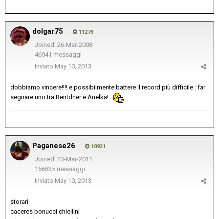
dolgar75
11273
Joined: 26-Mar-2008
46941 messaggi
Inviato
May 10, 2013
dobbiamo vincere!!!! e possibilmente battere il record più difficile : far
segnare uno tra Bentdner e Anelka!
Paganese26
10931
Joined: 23-Mar-2011
156835 messaggi
Inviato
May 10, 2013
storari
caceres bonucci chiellini