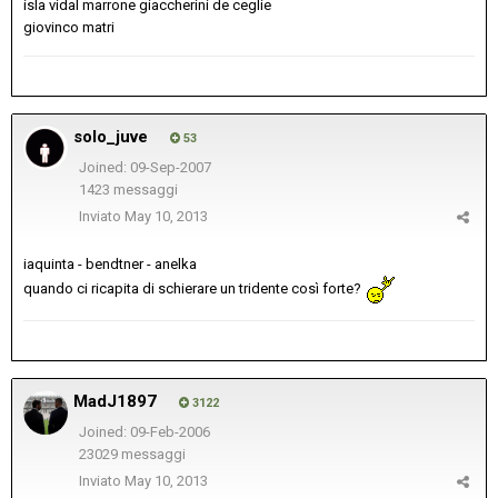
isla vidal marrone giaccherini de ceglie
giovinco matri
solo_juve
53
Joined: 09-Sep-2007
1423 messaggi
Inviato
May 10, 2013
iaquinta - bendtner - anelka
quando ci ricapita di schierare un tridente così forte?
MadJ1897
3122
Joined: 09-Feb-2006
23029 messaggi
Inviato
May 10, 2013