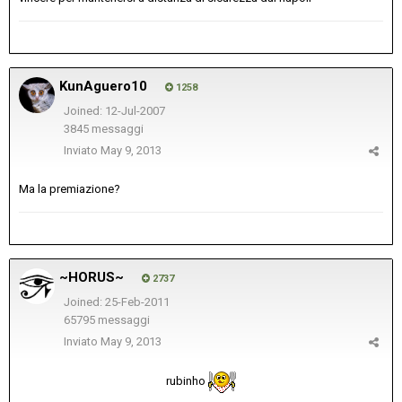
KunAguero10
1258
Joined: 12-Jul-2007
3845 messaggi
Inviato
May 9, 2013
Ma la premiazione?
~HORUS~
2737
Joined: 25-Feb-2011
65795 messaggi
Inviato
May 9, 2013
rubinho