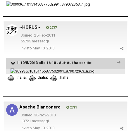
~HORUS~
2737
Joined: 25-Feb-2011
65795 messaggi
Inviato
May 10, 2013
Il 10/5/2013 alle 16:10 , Aut-Aut ha scritto:
:haha:
:haha:
:haha:
Apache Bianconero
2711
Joined: 30-Nov-2010
13721 messaggi
Inviato
May 10, 2013