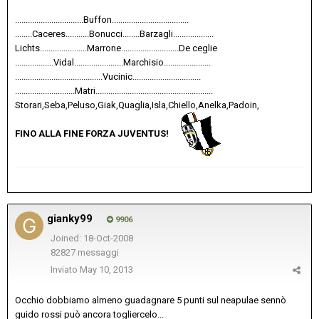
................................Buffon....................................
........Caceres...........Bonucci........Barzagli...................
Lichts......................Marrone...........................De ceglie
..................Vidal.......................Marchisio......................
.........................................Vucinic................................
............................Matri.......................................................
Storari,Seba,Peluso,Giak,Quaglia,Isla,Chiello,Anelka,Padoin,
FINO ALLA FINE FORZA JUVENTUS!
gianky99
9906
Joined: 18-Oct-2008
82827 messaggi
Inviato
May 10, 2013
Occhio dobbiamo almeno guadagnare 5 punti sul neapulae sennò
guido rossi può ancora togliercelo...