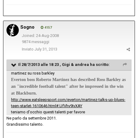
Sogno
4157
Joined: 24-Aug-2008
9874 messaggi
Inviato
July 31, 2013
Il 28/7/2013 alle 18:23 , Gigi & andrea ha scritto:
martinez su ross barkley
Everton boss Roberto Martinez has described Ross Barkley as
an "incredible football talent" after he impressed in the win
at Blackburn.
http://www.eatsleepsport.com/everton/martinez-talks-up-blues-
teen-starlet-1610646.html#.UfVhv9IvXAY
teniamo d'occhio questi talenti per favore
Ne parlo da settembre 2011.
Grandissimo talento.