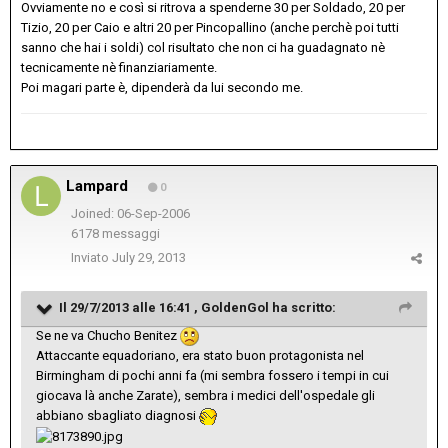
Ovviamente no e così si ritrova a spenderne 30 per Soldado, 20 per
Tizio, 20 per Caio e altri 20 per Pincopallino (anche perchè poi tutti
sanno che hai i soldi) col risultato che non ci ha guadagnato nè
tecnicamente nè finanziariamente.
Poi magari parte è, dipenderà da lui secondo me.
Lampard
0
Joined: 06-Sep-2006
6178 messaggi
Inviato
July 29, 2013
Il 29/7/2013 alle 16:41 , GoldenGol ha scritto:
Se ne va Chucho Benitez
Attaccante equadoriano, era stato buon protagonista nel
Birmingham di pochi anni fa (mi sembra fossero i tempi in cui
giocava là anche Zarate), sembra i medici dell'ospedale gli
abbiano sbagliato diagnosi