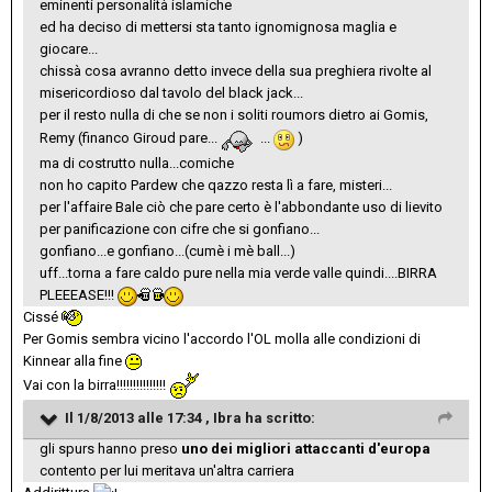
eminenti personalità islamiche
ed ha deciso di mettersi sta tanto ignomignosa maglia e
giocare...
chissà cosa avranno detto invece della sua preghiera rivolte al
misericordioso dal tavolo del black jack...
per il resto nulla di che se non i soliti roumors dietro ai Gomis,
Remy (financo Giroud pare...
...
)
ma di costrutto nulla...comiche
non ho capito Pardew che qazzo resta lì a fare, misteri...
per l'affaire Bale ciò che pare certo è l'abbondante uso di lievito
per panificazione con cifre che si gonfiano...
gonfiano...e gonfiano...(cumè i mè ball...)
uff...torna a fare caldo pure nella mia verde valle quindi....BIRRA
PLEEEASE!!!
Cissé
Per Gomis sembra vicino l'accordo l'OL molla alle condizioni di
Kinnear alla fine
Vai con la birra!!!!!!!!!!!!!!!
Il 1/8/2013 alle 17:34 , Ibra ha scritto:
gli spurs hanno preso
uno dei migliori attaccanti d'europa
contento per lui meritava un'altra carriera