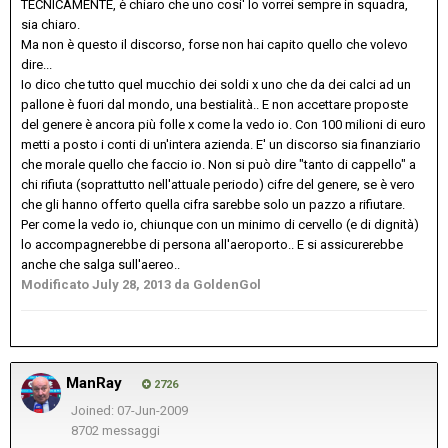
TECNICAMENTE, è chiaro che uno cosi' lo vorrei sempre in squadra,
sia chiaro.
Ma non è questo il discorso, forse non hai capito quello che volevo
dire...
Io dico che tutto quel mucchio dei soldi x uno che da dei calci ad un
pallone è fuori dal mondo, una bestialità.. E non accettare proposte
del genere è ancora più folle x come la vedo io. Con 100 milioni di euro
metti a posto i conti di un'intera azienda. E' un discorso sia finanziario
che morale quello che faccio io. Non si può dire "tanto di cappello" a
chi rifiuta (soprattutto nell'attuale periodo) cifre del genere, se è vero
che gli hanno offerto quella cifra sarebbe solo un pazzo a rifiutare.
Per come la vedo io, chiunque con un minimo di cervello (e di dignità)
lo accompagnerebbe di persona all'aeroporto.. E si assicurerebbe
anche che salga sull'aereo..
Modificato
July 28, 2013
da GoldenGol
ManRay
2726
Joined: 07-Jun-2009
8702 messaggi