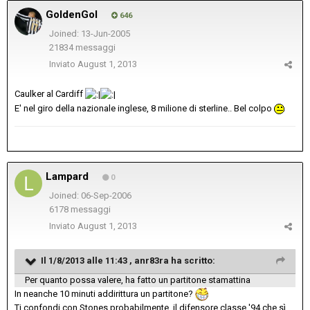
GoldenGol
646
Joined: 13-Jun-2005
21834 messaggi
Inviato
August 1, 2013
Caulker al Cardiff
E' nel giro della nazionale inglese, 8 milione di sterline.. Bel colpo
Lampard
0
Joined: 06-Sep-2006
6178 messaggi
Inviato
August 1, 2013
Il 1/8/2013 alle 11:43 , anr83ra ha scritto:
Per quanto possa valere, ha fatto un partitone stamattina
In neanche 10 minuti addirittura un partitone?
Ti confondi con Stones probabilmente, il difensore classe '94 che sì