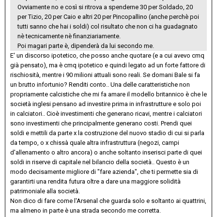
Ovviamente no e così si ritrova a spenderne 30 per Soldado, 20
per Tizio, 20 per Caio e altri 20 per Pincopallino (anche perchè poi
tutti sanno che hai i soldi) col risultato che non ci ha guadagnato
nè tecnicamente nè finanziariamente.
Poi magari parte è, dipenderà da lui secondo me.
E' un discorso ipotetico, che posso anche quotare (e a cui avevo cmq
già pensato), ma è cmq ipotetico e quindi legato ad un forte fattore di
rischiosità, mentre i 90 milioni attuali sono reali. Se domani Bale si fa
un brutto infortunio? Renditi conto.. Una delle caratteristiche non
propriamente calcistiche che mi fa amare il modello britannico è che le
società inglesi pensano ad investire prima in infrastrutture e solo poi
in calciatori.. Cioè investimenti che generano ricavi, mentre i calciatori
sono investimenti che principalmente generano costi. Prendi quei
soldi e mettili da parte x la costruzione del nuovo stadio di cui si parla
da tempo, o x chissà quale altra infrastruttura (negozi, campi
d'allenamento o altro ancora) o anche soltanto inserisci parte di quei
soldi in riserve di capitale nel bilancio della società.. Questo è un
modo decisamente migliore di "fare azienda", che ti permette sia di
garantirti una rendita futura oltre a dare una maggiore solidità
patrimoniale alla società.
Non dico di fare come l'Arsenal che guarda solo e soltanto ai quattrini,
ma almeno in parte è una strada secondo me corretta.