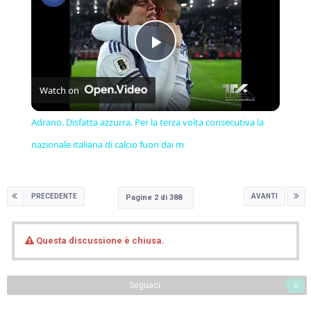
Play
Watch on
Video
Adrano. Disfatta azzurra. Per la terza volta consecutiva la
nazionale italiana di calcio fuori dai m
PRECEDENTE
AVANTI
Pagine 2 di 388
Questa discussione è chiusa.
Seguaci
0