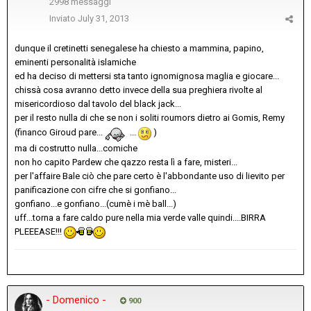
2998 messaggi
Inviato
July 31, 2013
dunque il cretinetti senegalese ha chiesto a mammina, papino,
eminenti personalità islamiche
ed ha deciso di mettersi sta tanto ignomignosa maglia e giocare...
chissà cosa avranno detto invece della sua preghiera rivolte al
misericordioso dal tavolo del black jack...
per il resto nulla di che se non i soliti roumors dietro ai Gomis, Remy
(financo Giroud pare...
...
)
ma di costrutto nulla...comiche
non ho capito Pardew che qazzo resta lì a fare, misteri...
per l'affaire Bale ciò che pare certo è l'abbondante uso di lievito per
panificazione con cifre che si gonfiano...
gonfiano...e gonfiano...(cumè i mè ball...)
uff...torna a fare caldo pure nella mia verde valle quindi....BIRRA
PLEEEASE!!!
- Domenico -
900