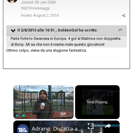
Joined: 03-Jan-2006
36374 messaggi
Inviato
August 2, 2013
Il 2/8/2013 alle 10:51 , GoldenGol ha scritto:
Parte forte lo Swansea in Europa: 4 gol al Malmoe con doppietta
di Bony.. Mi sa che non è niente male questo giocatore!
Ottimo colpo, viene da una stagione fantastica.
×
Now Playing
×
Play
Unmute
Fullscreen
Adrano. Disfatta azzurra. Per la terza volta consecutiva la nazionale italiana di calcio fuori dai m