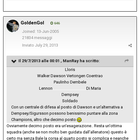
GoldenGol
646
Joined: 13-Jun-2005
21834 messaggi
Inviato
July 29, 2013
Il 29/7/2013 alle 00:01 , ManRay ha scritto:
Lloris
Walker Dawson Vertongen Coentrao
Paulinho Dembele
Lennon
__________________
Di Maria
Dempsey
Soldado
Con un centrale di difesa al posto di Dawson e un'alternativa a
Dempsey/Sigursson possono benissimo puntare alla zona
Champions, altro che decimo posto
Ovviamente decimo posto era un'esagerazione.. Resta un'ottima
squadra (anche se non molto ben guidata dall'allenatore) questo è
certo ma senza Bale la corsa al quarto posto si complica e neanche