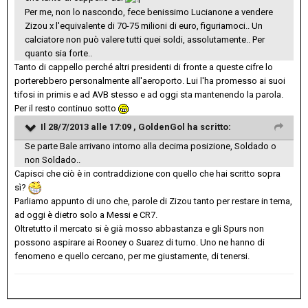
Per me, non lo nascondo, fece benissimo Lucianone a vendere
Zizou x l'equivalente di 70-75 milioni di euro, figuriamoci.. Un
calciatore non può valere tutti quei soldi, assolutamente.. Per
quanto sia forte..
Tanto di cappello perché altri presidenti di fronte a queste cifre lo
porterebbero personalmente all'aeroporto. Lui l'ha promesso ai suoi
tifosi in primis e ad AVB stesso e ad oggi sta mantenendo la parola.
Per il resto continuo sotto
Il 28/7/2013 alle 17:09 , GoldenGol ha scritto:
Se parte Bale arrivano intorno alla decima posizione, Soldado o
non Soldado..
Capisci che ciò è in contraddizione con quello che hai scritto sopra
sì?
Parliamo appunto di uno che, parole di Zizou tanto per restare in tema,
ad oggi è dietro solo a Messi e CR7.
Oltretutto il mercato si è già mosso abbastanza e gli Spurs non
possono aspirare ai Rooney o Suarez di turno. Uno ne hanno di
fenomeno e quello cercano, per me giustamente, di tenersi.