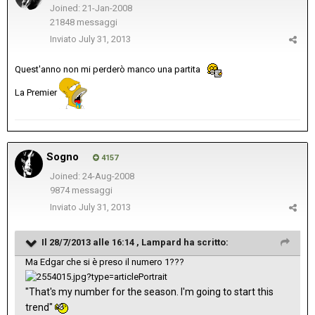
Joined: 21-Jan-2008
21848 messaggi
Inviato
July 31, 2013
Quest'anno non mi perderò manco una partita
La Premier
Sogno
4157
Joined: 24-Aug-2008
9874 messaggi
Inviato
July 31, 2013
Il 28/7/2013 alle 16:14 , Lampard ha scritto:
Ma Edgar che si è preso il numero 1???
"That's my number for the season. I'm going to start this
trend"