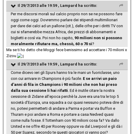
Il 29/7/2013 alle 19:59 , Lampard ha scritto:
Per me discorsi morali sul calcio proprio non se ne possono fare
oggi come oggi. Dovremmo parlare dei stipendi multimilionari
per dare dei calci ad un pallone (cit.), delle cifre per i diritti TV con
cui si sfamerebbe mezza Africa, dei prezzi di abbonamenti e
biglietti e così via. Poi non ho capito,
90 milioni non si possono
moralmente rifiutare ma, chessò, 60 o 70 sì
?
Ma se ti ho detto che Moggi fece benissimo ad accettare i 70 milioni x
Zizou
Il 29/7/2013 alle 19:59 , Lampard ha scritto:
Come dicevo ieri gli Spurs hanno tra le mani un fuoriclasse, uno
con cui arrivare in Champions è più facile.
E se arrivi un paio
d'anni di fila in Champions i 90 milioni che non hai preso
dalla sua cessione li hai rifatti
. Ed è inutile citare la nostra
cessione di Zidane all'epoca perchè la Juve era una tra le top 5
società d'Europa, una squadra a cui quasi nessuno poteva dire di
no, potevi permetterti di andare a Parma e portar via Buffon e
Thuram e poi andare a Roma e portare a casa Nedved quasi
come nulla fosse. Il Tottenham con 90 milioni cosa fa? Va dallo
United e ne offre 40 per Rooney oppure va dal Liverpool e gli dà i
50 per Suarez, secondo te questi giocatori ci vanno poi?