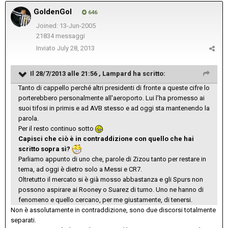
GoldenGol
646
Joined: 13-Jun-2005
21834 messaggi
Inviato
July 28, 2013
Il 28/7/2013 alle 21:56 , Lampard ha scritto:
Tanto di cappello perché altri presidenti di fronte a queste cifre lo
porterebbero personalmente all'aeroporto. Lui l'ha promesso ai
suoi tifosi in primis e ad AVB stesso e ad oggi sta mantenendo la
parola.
Per il resto continuo sotto
Capisci che ciò è in contraddizione con quello che hai
scritto sopra sì?
Parliamo appunto di uno che, parole di Zizou tanto per restare in
tema, ad oggi è dietro solo a Messi e CR7.
Oltretutto il mercato si è già mosso abbastanza e gli Spurs non
possono aspirare ai Rooney o Suarez di turno. Uno ne hanno di
fenomeno e quello cercano, per me giustamente, di tenersi.
Non è assolutamente in contraddizione, sono due discorsi totalmente
separati.