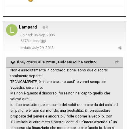
Lampard
0
Joined: 06-Sep-2006
6178 messaggi
Inviato
July 29, 2013
Il 28/7/2013 alle 22:30 , GoldenGol ha scritto:
Non è assolutamente in contraddizione, sono due discorsi
totalmente separati.
TECNICAMENTE, è chiaro che uno cosi' lo vorrei sempre in
squadra, sia chiaro.
Ma non è questo il discorso, forse non hai capito quello che
volevo dire...
Io dico che tutto quel mucchio dei soldi x uno che da dei calci ad
un pallone è fuori dal mondo, una bestialità.. E non accettare
proposte del genere è ancora più folle x come la vedo io. Con
100 milioni di euro metti a posto i conti di un'intera azienda. E' un
discorso sia finanziario che morale quello che faccio io. Non si