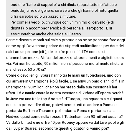
può dire "tanto di cappello" a chi rifiuta (soprattutto nell'attuale
periodo) cifre del genere, se è vero che gli hanno offerto quella
cifra sarebbe solo un pazzo a rifiutare.
Per come la vedo io, chiunque con un minimo di cervello (e di
dignità) lo accompagnerebbe di persona all'aeroporto.. E si
assicurerebbe anche che salga sull'aereo..
Per me discorsi morali sul calcio proprio non se ne possono fare oggi
come oggi. Dovremmo parlare dei stipendi multimilionari per dare dei
calci ad un pallone (cit.), delle cifre per i diritti TV con cui si
sfamerebbe mezza Africa, dei prezzi di abbonamenti e biglietti e così
via. Poi non ho capito, 90 milioni non si possono moralmente rifiutare
ma, chessò, 60 o 70 sì?
Come dicevo ieri gli Spurs hanno tra le mani un fuoriclasse, uno con
cui arrivare in Champions è più facile. E se arrivi un paio d'anni di fila in
Champions i 90 milioni che non hai preso dalla sua cessione li hai
rifatti. Ed è inutile citare la nostra cessione di Zidane all'epoca perchè
la Juve era una tra le top 5 società d'Europa, una squadra a cui quasi
nessuno poteva dire di no, potevi permetterti di andare a Parma e
portar via Buffon e Thuram e poi andare a Roma e portare a casa
Nedved quasi come nulla fosse. Il Tottenham con 90 milioni cosa fa?
Va dallo United e ne offre 40 per Rooney oppure va dal Liverpool e gli
dà i 50 per Suarez, secondo te questi giocatori ci vanno poi?