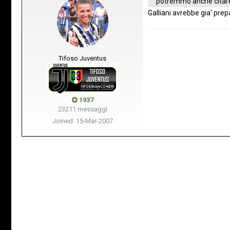
potremmo anche citare
Galliani avrebbe gia' pr
Tifoso Juventus
1937
23211 messaggi
Joined: 15-Mar-2007