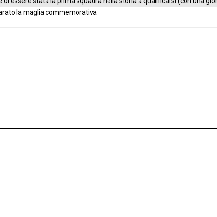
 di essere stata la
prima squadra nella storia a qualificarsi (con una gio
eparato la maglia commemorativa