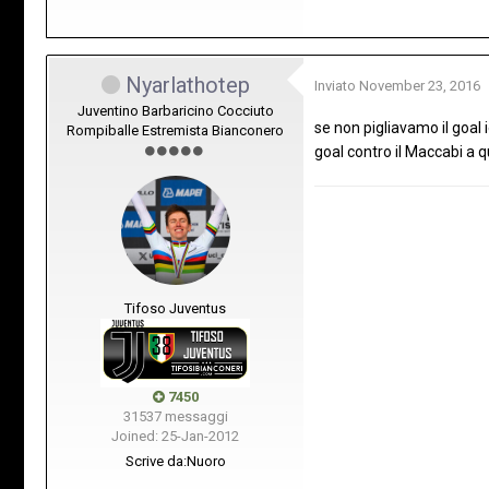
Nyarlathotep
Inviato
November 23, 2016
Juventino Barbaricino Cocciuto
se non pigliavamo il goal
Rompiballe Estremista Bianconero
goal contro il Maccabi a q
Tifoso Juventus
7450
31537 messaggi
Joined: 25-Jan-2012
Scrive da:
Nuoro