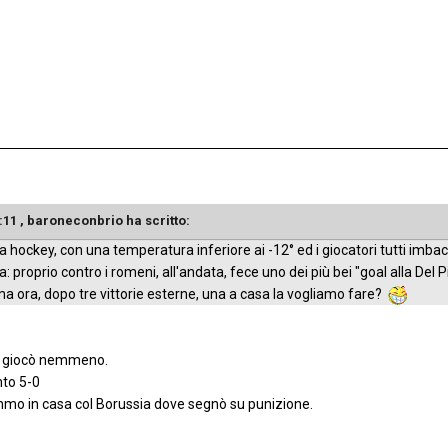
:11 ,
baroneconbrio
ha scritto:
hockey, con una temperatura inferiore ai -12° ed i giocatori tutti imbacuc
: proprio contro i romeni, all'andata, fece uno dei più bei "goal alla Del 
ma ora, dopo tre vittorie esterne, una a casa la vogliamo fare?
on giocò nemmeno.
nto 5-0
mo in casa col Borussia dove segnò su punizione.