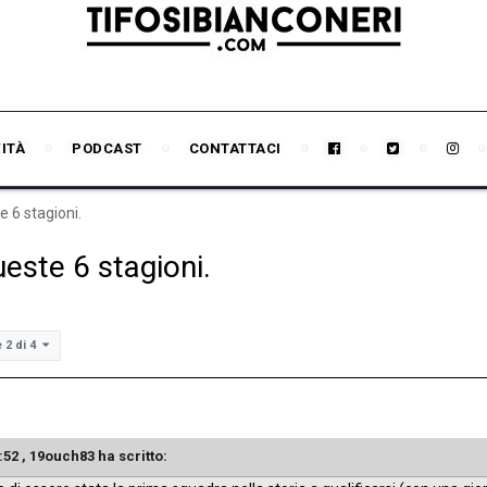
VITÀ
PODCAST
CONTATTACI
 6 stagioni.
este 6 stagioni.
 2 di 4
:52 ,
19ouch83
ha scritto: