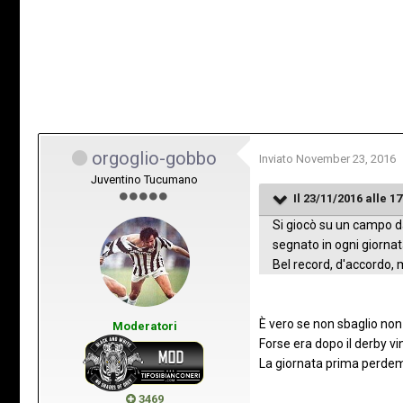
orgoglio-gobbo
Inviato
November 23, 2016
Juventino Tucumano
Il 23/11/2016 alle 17
Si giocò su un campo da 
segnato in ogni giornata
Bel record, d'accordo, 
È vero se non sbaglio n
Moderatori
Forse era dopo il derby vi
La giornata prima perdem
3469