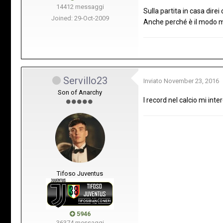
14412 messaggi
Sulla partita in casa direi 
Joined: 29-Oct-2009
Anche perché è il modo mi
Servillo23
Inviato
November 23, 2016
Son of Anarchy
I record nel calcio mi in
Tifoso Juventus
5946
36374 messaggi