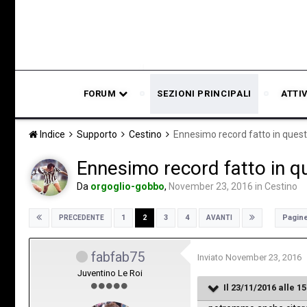
FORUM
SEZIONI PRINCIPALI
ATTI
Indice
Supporto
Cestino
Ennesimo record fatto in queste
Ennesimo record fatto in qu
Da
orgoglio-gobbo
,
November 23, 2016
in
Cestino
Pagine
1
2
3
4
PRECEDENTE
AVANTI
fabfab75
Inviato
November 23, 2016
Juventino Le Roi
Il 23/11/2016 alle 15