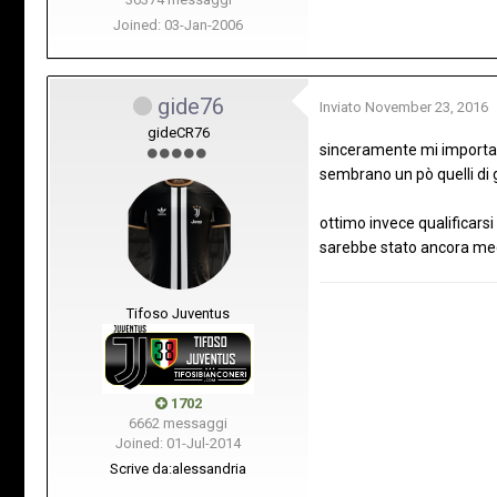
Joined: 03-Jan-2006
gide76
Inviato
November 23, 2016
gideCR76
sinceramente mi importa 
sembrano un pò quelli di g
ottimo invece qualificarsi
sarebbe stato ancora megl
Tifoso Juventus
1702
6662 messaggi
Joined: 01-Jul-2014
Scrive da:
alessandria