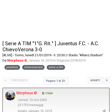
[ Serie A TIM "1°G. Rit.." ] Juventus F.C. - A.C.
ChievoVerona 3-0
[#LIVE] - Torino, lunedì 21/01/2019 - h. 20:30 // Stadio "Allianz Stadium"
Da
Morpheus ©
,
January 16, 2019
in
Stagione 2018/2019
juventus
chievoverona
serie a tim
PRECEDENTE
AVANTI
Pagine 1 di 23
Morpheus ©
17369
Joined: 13-Oct-2005
221735 messaggi
Inviato
January 16, 2019