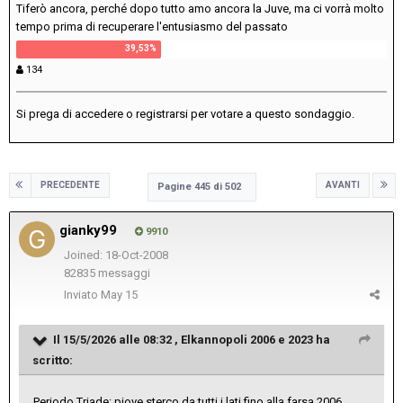
Tiferò ancora, perché dopo tutto amo ancora la Juve, ma ci vorrà molto
tempo prima di recuperare l'entusiasmo del passato
134
Si prega di
accedere
o
registrarsi
per votare a questo sondaggio.
PRECEDENTE
AVANTI
Pagine 445 di 502
gianky99
9910
Joined: 18-Oct-2008
82835 messaggi
Inviato
May 15
Il 15/5/2026 alle 08:32 ,
Elkannopoli 2006 e 2023
ha
scritto:
Periodo Triade: piove sterco da tutti i lati fino alla farsa 2006.