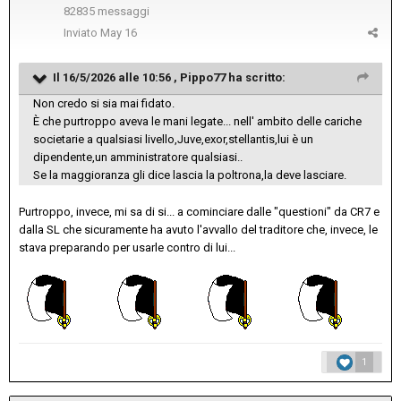
82835 messaggi
Inviato
May 16
Il 16/5/2026 alle 10:56 ,
Pippo77
ha scritto:
Non credo si sia mai fidato.
È che purtroppo aveva le mani legate... nell' ambito delle cariche
societarie a qualsiasi livello,Juve,exor,stellantis,lui è un
dipendente,un amministratore qualsiasi..
Se la maggioranza gli dice lascia la poltrona,la deve lasciare.
Purtroppo, invece, mi sa di si... a cominciare dalle "questioni" da CR7 e
dalla SL che sicuramente ha avuto l'avvallo del traditore che, invece, le
stava preparando per usarle contro di lui...
1