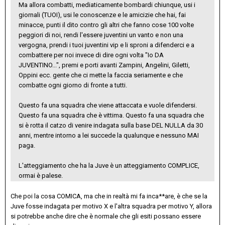
Ma allora combatti, mediaticamente bombardi chiunque, usi i
giornali (TUOI), usi le conoscenze e le amicizie che hai, fai
minacce, punti il dito contro gli altri che fanno cose 100 volte
peggiori di noi, rendi l'essere juventini un vanto e non una
vergogna, prendi i tuoi juventini vip e li sproni a difenderci e a
combattere per noi invece di dire ogni volta "Io DA
JUVENTINO...", premi e porti avanti Zampini, Angelini, Giletti,
Oppini ecc. gente che ci mette la faccia seriamente e che
combatte ogni giorno di fronte a tutti.
Questo fa una squadra che viene attaccata e vuole difendersi.
Questo fa una squadra che è vittima. Questo fa una squadra che
si è rotta il catzo di venire indagata sulla base DEL NULLA da 30
anni, mentre intorno a lei succede la qualunque e nessuno MAI
paga.
L'atteggiamento che ha la Juve è un atteggiamento COMPLICE,
ormai è palese.
Che poi la cosa COMICA, ma che in realtà mi fa inca**are, è che se la
Juve fosse indagata per motivo X e l'altra squadra per motivo Y, allora
si potrebbe anche dire che è normale che gli esiti possano essere