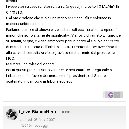
diversi.
Invece stessa accusa, stessa trafila (o quasi) ma esito TOTALMENTE
OPPOSTO.
E allora è palese che ci sia una mano che tiene i fili e colpisce in
maniera unidirezionale.
Parliamo sempre di plusvalenze, calciopoli ecc ma ci sono episodi
minori che sono altamente significativi: Vlahovic chiamato zingaro per
90 minuti, segna, e viene ammonito per un gesto alla curva con tanto
di marcatura a uomo dell'arbitro; Lukaku ammonito per aver risposto
alla curva che insultava viene graziato direttamente dal presidente
FIGC.
Mai vista una roba del genere.
Poi in questi giorni si sono veramente scatenati: twitt lega calcio
imbarazzanti a favore dei neroazzurri, presidente del Senato
scatenato in campo o in tribuna ecc ecc
2
f_everBiancoNera
8036
Joined: 03-Nov-2007
42616 messaggi