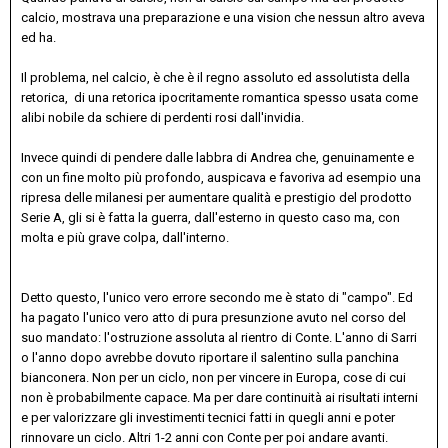
calcio, mostrava una preparazione e una vision che nessun altro aveva
ed ha.
Il problema, nel calcio, è che è il regno assoluto ed assolutista della
retorica, di una retorica ipocritamente romantica spesso usata come
alibi nobile da schiere di perdenti rosi dall'invidia.
Invece quindi di pendere dalle labbra di Andrea che, genuinamente e
con un fine molto più profondo, auspicava e favoriva ad esempio una
ripresa delle milanesi per aumentare qualità e prestigio del prodotto
Serie A, gli si è fatta la guerra, dall'esterno in questo caso ma, con
molta e più grave colpa, dall'interno.
Detto questo, l'unico vero errore secondo me è stato di "campo". Ed
ha pagato l'unico vero atto di pura presunzione avuto nel corso del
suo mandato: l'ostruzione assoluta al rientro di Conte. L'anno di Sarri
o l'anno dopo avrebbe dovuto riportare il salentino sulla panchina
bianconera. Non per un ciclo, non per vincere in Europa, cose di cui
non è probabilmente capace. Ma per dare continuità ai risultati interni
e per valorizzare gli investimenti tecnici fatti in quegli anni e poter
rinnovare un ciclo. Altri 1-2 anni con Conte per poi andare avanti.