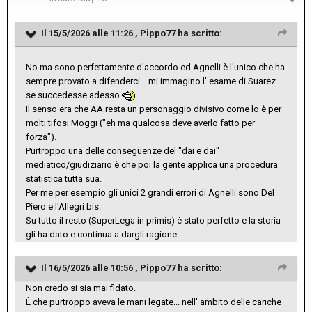
Il 15/5/2026 alle 11:26 ,
Pippo77
ha scritto:
No ma sono perfettamente d'accordo ed Agnelli è l'unico che ha
sempre provato a difenderci....mi immagino l' esame di Suarez
se succedesse adesso
Il senso era che AA resta un personaggio divisivo come lo è per
molti tifosi Moggi ("eh ma qualcosa deve averlo fatto per
forza").
Purtroppo una delle conseguenze del "dai e dai"
mediatico/giudiziario è che poi la gente applica una procedura
statistica tutta sua.
Per me per esempio gli unici 2 grandi errori di Agnelli sono Del
Piero e l'Allegri bis.
Su tutto il resto (SuperLega in primis) è stato perfetto e la storia
gli ha dato e continua a dargli ragione
Il 16/5/2026 alle 10:56 ,
Pippo77
ha scritto:
Non credo si sia mai fidato.
È che purtroppo aveva le mani legate... nell' ambito delle cariche