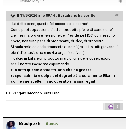
Inviato
May 17
Il 17/5/2026 alle 09:14 ,
Bartaliano
ha scritto:
Hai detto bene, questo è il succo del discorso!
Come puoi appassionarti ad un prodotto pieno di corruzione?
L'ennesima prova è l'elezione del Presidente FIGC; qui nessuno,
ripeto,
nessuno
parla di programmi, di idee, di proposte.
Si parla solo ed esclusivamente di nomi (tra l'altro tutti giovanotti
pieni di entusiasmo e novità organizzative...)
Il calcio in Italia è un prodotto marcio, una delle cose peggiori
che il nostro Paese sta esprimendo.
E in tutto questo contesto, uno che ha grosse
responsabilità e colpe del degrado è sicuramente Elkann
con le sue scelte, il suo operato e la sua regia!
Dal Vangelo secondo Bartaliano.
2
Bradipo76
38439