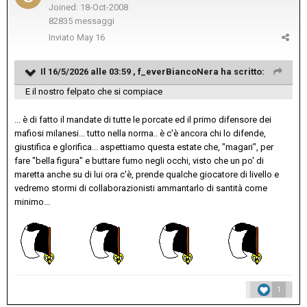
Joined: 18-Oct-2008
82835 messaggi
Inviato
May 16
Il 16/5/2026 alle 03:59 ,
f_everBiancoNera
ha scritto:
E il nostro felpato che si compiace
... è di fatto il mandate di tutte le porcate ed il primo difensore dei
mafiosi milanesi... tutto nella norma.. è c'è ancora chi lo difende,
giustifica e glorifica... aspettiamo questa estate che, "magari", per
fare "bella figura" e buttare fumo negli occhi, visto che un po' di
maretta anche su di lui ora c'è, prende qualche giocatore di livello e
vedremo stormi di collaborazionisti ammantarlo di santità come
minimo...
1