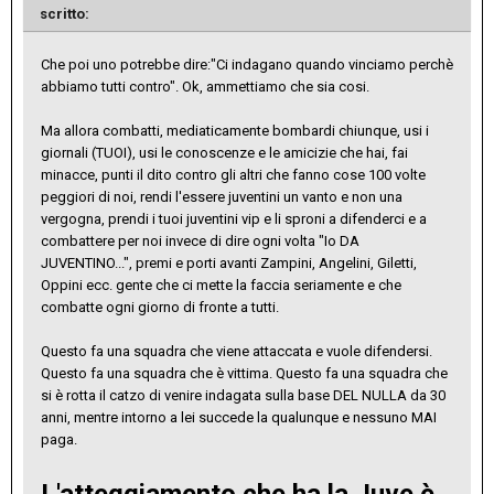
scritto:
Che poi uno potrebbe dire:"Ci indagano quando vinciamo perchè
abbiamo tutti contro". Ok, ammettiamo che sia cosi.
Ma allora combatti, mediaticamente bombardi chiunque, usi i
giornali (TUOI), usi le conoscenze e le amicizie che hai, fai
minacce, punti il dito contro gli altri che fanno cose 100 volte
peggiori di noi, rendi l'essere juventini un vanto e non una
vergogna, prendi i tuoi juventini vip e li sproni a difenderci e a
combattere per noi invece di dire ogni volta "Io DA
JUVENTINO...", premi e porti avanti Zampini, Angelini, Giletti,
Oppini ecc. gente che ci mette la faccia seriamente e che
combatte ogni giorno di fronte a tutti.
Questo fa una squadra che viene attaccata e vuole difendersi.
Questo fa una squadra che è vittima. Questo fa una squadra che
si è rotta il catzo di venire indagata sulla base DEL NULLA da 30
anni, mentre intorno a lei succede la qualunque e nessuno MAI
paga.
L'atteggiamento che ha la Juve è