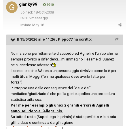
gianky99
9910
Joined: 18-Oct-2008
82835 messaggi
Inviato
May 16
Il 15/5/2026 alle 11:26 ,
Pippo77
ha scritto:
No ma sono perfettamente d'accordo ed Agnelli è l'unico che ha
sempre provato a difenderci....mi immagino l' esame di Suarez
se succedesse adesso
Il senso era che AA resta un personaggio divisivo come lo è per
molti tifosi Moggi ("eh ma qualcosa deve averlo fatto per
forza").
Purtroppo una delle conseguenze del "dai e dai"
mediatico/giudiziario è che poi la gente applica una procedura
statistica tutta sua.
Per me per esempio gli unici 2 grandi errori di Agnelli
sono Del Piero e l'Allegri bis.
Su tutto il resto (SuperLega in primis) è stato perfetto e la storia
gli ha dato e continua a dargli ragione