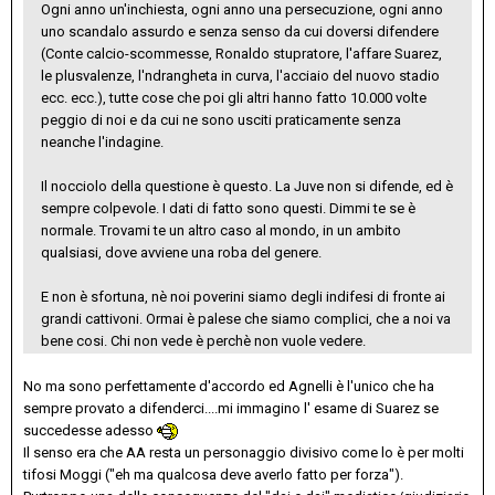
Ogni anno un'inchiesta, ogni anno una persecuzione, ogni anno
uno scandalo assurdo e senza senso da cui doversi difendere
(Conte calcio-scommesse, Ronaldo stupratore, l'affare Suarez,
le plusvalenze, l'ndrangheta in curva, l'acciaio del nuovo stadio
ecc. ecc.), tutte cose che poi gli altri hanno fatto 10.000 volte
peggio di noi e da cui ne sono usciti praticamente senza
neanche l'indagine.
Il nocciolo della questione è questo. La Juve non si difende, ed è
sempre colpevole. I dati di fatto sono questi. Dimmi te se è
normale. Trovami te un altro caso al mondo, in un ambito
qualsiasi, dove avviene una roba del genere.
E non è sfortuna, nè noi poverini siamo degli indifesi di fronte ai
grandi cattivoni. Ormai è palese che siamo complici, che a noi va
bene cosi. Chi non vede è perchè non vuole vedere.
No ma sono perfettamente d'accordo ed Agnelli è l'unico che ha
sempre provato a difenderci....mi immagino l' esame di Suarez se
succedesse adesso
Il senso era che AA resta un personaggio divisivo come lo è per molti
tifosi Moggi ("eh ma qualcosa deve averlo fatto per forza").