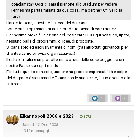
conclamata? Oggi ci sarà il pienone allo Stadium per vedere
l'ennesima partita falsata da qualcosa...ma perché? Chi ve lo fa
fare?
Hai detto bene, questo è il succo del discorso!
Come puoi appassionarti ad un prodotto pieno di corruzione?
L'ennesima prova è l'elezione del Presidente FIGC; qui nessuno, ripeto,
nessuno
parla di programmi, di idee, di proposte.
Si parla solo ed esclusivamente di nomi (tra l'altro tutti giovanotti pieni
di entusiasmo e novità organizzative...)
Il calcio in Italia è un prodotto marcio, una delle cose peggiori che il
nostro Paese sta esprimendo.
E in tutto questo contesto, uno che ha grosse responsabilità e colpe
del degrado è sicuramente Elkann con le sue scelte, il suo operato e la
sua regia!
1
2
Elkannopoli 2006 e 2023
1072
Joined: 12-Dec-2008
1914 messaggi