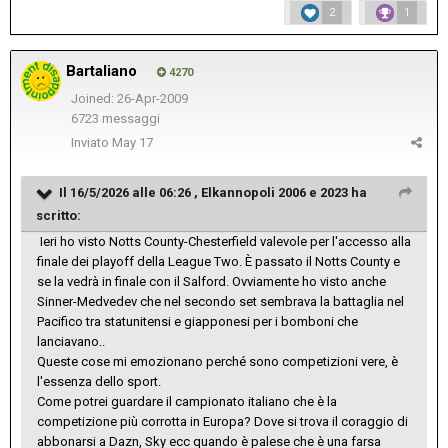
2
1
Bartaliano
4270
Joined: 26-Apr-2009
6723 messaggi
Inviato
May 17
Il 16/5/2026 alle 06:26 ,
Elkannopoli 2006 e 2023
ha
scritto:
Ieri ho visto Notts County-Chesterfield valevole per l'accesso alla
finale dei playoff della League Two. È passato il Notts County e
se la vedrà in finale con il Salford. Ovviamente ho visto anche
Sinner-Medvedev che nel secondo set sembrava la battaglia nel
Pacifico tra statunitensi e giapponesi per i bomboni che
lanciavano..
Queste cose mi emozionano perché sono competizioni vere, è
l'essenza dello sport.
Come potrei guardare il campionato italiano che è la
competizione più corrotta in Europa? Dove si trova il coraggio di
abbonarsi a Dazn, Sky ecc quando è palese che è una farsa