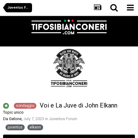
Juventus Forum
Voi e La Juve di John Elkann
sondaggio
Topic unico
Da
Gelone
,
July 7, 2023
in
Juventus Forum
juventus
elkann