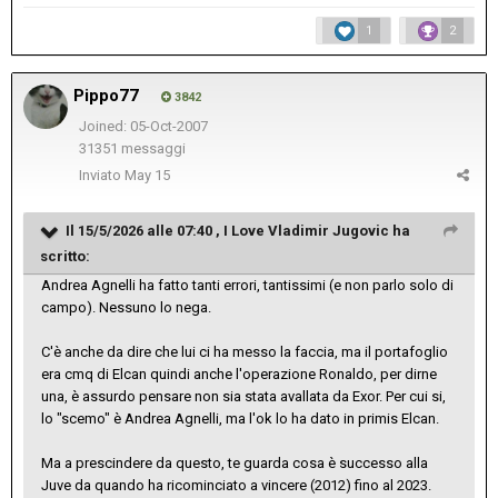
1
2
Pippo77
3842
Joined: 05-Oct-2007
31351 messaggi
Inviato
May 15
Il 15/5/2026 alle 07:40 ,
I Love Vladimir Jugovic
ha
scritto:
Andrea Agnelli ha fatto tanti errori, tantissimi (e non parlo solo di
campo). Nessuno lo nega.
C'è anche da dire che lui ci ha messo la faccia, ma il portafoglio
era cmq di Elcan quindi anche l'operazione Ronaldo, per dirne
una, è assurdo pensare non sia stata avallata da Exor. Per cui si,
lo "scemo" è Andrea Agnelli, ma l'ok lo ha dato in primis Elcan.
Ma a prescindere da questo, te guarda cosa è successo alla
Juve da quando ha ricominciato a vincere (2012) fino al 2023.