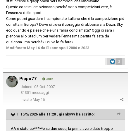
statunitensi e giapponesi per i bomboni che lanciavano..
Queste cose mi emozionano perché sono competizioni vere, è
l'essenza dello sport.
Come potrei guardare il campionato italiano che è la competizione più
corrotta in Europa? Dove si trova il coraggio di abbonarsi a Dazn, Sky
ecc quando è palese che è una farsa conclamata? Oggi ci sarà il
pienone allo Stadium per vedere l'ennesima partita falsata da
qualcosa...ma perché? Chi ve lo fa fare?
Modificato
May 16
da Elkannopoli 2006 e 2023
2
Pippo77
3842
Joined: 05-Oct-2007
31351 messaggi
Inviato
May 16
Il 15/5/2026 alle 11:20 ,
gianky99
ha scritto:
AA è stato co*****e su due cose, la prima avere dato troppo