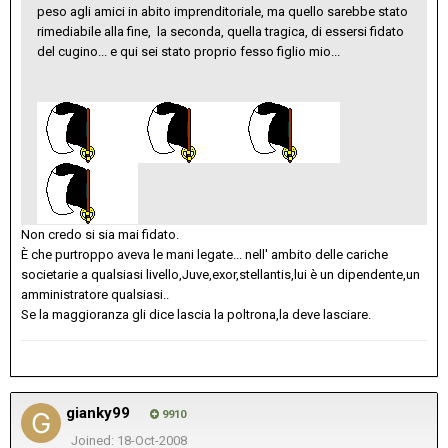
peso agli amici in abito imprenditoriale, ma quello sarebbe stato
rimediabile alla fine, la seconda, quella tragica, di essersi fidato
del cugino... e qui sei stato proprio fesso figlio mio...
Non credo si sia mai fidato.
È che purtroppo aveva le mani legate... nell' ambito delle cariche
societarie a qualsiasi livello,Juve,exor,stellantis,lui è un dipendente,un
amministratore qualsiasi..
Se la maggioranza gli dice lascia la poltrona,la deve lasciare.
gianky99
9910
Joined: 18-Oct-2008