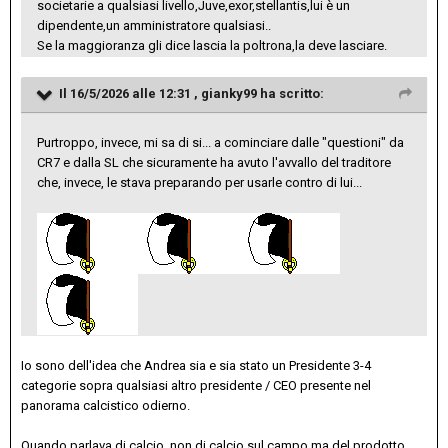
societarie a qualsiasi livello,Juve,exor,stellantis,lui è un
dipendente,un amministratore qualsiasi..
Se la maggioranza gli dice lascia la poltrona,la deve lasciare.
Il 16/5/2026 alle 12:31 ,
gianky99
ha scritto:
Purtroppo, invece, mi sa di si... a cominciare dalle "questioni" da
CR7 e dalla SL che sicuramente ha avuto l'avvallo del traditore
che, invece, le stava preparando per usarle contro di lui...
Io sono dell'idea che Andrea sia e sia stato un Presidente 3-4
categorie sopra qualsiasi altro presidente / CEO presente nel
panorama calcistico odierno.
Quando parlava di calcio, non di calcio sul campo ma del prodotto