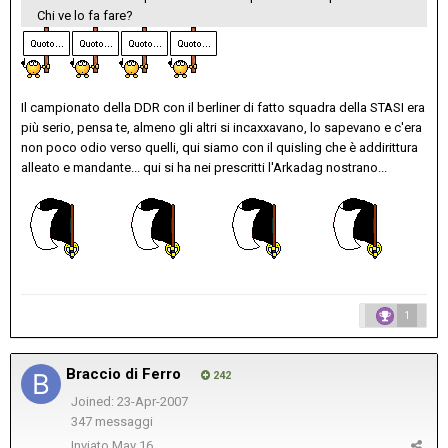
Chi ve lo fa fare?
Il campionato della DDR con il berliner di fatto squadra della STASI era
più serio, pensa te, almeno gli altri si incaxxavano, lo sapevano e c'era
non poco odio verso quelli, qui siamo con il quisling che è addirittura
alleato e mandante... qui si ha nei prescritti l'Arkadag nostrano...
1
Braccio di Ferro
242
Joined: 23-Apr-2007
347 messaggi
Inviato
May 16