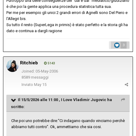
Purtroppo una delle conseguenze del "dai e dai" mediatico/giudiziario
è che poi la gente applica una procedura statistica tutta sua.
Per me per esempio gli unici 2 grandi errori di Agnelli sono Del Piero e
l'Allegri bis.
Su tutto il resto (SuperLega in primis) è stato perfetto e la storia gli ha
dato e continua a dargli ragione
3
Ritchieb
5143
Joined: 05-May-2006
8589 messaggi
Inviato
May 15
Il 15/5/2026 alle 11:00 ,
I Love Vladimir Jugovic
ha
scritto:
Che poi uno potrebbe dire:"Ci indagano quando vinciamo perchè
abbiamo tutti contro". Ok, ammettiamo che sia cosi.