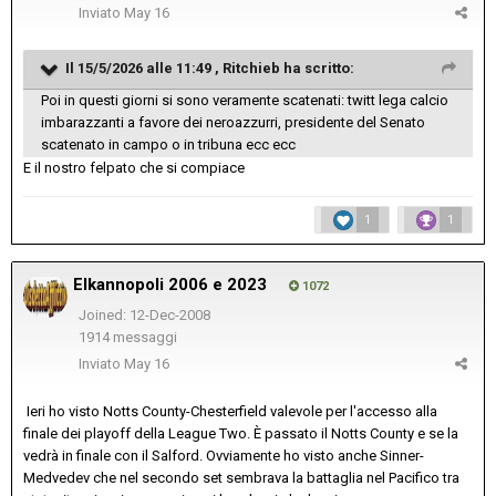
Inviato
May 16
Il 15/5/2026 alle 11:49 ,
Ritchieb
ha scritto:
Poi in questi giorni si sono veramente scatenati: twitt lega calcio
imbarazzanti a favore dei neroazzurri, presidente del Senato
scatenato in campo o in tribuna ecc ecc
E il nostro felpato che si compiace
1
1
Elkannopoli 2006 e 2023
1072
Joined: 12-Dec-2008
1914 messaggi
Inviato
May 16
Ieri ho visto Notts County-Chesterfield valevole per l'accesso alla
finale dei playoff della League Two. È passato il Notts County e se la
vedrà in finale con il Salford. Ovviamente ho visto anche Sinner-
Medvedev che nel secondo set sembrava la battaglia nel Pacifico tra