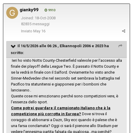
gianky99
9910
Joined: 18-Oct-2008
82835 messaggi
Inviato
May 16
Il 16/5/2026 alle 06:26 ,
Elkannopoli 2006 e 2023
ha
scritto:
Ieri ho visto Notts County-Chesterfield valevole per l'accesso alla
finale dei playoff della League Two. È passato il Notts County e
se la vedrà in finale con il Salford. Ovviamente ho visto anche
Sinner-Medvedev che nel secondo set sembrava la battaglia nel
Pacifico tra statunitensi e giapponesi per i bomboni che
lanciavano..
Queste cose mi emozionano perché sono competizioni vere, è
l'essenza dello sport.
Come potrei guardare il campionato italiano che è la
competizione più corrotta in Europa?
Dove si trova il
coraggio di abbonarsi a Dazn, Sky ecc quando è palese che è
una farsa conclamata? Oggi ci sarà il pienone allo Stadium per
vedere l'ennesima partita falsata da qualcosa...ma perché?