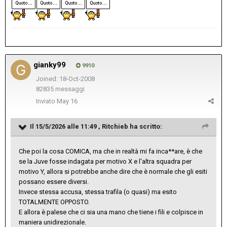
gianky99
9910
Joined: 18-Oct-2008
82835 messaggi
Inviato
May 16
Il 15/5/2026 alle 11:49 ,
Ritchieb
ha scritto:
Che poi la cosa COMICA, ma che in realtà mi fa inca**are, è che
se la Juve fosse indagata per motivo X e l'altra squadra per
motivo Y, allora si potrebbe anche dire che è normale che gli esiti
possano essere diversi.
Invece stessa accusa, stessa trafila (o quasi) ma esito
TOTALMENTE OPPOSTO.
E allora è palese che ci sia una mano che tiene i fili e colpisce in
maniera unidirezionale.