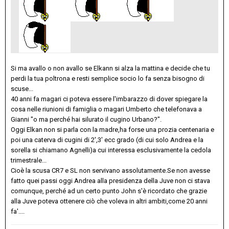
Si ma avallo o non avallo se Elkann si alza la mattina e decide che tu
perdi la tua poltrona e resti semplice socio lo fa senza bisogno di
scuse...
40 anni fa magari ci poteva essere l'imbarazzo di dover spiegare la
cosa nelle riunioni di famiglia o magari Umberto che telefonava a
Gianni "o ma perché hai silurato il cugino Urbano?".
Oggi Elkan non si parla con la madre,ha forse una prozia centenaria e
poi una caterva di cugini di 2',3' ecc grado (di cui solo Andrea e la
sorella si chiamano Agnelli)a cui interessa esclusivamente la cedola
trimestrale...
Cioè la scusa CR7 e SL non servivano assolutamente.Se non avesse
fatto quei passi oggi Andrea alla presidenza della Juve non ci stava
comunque, perché ad un certo punto John s'è ricordato che grazie
alla Juve poteva ottenere ciò che voleva in altri ambiti,come 20 anni
fa'....