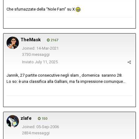
Che sfumazzate della “Nole Fam” su X
TheMask
2167
Joined: 14-Mar-2021
3730 messaggi
Inviato
July 11, 2025
Jannik, 27 partite consecutive negli slam , domenica saranno 28.
Lo so: è una classifica alla Galliani, ma fa impressione comunque…
zlafe
150
Joined: 05-Sep-2006
2834 messaggi