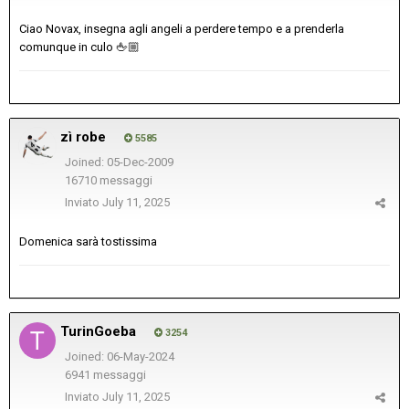
Ciao Novax, insegna agli angeli a perdere tempo e a prenderla
comunque in culo
🖕🏼
zì robe
5585
Joined: 05-Dec-2009
16710 messaggi
Inviato
July 11, 2025
Domenica sarà tostissima
TurinGoeba
3254
Joined: 06-May-2024
6941 messaggi
Inviato
July 11, 2025