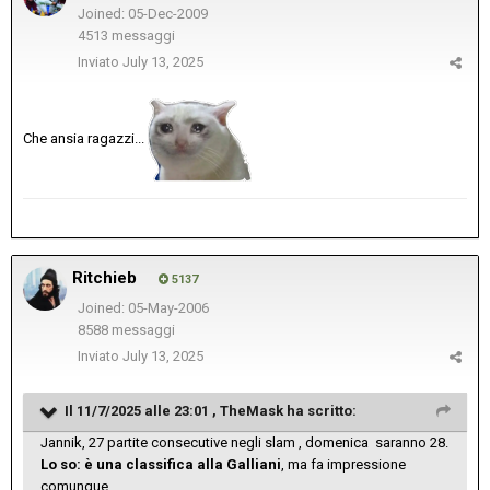
Joined: 05-Dec-2009
4513 messaggi
Inviato
July 13, 2025
Che ansia ragazzi...
Ritchieb
5137
Joined: 05-May-2006
8588 messaggi
Inviato
July 13, 2025
Il 11/7/2025 alle 23:01 ,
TheMask
ha scritto:
Jannik, 27 partite consecutive negli slam , domenica saranno 28.
Lo so: è una classifica alla Galliani
, ma fa impressione
comunque…