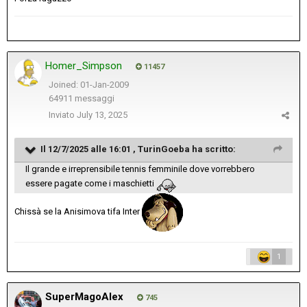
Homer_Simpson
11457
Joined: 01-Jan-2009
64911 messaggi
Inviato
July 13, 2025
Il 12/7/2025 alle 16:01 ,
TurinGoeba
ha scritto:
Il grande e irreprensibile tennis femminile dove vorrebbero
essere pagate come i maschietti
Chissà se la Anisimova tifa Inter
1
SuperMagoAlex
745