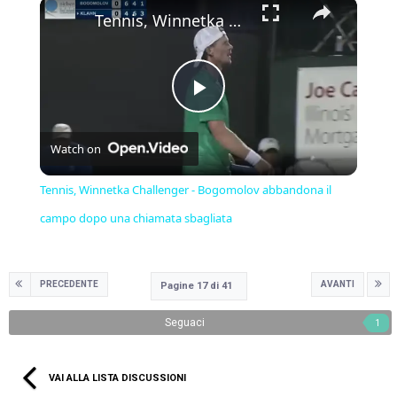
×
Tennis, Winnetka Challenger - Bogomolov abbandona il campo dopo una chiamata sbagliata
Play
Watch on
Video
Tennis, Winnetka Challenger - Bogomolov abbandona il
campo dopo una chiamata sbagliata
PRECEDENTE
AVANTI
Pagine 17 di 41
Seguaci
1
VAI ALLA LISTA DISCUSSIONI