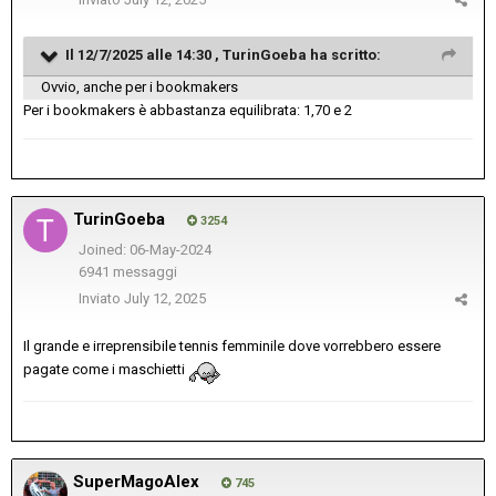
Il 12/7/2025 alle 14:30 ,
TurinGoeba
ha scritto:
Ovvio, anche per i bookmakers
Per i bookmakers è abbastanza equilibrata: 1,70 e 2
TurinGoeba
3254
Joined: 06-May-2024
6941 messaggi
Inviato
July 12, 2025
Il grande e irreprensibile tennis femminile dove vorrebbero essere
pagate come i maschietti
SuperMagoAlex
745