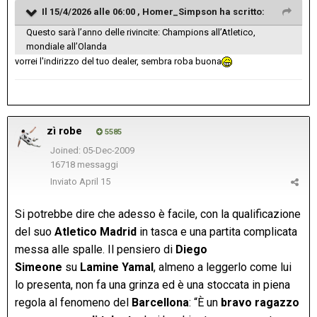
Il 15/4/2026 alle 06:00 ,
Homer_Simpson
ha scritto:
Questo sarà l’anno delle rivincite: Champions all’Atletico,
mondiale all’Olanda
vorrei l'indirizzo del tuo dealer, sembra roba buona
zì robe
5585
Joined: 05-Dec-2009
16718 messaggi
Inviato
April 15
Si potrebbe dire che adesso è facile, con la qualificazione
del suo
Atletico Madrid
in tasca e una partita complicata
messa alle spalle. Il pensiero di
Diego
Simeone
su
Lamine Yamal
, almeno a leggerlo come lui
lo presenta, non fa una grinza ed è una stoccata in piena
regola al fenomeno del
Barcellona
: “È un
bravo ragazzo