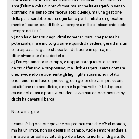
anni (l'ultima volta ci riprovò xavi, ma anche lui esagerò in senso
contrario, nel senso che faceva solo quello), ma una gestione
della palla sarebbe buona ogni tanto per far rifiatare i giocatori,
mentre il barcellona di flick va sempre a mille e fisicamente cede
sempre nei finali
2) non ha difensori degni di tal nome : Cubarsi che per me ha
potenziale, ma è molto giovane e quindi da vedere, gerard martin
è na pippa al sugo, lo stesso kunde buono in spinta, ma
difensivamente è scadentello
3) l'atteggiamento in campo, è troppo spregiudicato. Io amo il
calcio offensivo e propositivo, ma Flick esagera, senza contare
che, rivedendo velocemente gli highlights stasera, ho notato
errori enormi in fase di pressing, con gente che va in pressione
ed altri che restano dietro, e non è la prima volta, infatti questo
causa gol quasi a porta vuota degli avversari ed occasioni easy
di chi ha davanti il barca
Note a margine :
- Yamal è il giocatore giovane più promettente che c'è al mondo,
ma ha un limite, non sa gestirsi in campo, vuole sempre andare a
mille pure lui, col risultato di perdere lucidità nei finali di gara. Se