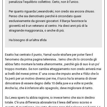
penalizza l'equilibrio collettivo. Certo, non è l'unico.
Per quanto riguarda Lewandoski, non credo sia ancora chiuso.
Penso che sia demotivato perché è circondato quasi
esclusivamente da giovani giocatori. Il Barça favorisce la
gioventù ed è un veterano al centro. Ha dieci anni più di la
stragrande maggioranza, o anche di più.
Ha bisogno di un'altra sfida
Esatto hai centrato il punto, Yamal vuole strafare per poter fare il
fenomeno da prima pagina televisiva... temo che chi lo circonda gli
abbia fatto montare la testa ulteriormente , perchè già di suo è un po'
troppo montato. Se non cambia atteggiamento non credo arriverà mai
ai livelli del messi prime. E' una cosa che imputo anche a Yldiz che lo
fa però per un motivo diverso per me, il turco ha la smania di dover
dimostrare di essere degno della 10 della juve e a volte si perde.
Anche lui, che è inferiore allo spagnolo, deve migliorare di tanto.
Su Lewa spero tu abbia ragione, io invece temo che sia in declino
totale. C'è una differenza abissale tra il lewa dell'anno scorso e