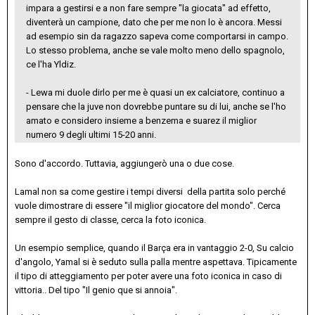
impara a gestirsi e a non fare sempre "la giocata" ad effetto,
diventerà un campione, dato che per me non lo è ancora. Messi
ad esempio sin da ragazzo sapeva come comportarsi in campo.
Lo stesso problema, anche se vale molto meno dello spagnolo,
ce l'ha Yldiz.
- Lewa mi duole dirlo per me è quasi un ex calciatore, continuo a
pensare che la juve non dovrebbe puntare su di lui, anche se l'ho
amato e considero insieme a benzema e suarez il miglior
numero 9 degli ultimi 15-20 anni.
Sono d'accordo. Tuttavia, aggiungerò una o due cose.
Lamal non sa come gestire i tempi diversi della partita solo perché
vuole dimostrare di essere "il miglior giocatore del mondo". Cerca
sempre il gesto di classe, cerca la foto iconica.
Un esempio semplice, quando il Barça era in vantaggio 2-0, Su calcio
d'angolo, Yamal si è seduto sulla palla mentre aspettava. Tipicamente
il tipo di atteggiamento per poter avere una foto iconica in caso di
vittoria.. Del tipo "Il genio que si annoia".