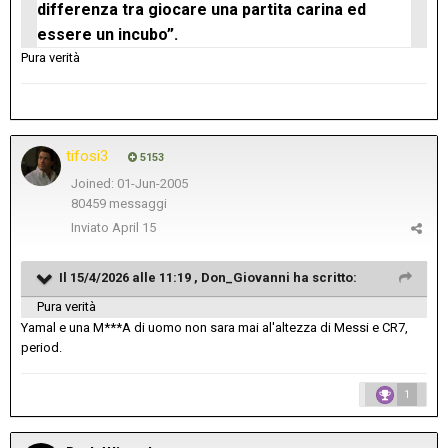
differenza tra giocare una partita carina ed
essere un incubo”.
Pura verità
tifosi3
5153
Joined: 01-Jun-2005
80459 messaggi
Inviato
April 15
Il 15/4/2026 alle 11:19 ,
Don_Giovanni
ha scritto:
Pura verità
Yamal e una M***A di uomo non sara mai al'altezza di Messi e CR7,
period.
1