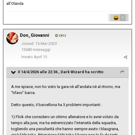
all’Olanda
1
Don_Giovanni
5813
Joined: 15-Mar-2023
13680 messaggi
Inviato
April 15
Il 14/4/2026 alle 22:36 ,
Dark Wizard
ha scritto:
A me spiace, non ho visto la gara nè all'andata nè al ritorno, ma
"tifavo" barca.
Detto questo, il barcellona ha 3 problemi importanti
:
1) Flick che considero un ottimo allenatore e lo avrei voluto da
tempo alla juve, ma ha estremizzato l'intensità della squadra,
togliendo una peculiarità che hanno sempre avuto i blaugrana,
cioè il tiki taka. Attenzione il tiki taka il barca non lo fa da tanti