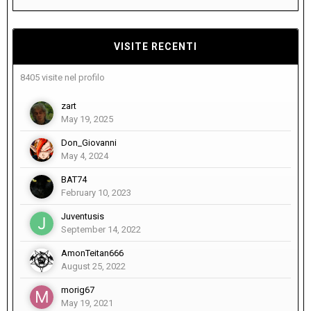
VISITE RECENTI
8405 visite nel profilo
zart
May 19, 2025
Don_Giovanni
May 4, 2024
BAT74
February 10, 2023
Juventusis
September 14, 2022
AmonTeitan666
August 25, 2022
morig67
May 19, 2021