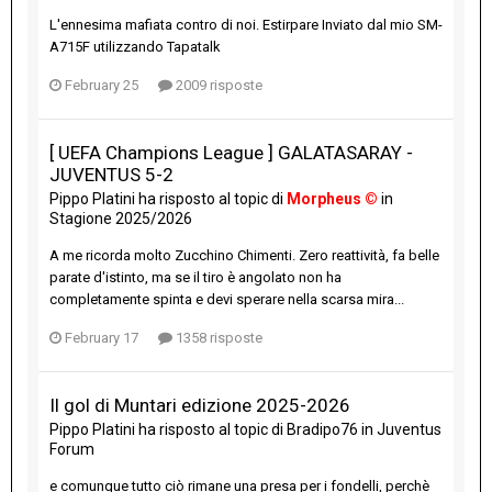
L'ennesima mafiata contro di noi. Estirpare Inviato dal mio SM-
A715F utilizzando Tapatalk
February 25
2009 risposte
[ UEFA Champions League ] GALATASARAY -
JUVENTUS 5-2
Pippo Platini
ha risposto al topic di
Morpheus ©
in
Stagione 2025/2026
A me ricorda molto Zucchino Chimenti. Zero reattività, fa belle
parate d'istinto, ma se il tiro è angolato non ha
completamente spinta e devi sperare nella scarsa mira...
February 17
1358 risposte
Il gol di Muntari edizione 2025-2026
Pippo Platini
ha risposto al topic di
Bradipo76
in
Juventus
Forum
e comunque tutto ciò rimane una presa per i fondelli, perchè