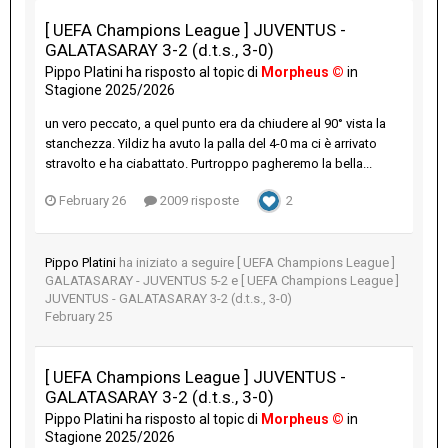
[ UEFA Champions League ] JUVENTUS -
GALATASARAY 3-2 (d.t.s., 3-0)
Pippo Platini
ha risposto al topic di
Morpheus ©
in
Stagione 2025/2026
un vero peccato, a quel punto era da chiudere al 90° vista la
stanchezza. Yildiz ha avuto la palla del 4-0 ma ci è arrivato
stravolto e ha ciabattato. Purtroppo pagheremo la bella...
February 26
2009 risposte
2
Pippo Platini
ha iniziato a seguire
[ UEFA Champions League ]
GALATASARAY - JUVENTUS 5-2
e
[ UEFA Champions League ]
JUVENTUS - GALATASARAY 3-2 (d.t.s., 3-0)
February 25
[ UEFA Champions League ] JUVENTUS -
GALATASARAY 3-2 (d.t.s., 3-0)
Pippo Platini
ha risposto al topic di
Morpheus ©
in
Stagione 2025/2026