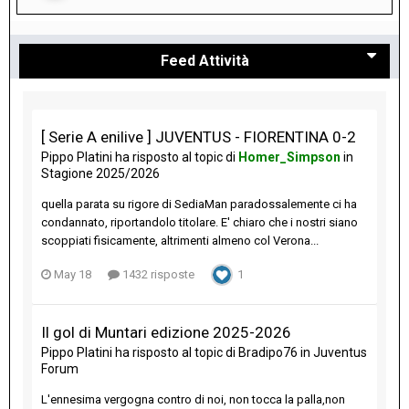
Feed Attività
[ Serie A enilive ] JUVENTUS - FIORENTINA 0-2
Pippo Platini
ha risposto al topic di
Homer_Simpson
in
Stagione 2025/2026
quella parata su rigore di SediaMan paradossalemente ci ha
condannato, riportandolo titolare. E' chiaro che i nostri siano
scoppiati fisicamente, altrimenti almeno col Verona...
May 18
1432 risposte
1
Il gol di Muntari edizione 2025-2026
Pippo Platini
ha risposto al topic di
Bradipo76
in
Juventus
Forum
L'ennesima vergogna contro di noi, non tocca la palla,non