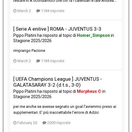
restare in A ricordiamoci che chi fa i calendari è tale Andrea...
March 2
1184 risposte
[ Serie A enilive ] ROMA - JUVENTUS 3-3
Pippo Platini
ha risposto al topic di
Homer_Simpson
in
Stagione 2025/2026
rimpiango Pacione
March 2
1184 risposte
[ UEFA Champions League ] JUVENTUS -
GALATASARAY 3-2 (d.t.s., 3-0)
Pippo Platini
ha risposto al topic di
Morpheus ©
in
Stagione 2025/2026
per me anche se avesse segnato un goal l'avremmo preso ai
supplementari. E' più inaccettabile l'errore di Adzic
February 26
2009 risposte