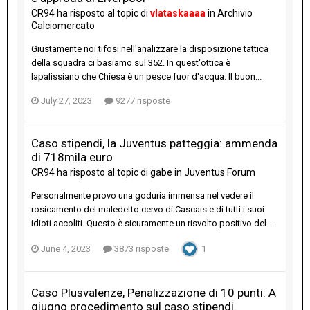
CR94
ha risposto al topic di
vlataskaaaa
in
Archivio
Calciomercato
Giustamente noi tifosi nell'analizzare la disposizione tattica
della squadra ci basiamo sul 352. In quest'ottica è
lapalissiano che Chiesa è un pesce fuor d'acqua. Il buon...
July 27, 2023
9277 risposte
Caso stipendi, la Juventus patteggia: ammenda
di 718mila euro
CR94
ha risposto al topic di
gabe
in
Juventus Forum
Personalmente provo una goduria immensa nel vedere il
rosicamento del maledetto cervo di Cascais e di tutti i suoi
idioti accoliti. Questo è sicuramente un risvolto positivo del...
June 4, 2023
3873 risposte
1
Caso Plusvalenze, Penalizzazione di 10 punti. A
giugno procedimento sul caso stipendi.