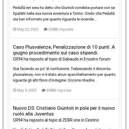
Pedullà ieri sera ha detto che Giuntoli vorrebbe portare con se
Spaletti nella sua nuova avventura a Torino. Credo che Pedullà
sia ben informato per quanto riguarda le vicende...
May 20, 2023
33882 risposte
Caso Plusvalenze, Penalizzazione di 10 punti. A
giugno procedimento sul caso stipendi.
CR94
ha risposto al topic di
Sabaudo
in
Il nostro forum
Stai facendo un po' di confusione. Tralasciando il discorso
plusvalenze, non vi è stato alcun spacchettamento per quanto
riguarda gli altri filoni d'indagine. Occorre ribadire...
May 9, 2023
33882 risposte
Nuovo DS: Cristiano Giuntoli in pole per il nuovo
ruolo alla Juventus
CR94
ha risposto al topic di
ZEBR one
in
Cestino