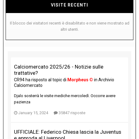
VISITE RECENTI
Il blocco dei visitatori recenti è disabilitato e non viene mostrato ad
altri utenti.
Calciomercato 2025/26 - Notizie sulle
trattative?
CR94
ha risposto al topic di
Morpheus ©
in
Archivio
Calciomercato
Djalo sosterrà le visite mediche mercoledì. Occorre avere
pazienza
January 15, 2024
35847 risposte
UFFICIALE: Federico Chiesa lascia la Juventus
e approda al Liverpool