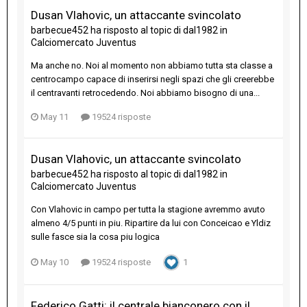
Dusan Vlahovic, un attaccante svincolato
barbecue452
ha risposto al topic di
dal1982
in
Calciomercato Juventus
Ma anche no. Noi al momento non abbiamo tutta sta classe a
centrocampo capace di inserirsi negli spazi che gli creerebbe
il centravanti retrocedendo. Noi abbiamo bisogno di una...
May 11
19524 risposte
Dusan Vlahovic, un attaccante svincolato
barbecue452
ha risposto al topic di
dal1982
in
Calciomercato Juventus
Con Vlahovic in campo per tutta la stagione avremmo avuto
almeno 4/5 punti in piu. Ripartire da lui con Conceicao e Yldiz
sulle fasce sia la cosa piu logica
May 10
19524 risposte
1
Federico Gatti: il centrale bianconero con il