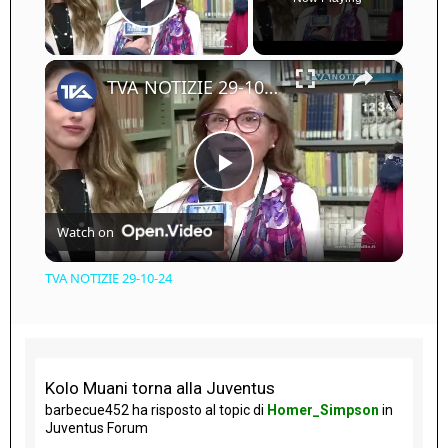
Play Video
×
TVA NOTIZIE 29-10-24
Play
Watch on
Video
TVA NOTIZIE 29-10-24
Kolo Muani torna alla Juventus
barbecue452
ha risposto al topic di
Homer_Simpson
in
Juventus Forum