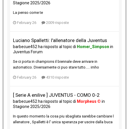
Stagione 2025/2026
La penso come te
February 26
2009 risposte
Luciano Spalletti: l'allenatore della Juventus
barbecue452
ha risposto al topic di
Homer_Simpson
in
Juventus Forum
Se ci porta in champions il biennale deve arrivare in
automatico. Diversamente ci puo stare tutto..... imho
February 26
4310 risposte
[ Serie A enilive ] JUVENTUS - COMO 0-2
barbecue452
ha risposto al topic di
Morpheus ©
in
Stagione 2025/2026
In questo momento la cosa piu sbagliata sarebbe cambiare l
allenatore , Spalletti è l' unica speranza per uscire dalla buca