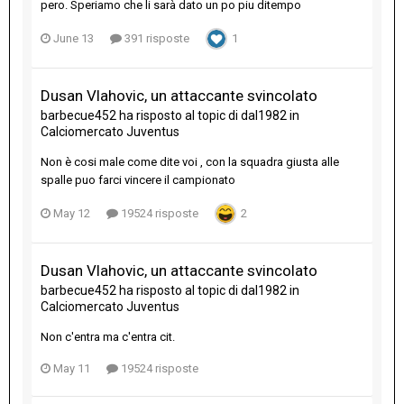
pero. Speriamo che li sarà dato un po piu ditempo
June 13
391 risposte
1
Dusan Vlahovic, un attaccante svincolato
barbecue452
ha risposto al topic di
dal1982
in
Calciomercato Juventus
Non è cosi male come dite voi , con la squadra giusta alle
spalle puo farci vincere il campionato
May 12
19524 risposte
2
Dusan Vlahovic, un attaccante svincolato
barbecue452
ha risposto al topic di
dal1982
in
Calciomercato Juventus
Non c'entra ma c'entra cit.
May 11
19524 risposte