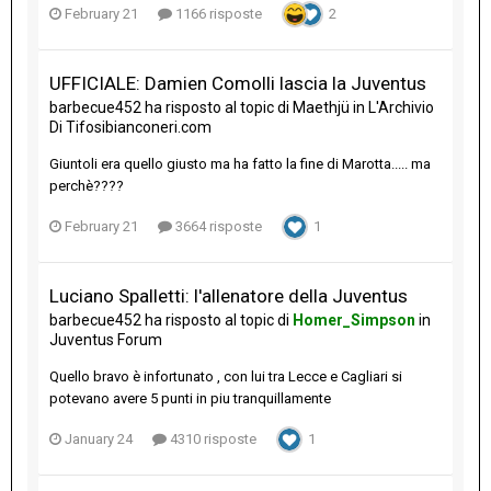
February 21
1166 risposte
2
UFFICIALE: Damien Comolli lascia la Juventus
barbecue452
ha risposto al topic di
Maethjü
in
L'Archivio
Di Tifosibianconeri.com
Giuntoli era quello giusto ma ha fatto la fine di Marotta..... ma
perchè????
February 21
3664 risposte
1
Luciano Spalletti: l'allenatore della Juventus
barbecue452
ha risposto al topic di
Homer_Simpson
in
Juventus Forum
Quello bravo è infortunato , con lui tra Lecce e Cagliari si
potevano avere 5 punti in piu tranquillamente
January 24
4310 risposte
1