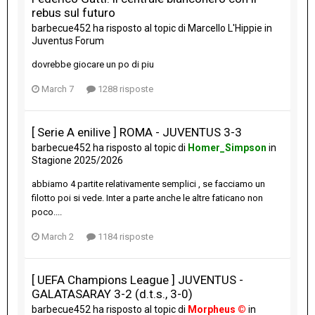
rebus sul futuro
barbecue452
ha risposto al topic di
Marcello L'Hippie
in
Juventus Forum
dovrebbe giocare un po di piu
March 7
1288 risposte
[ Serie A enilive ] ROMA - JUVENTUS 3-3
barbecue452
ha risposto al topic di
Homer_Simpson
in
Stagione 2025/2026
abbiamo 4 partite relativamente semplici , se facciamo un
filotto poi si vede. Inter a parte anche le altre faticano non
poco....
March 2
1184 risposte
[ UEFA Champions League ] JUVENTUS -
GALATASARAY 3-2 (d.t.s., 3-0)
barbecue452
ha risposto al topic di
Morpheus ©
in