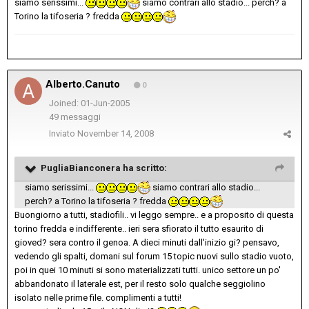
siamo serissimi...
siamo contrari allo stadio... perch? a
Torino la tifoseria ? fredda
Alberto.Canuto
0
Joined: 01-Jun-2005
49 messaggi
Inviato
November 14, 2008
PugliaBianconera ha scritto:
siamo serissimi...
siamo contrari allo stadio...
perch? a Torino la tifoseria ? fredda
Buongiorno a tutti, stadiofili.. vi leggo sempre.. e a proposito di questa
torino fredda e indifferente.. ieri sera sfiorato il tutto esaurito di
gioved? sera contro il genoa. A dieci minuti dall'inizio gi? pensavo,
vedendo gli spalti, domani sul forum 15 topic nuovi sullo stadio vuoto,
poi in quei 10 minuti si sono materializzati tutti. unico settore un po'
abbandonato il laterale est, per il resto solo qualche seggiolino
isolato nelle prime file. complimenti a tutti!