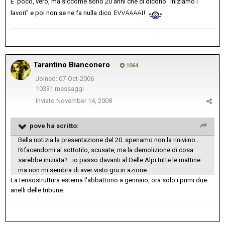
E' poco, vero, ma siccome sono 20 anni che ci dicono "iniziamo i
lavori" e poi non se ne fa nulla dico
Tarantino Bianconero
1064
Joined: 07-Oct-2006
10331 messaggi
Inviato
November 14, 2008
pove ha scritto:
Bella notizia la presentazione del 20..speriamo non la riniviino...
Rifacendomi al sottotilo, scusate, ma la demolizione di cosa
sarebbe iniziata?...io passo davanti al Delle Alpi tutte le mattine
ma non mi sembra di aver visto gru in azione..
La tensostruttura esterna l'abbattono a gennaio, ora solo i primi due
anelli delle tribune.