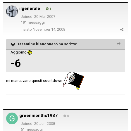
ilgenerale
1
Joined: 20-Mar-2007
191 messaggi
Inviato
November 14, 2008
Tarantino bianconero ha scritto:
Aggiorno
-6
mi mancavano questi countdown
greenmonths1987
0
Joined: 20-Jun-2008
51 messaggi