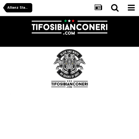
Allianz Stadium & Places: archivio costruzione