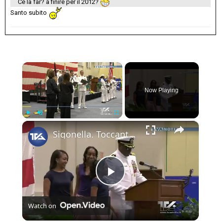
Ce la far? a finire per il 2012?
Santo subito
×
Now Playing
×
Play
Unmute
Fullscreen
Sigonella. Toccante cerimonia nella base militare americana per l’insediamento del nuovo comandante
Play
Watch on
Video