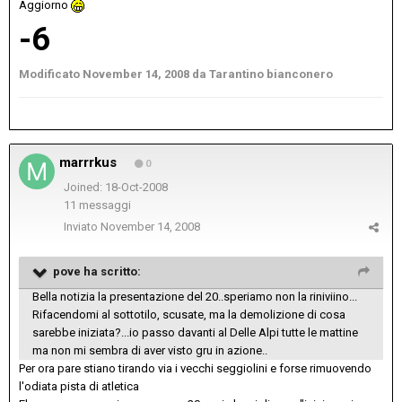
Aggiorno
-6
Modificato
November 14, 2008
da Tarantino bianconero
marrrkus
0
Joined: 18-Oct-2008
11 messaggi
Inviato
November 14, 2008
pove ha scritto:
Bella notizia la presentazione del 20..speriamo non la riniviino...
Rifacendomi al sottotilo, scusate, ma la demolizione di cosa
sarebbe iniziata?...io passo davanti al Delle Alpi tutte le mattine
ma non mi sembra di aver visto gru in azione..
Per ora pare stiano tirando via i vecchi seggiolini e forse rimuovendo
l'odiata pista di atletica