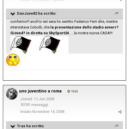
DanJuve82 ha scritto:
confermo!!! anch'io ieri sera ho sentito Federico Ferri dire, mentre
intervistava Cobolli, che
la presentazione dello stadio avverr?
Gioved? in diretta su SkySport24
......la nostra nuova CASA!!!
uno juventino a roma
1563
Joined: 11-Jun-2008
50781 messaggi
Inviato
November 14, 2008
Trax ha scritto: