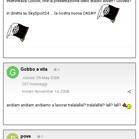
intervistava Cobolli, che la presentazione dello stadio avverr? Gioved?
in diretta su SkySport24......la nostra nuova CASA!!!
Gobbo a vita
0
Joined: 05-May-2006
267 messaggi
Inviato
November 14, 2008
andiam andiam andiamo a lavorar tralalallal? tralalallal? lall? lall?
pove
0