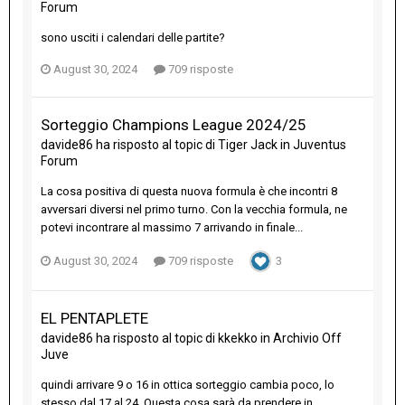
Forum
sono usciti i calendari delle partite?
August 30, 2024
709 risposte
Sorteggio Champions League 2024/25
davide86
ha risposto al topic di
Tiger Jack
in
Juventus
Forum
La cosa positiva di questa nuova formula è che incontri 8
avversari diversi nel primo turno. Con la vecchia formula, ne
potevi incontrare al massimo 7 arrivando in finale...
August 30, 2024
709 risposte
3
EL PENTAPLETE
davide86
ha risposto al topic di
kkekko
in
Archivio Off
Juve
quindi arrivare 9 o 16 in ottica sorteggio cambia poco, lo
stesso dal 17 al 24. Questa cosa sarà da prendere in