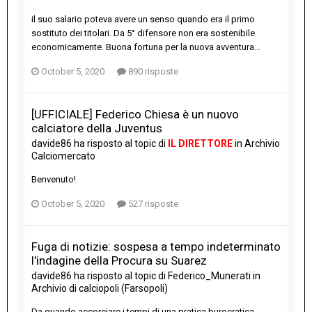
il suo salario poteva avere un senso quando era il primo
sostituto dei titolari. Da 5° difensore non era sostenibile
economicamente. Buona fortuna per la nuova avventura...
October 5, 2020
890 risposte
[UFFICIALE] Federico Chiesa è un nuovo
calciatore della Juventus
davide86
ha risposto al topic di
IL DIRETTORE
in
Archivio
Calciomercato
Benvenuto!
October 5, 2020
527 risposte
Fuga di notizie: sospesa a tempo indeterminato
l'indagine della Procura su Suarez
davide86
ha risposto al topic di
Federico_Munerati
in
Archivio di calciopoli (Farsopoli)
Da quando accorciare i tempi di una pratica burocratica,