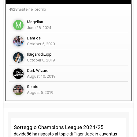
4928 visite nel profilo
Magellan
June 28, 2024
DanFos
October 5, 2020
IlSigarodiLippi
October 8, 2019
Dark Wizard
August 10, 2019
Serpis
August 5, 2019
Sorteggio Champions League 2024/25
davide86
ha risposto al topic di
Tiger Jack
in
Juventus