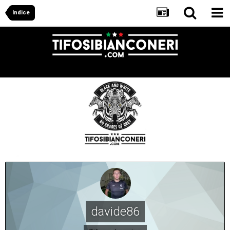
Indice
davide86