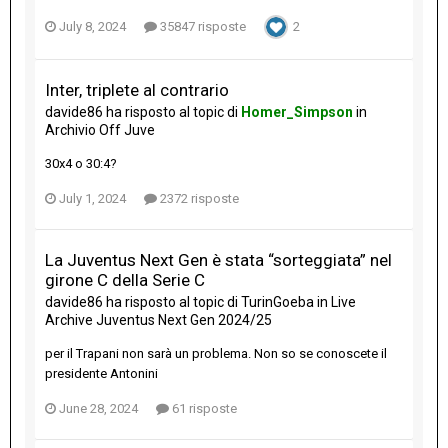
July 8, 2024
35847 risposte
2
Inter, triplete al contrario
davide86
ha risposto al topic di
Homer_Simpson
in
Archivio Off Juve
30x4 o 30:4?
July 1, 2024
2372 risposte
La Juventus Next Gen è stata “sorteggiata” nel
girone C della Serie C
davide86
ha risposto al topic di
TurinGoeba
in
Live
Archive Juventus Next Gen 2024/25
per il Trapani non sarà un problema. Non so se conoscete il
presidente Antonini
June 28, 2024
61 risposte