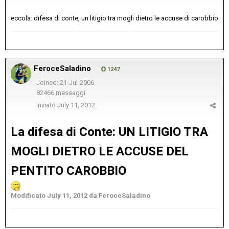
eccola: difesa di conte, un litigio tra mogli dietro le accuse di carobbio
FeroceSaladino
1247
Joined: 21-Jul-2006
82466 messaggi
Inviato
July 11, 2012
La difesa di Conte: UN LITIGIO TRA
MOGLI DIETRO LE ACCUSE DEL
PENTITO CAROBBIO
Modificato
July 11, 2012
da FeroceSaladino