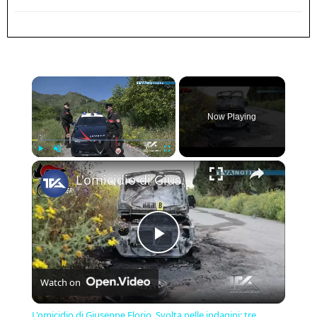
×
Now Playing
×
Play
Unmute
Fullscreen
L'omicidio di Giuseppe Florio. Svolta nelle indagini: tre fermati
Play
Watch on
Video
L'omicidio di Giuseppe Florio. Svolta nelle indagini: tre