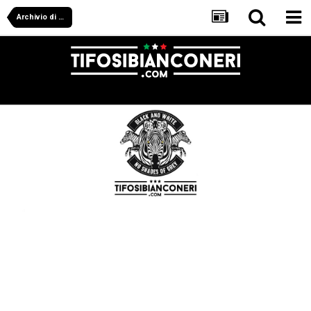
Archivio di calciopoli (Farsopoli)