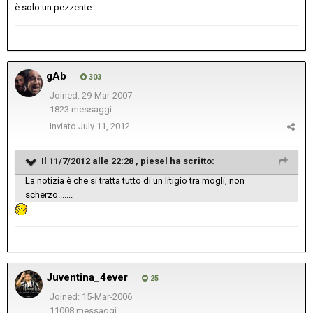
è solo un pezzente
gAb
303
Joined: 29-Mar-2007
1823 messaggi
Inviato
July 11, 2012
Il 11/7/2012 alle 22:28 , piesel ha scritto:
La notizia è che si tratta tutto di un litigio tra mogli, non
scherzo.......
Juventina_4ever
25
Joined: 15-Mar-2006
11008 messaggi