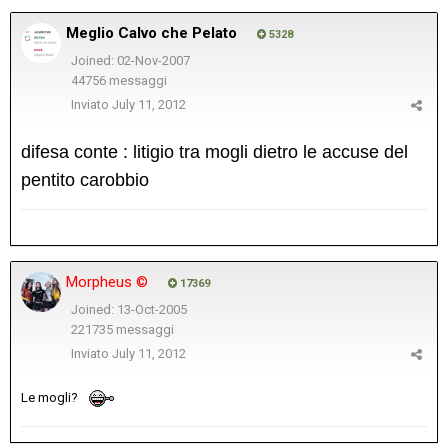
Meglio Calvo che Pelato
5328
Joined: 02-Nov-2007
44756 messaggi
Inviato
July 11, 2012
difesa conte : litigio tra mogli dietro le accuse del
pentito carobbio
Morpheus ©
17369
Joined: 13-Oct-2005
221735 messaggi
Inviato
July 11, 2012
Le mogli?