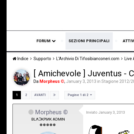
FORUM
SEZIONI PRINCIPALI
ATTI
Indice
Supporto
L'Archivio Di Tifosibianconeri.com
Live
[ Amichevole ] Juventus - C
Da
Morpheus ©
,
January 3, 2013
in
Stagione 2012/2
Pagine 1 di 2
1
2
AVANTI
Morpheus ©
Inviato
January 3, 2013
BLΛƆKPIИK ADMIN