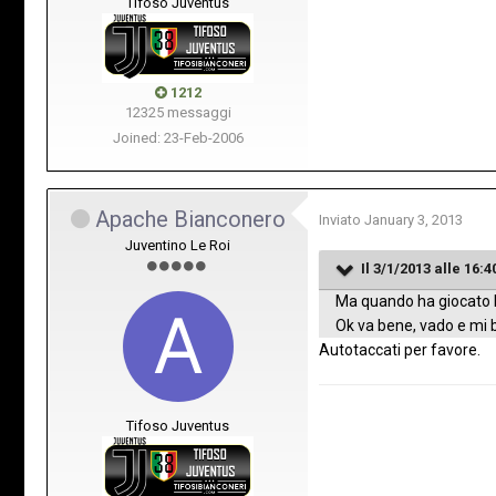
Tifoso Juventus
1212
12325 messaggi
Joined: 23-Feb-2006
Apache Bianconero
Inviato
January 3, 2013
Juventino Le Roi
Il 3/1/2013 alle 16:4
Ma quando ha giocato la
Ok va bene, vado e mi b
Autotaccati per favore.
Tifoso Juventus