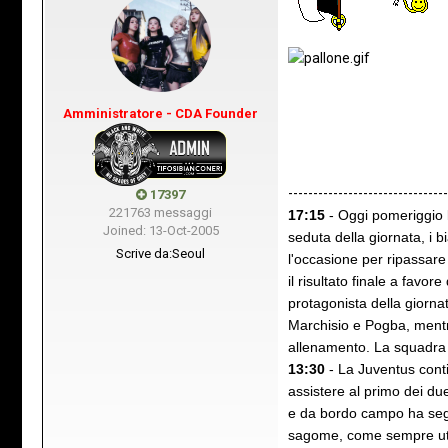
Amministratore - CDA Founder
-------------------------------
17397
221763 messaggi
17:15
- Oggi pomeriggio 
Joined: 13-Oct-2005
seduta della giornata, i b
Scrive da:
Seoul
l'occasione per ripassare
il risultato finale a favo
protagonista della giornat
Marchisio e Pogba, mentre
allenamento. La squadra s
13:30
- La Juventus cont
assistere al primo dei due
e da bordo campo ha segui
sagome, come sempre utili