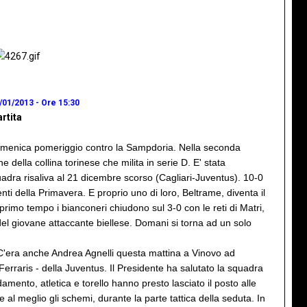
/01/2013 - Ore 15:30
rtita
i domenica pomeriggio contro la Sampdoria. Nella seconda
 della collina torinese che milita in serie D. E' stata
adra risaliva al 21 dicembre scorso (Cagliari-Juventus). 10-0
nti della Primavera. E proprio uno di loro, Beltrame, diventa il
l primo tempo i bianconeri chiudono sul 3-0 con le reti di Matri,
del giovane attaccante biellese. Domani si torna ad un solo
 C'era anche Andrea Agnelli questa mattina a Vinovo ad
o Ferraris - della Juventus. Il Presidente ha salutato la squadra
mento, atletica e torello hanno presto lasciato il posto alle
al meglio gli schemi, durante la parte tattica della seduta. In