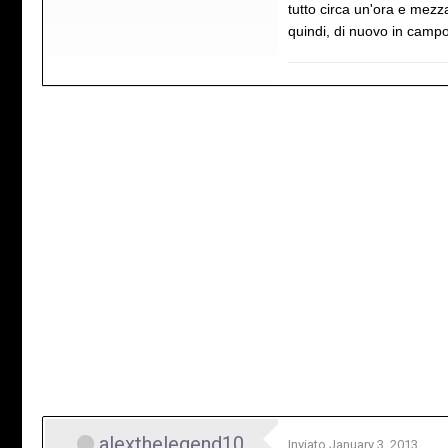
tutto circa un'ora e mezz
quindi, di nuovo in campo
alexthelegend10
Inviato
January 3, 2013