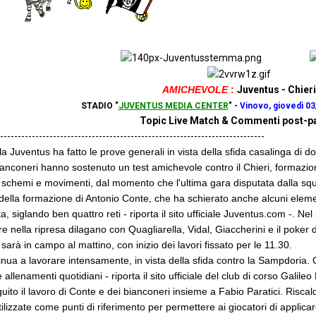
................
AMICHEVOLE
:
Juventus - Chieri
STADIO "
JUVENTUS MEDIA CENTER
" -
Vinovo, giovedì 03
Topic Live Match & Commenti post-pa
----------------------------------------------------------------------------
la Juventus ha fatto le prove generali in vista della sfida casalinga d
ianconeri hanno sostenuto un test amichevole contro il Chieri, formazione
 schemi e movimenti, dal momento che l'ultima gara disputata dalla squ
re della formazione di Antonio Conte, che ha schierato anche alcuni eleme
a, siglando ben quattro reti - riporta il sito ufficiale Juventus.com -. Ne
 nella ripresa dilagano con Quagliarella, Vidal, Giaccherini e il poker 
arà in campo al mattino, con inizio dei lavori fissato per le 11.30.
inua a lavorare intensamente, in vista della sfida contro la Sampdoria.
 allenamenti quotidiani - riporta il sito ufficiale del club di corso Galile
to il lavoro di Conte e dei bianconeri insieme a Fabio Paratici. Riscalda
zzate come punti di riferimento per permettere ai giocatori di applicare 