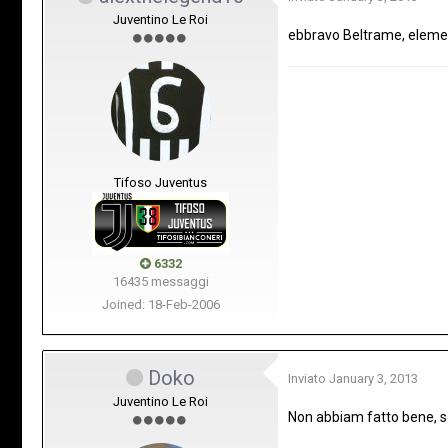
Juventino Le Roi
ebbravo Beltrame, eleme
Tifoso Juventus
6332
16435 messaggi
Joined: 18-Feb-2006
Doko
Inviato
January 3, 2013
Juventino Le Roi
Non abbiam fatto bene, so