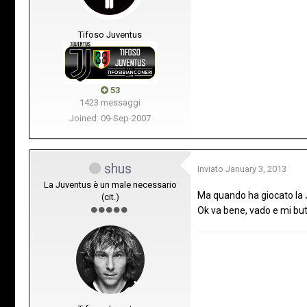
Tifoso Juventus
53
1423 messaggi
Joined: 09-Sep-2007
shus
Inviato
January 3, 2013
La Juventus è un male necessario
Ma quando ha giocato la J
(cit.)
Ok va bene, vado e mi but