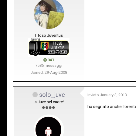
Tifoso Juventus
347
7586 messaggi
Joined: 29-Aug-2008
solo_juve
Inviato
January 3, 2013
la Juve nel cuore!
ha segnato anche llorent