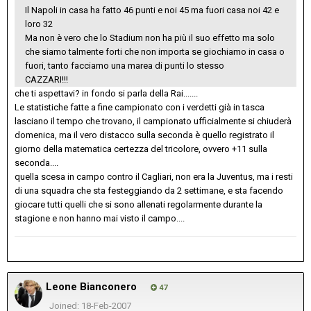
Il Napoli in casa ha fatto 46 punti e noi 45 ma fuori casa noi 42 e
loro 32
Ma non è vero che lo Stadium non ha più il suo effetto ma solo
che siamo talmente forti che non importa se giochiamo in casa o
fuori, tanto facciamo una marea di punti lo stesso
CAZZARI!!!
che ti aspettavi? in fondo si parla della Rai.......
Le statistiche fatte a fine campionato con i verdetti già in tasca
lasciano il tempo che trovano, il campionato ufficialmente si chiuderà
domenica, ma il vero distacco sulla seconda è quello registrato il
giorno della matematica certezza del tricolore, ovvero +11 sulla
seconda....
quella scesa in campo contro il Cagliari, non era la Juventus, ma i resti
di una squadra che sta festeggiando da 2 settimane, e sta facendo
giocare tutti quelli che si sono allenati regolarmente durante la
stagione e non hanno mai visto il campo....
Leone Bianconero
47
Joined: 18-Feb-2007