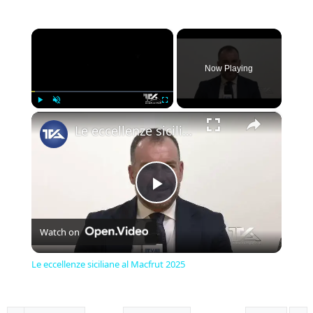
×
Now Playing
×
Play
Unmute
Fullscreen
Le eccellenze siciliane al Macfrut 2025
Play
Watch on
Video
Le eccellenze siciliane al Macfrut 2025