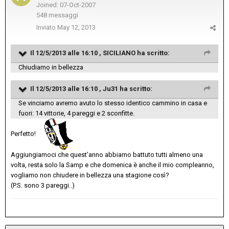
Joined: 07-Oct-2007
548 messaggi
Inviato
May 12, 2013
Il 12/5/2013 alle 16:10 , SICILIANO ha scritto:
Chiudiamo in bellezza
Il 12/5/2013 alle 16:10 , Ju31 ha scritto:
Se vinciamo avremo avuto lo stesso identico cammino in casa e
fuori: 14 vittorie, 4 pareggi e 2 sconfitte.
Perfetto!
Aggiungiamoci che quest'anno abbiamo battuto tutti almeno una
volta, resta solo la Samp e che domenica è anche il mio compleanno,
vogliamo non chiudere in bellezza una stagione così?
(P.S. sono 3 pareggi..)