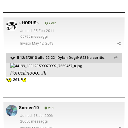
~HORUS~
2737
Joined: 25-Feb-2011
65795 messaggi
Inviato
May 12, 2013
Il 12/5/2013 alle 22:22 , Dylan Dog⊙ #23 ha scritto:
Porcellinooo...!!!
:261:
Screen10
238
Joined: 18-Jul-2006
20656 messaggi