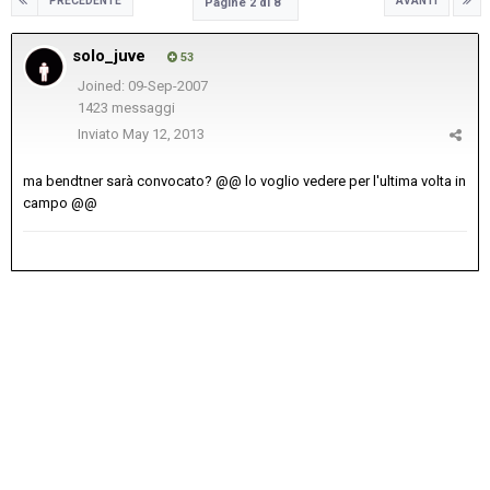
PRECEDENTE
AVANTI
Pagine 2 di 8
solo_juve
53
Joined: 09-Sep-2007
1423 messaggi
Inviato
May 12, 2013
ma bendtner sarà convocato? @@ lo voglio vedere per l'ultima volta in
campo @@