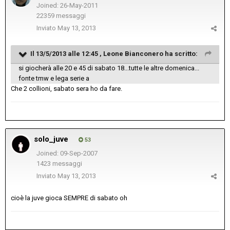
Joined: 26-May-2011
22359 messaggi
Inviato
May 13, 2013
Il 13/5/2013 alle 12:45 , Leone Bianconero ha scritto:
si giocherà alle 20 e 45 di sabato 18...tutte le altre domenica...
fonte tmw e lega serie a
Che 2 collioni, sabato sera ho da fare.
solo_juve
53
Joined: 09-Sep-2007
1423 messaggi
Inviato
May 13, 2013
cioè la juve gioca SEMPRE di sabato oh