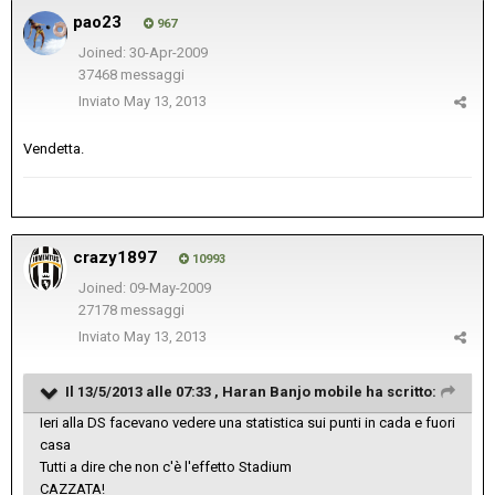
pao23
967
Joined: 30-Apr-2009
37468 messaggi
Inviato
May 13, 2013
Vendetta.
crazy1897
10993
Joined: 09-May-2009
27178 messaggi
Inviato
May 13, 2013
Il 13/5/2013 alle 07:33 , Haran Banjo mobile ha scritto:
Ieri alla DS facevano vedere una statistica sui punti in cada e fuori
casa
Tutti a dire che non c'è l'effetto Stadium
CAZZATA!