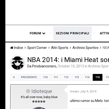
FORUM
SEZIONI PRINCIPALI
ATTI
Indice
Sport Corner
Altri Sports
Archivio Sportivo
NBA
NBA 2014: i Miami Heat s
Da
Pinobianconero
,
October 10, 2013
in
Archivio Spor
110
111
112
113
114
115
11
PRECEDENTE
Idioteque
Inviato
July 9, 2014
It's all over now, baby blue
ultimo rumor su Melo: tor