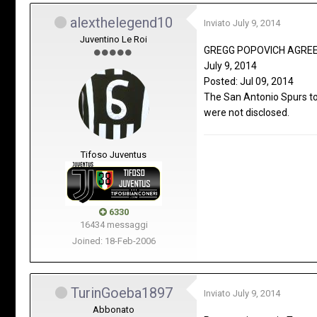
alexthelegend10
Inviato
July 9, 2014
Juventino Le Roi
GREGG POPOVICH AGREE
July 9, 2014
Posted: Jul 09, 2014
The San Antonio Spurs to
were not disclosed.
Tifoso Juventus
6330
16434 messaggi
Joined: 18-Feb-2006
TurinGoeba1897
Inviato
July 9, 2014
Abbonato