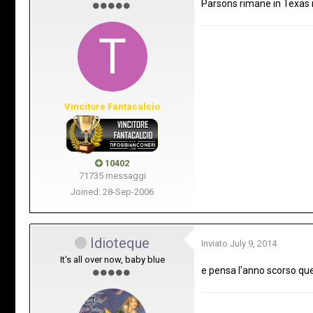
Parsons rimane in Texas m
Vincitore Fantacalcio
10402
71735 messaggi
Joined: 28-Sep-2006
Idioteque
Inviato
July 9, 2014
It's all over now, baby blue
e pensa l'anno scorso qu