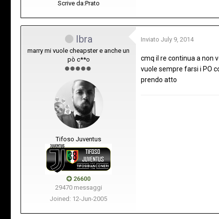
Scrive da:
Prato
Ibra
Inviato
July 9, 2014
marry mi vuole cheapster e anche un
cmq il re continua a non v
pò c**o
vuole sempre farsi i PO co
prendo atto
Tifoso Juventus
26600
29470 messaggi
Joined: 12-Jun-2005