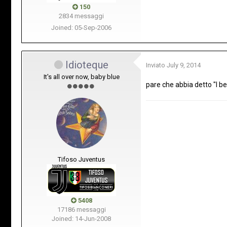
150
2834 messaggi
Joined: 05-Sep-2006
Idioteque
Inviato
July 9, 2014
It's all over now, baby blue
pare che abbia detto "I bel
Tifoso Juventus
5408
17186 messaggi
Joined: 14-Jun-2008