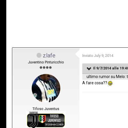
zlafe
Inviato
July 9, 2014
Juventino Pinturicchio
Il 9/7/2014 alle 19:4
ultimo rumor su Melo: t
A fare cosa??
Tifoso Juventus